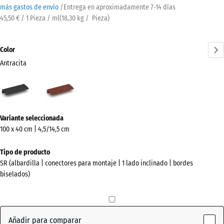
más gastos de envío
/
Entrega en aproximadamente
7-14 días
45,50 € / 1 Pieza / ml
(
18,30
kg
/ Pieza)
Color
Antracita
Antracita
Rojo
(active)
ladrillo
¿Más
Variante seleccionada
información
100 x 40 cm | 4,5/14,5 cm
sobre
los
Tipo de producto
colores?
SR (albardilla | conectores para montaje | 1 lado inclinado | bordes
biselados)
Mostrar
paleta
de
colores
Añadir para comparar