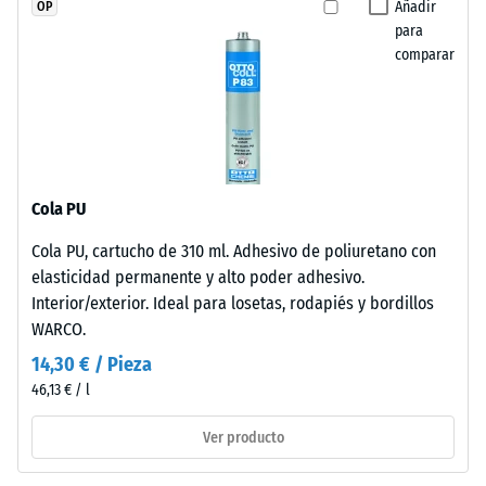
seleccionado
sobrio,
Añadir
OP
24 horas de
práctica y duradera para los espacios públicos y recreativos
ningún
para
integrado
descarga
modernos.
producto
comparar
con
(BS 7188)
para
discreción
Densidad
la
en
aparente
comparación.
espacios
- valor de
exteriores
escala 2 =
contemporáneos
de 780 a
Cola PU
y
840
entornos
kg/m³
Cola PU, cartucho de 310 ml. Adhesivo de poliuretano con
de
elasticidad permanente y alto poder adhesivo.
Amortiguación
inspiración
Interior/exterior. Ideal para losetas, rodapiés y bordillos
de golpes,
industrial.
WARCO.
vibraciones y
ruido de
14,30 € / Pieza
impacto –
Material
46,13 € / l
Valor de
–
escala 5 =
Componentes
Ver producto
amortiguación
y
excelente