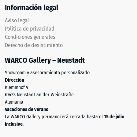
de
a
Información legal
caucho
la
natural
Aviso legal
(NR)
compresión
Política de privacidad
y
-
Condiciones generales
caucho
Valor
Derecho de desistimiento
de
butadieno
de
WARCO Gallery – Neustadt
estireno
escala
(SBR).
Showroom y asesoramiento personalizado
2
El
Dirección
tamaño
=
Klemmhof 9
de
aprox.
67433 Neustadt an der Weinstraße
grano
Alemania
0,75
de
Vacaciones de verano
0,8
mm
La WARCO Gallery permanecerá cerrada hasta el
15 de julio
a
de
inclusive
.
3,0
abolladura
mm