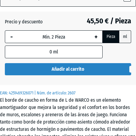
(active)
Antracita
45,50 € / Pieza
Precio y descuento
Rojo
+ 1,30 €
-
+
ladrillo
Pieza
ml
0
ml
Añadir al carrito
EAN:
4251469326071
| Núm. de artículo:
2607
El borde de caucho en forma de L de WARCO es un elemento
amortiguador que mejora la seguridad y el confort en los bordes
de muros, escalones y areneros de las áreas de juego. Funciona
tanto como borde de protección como asiento cómodo alrededor
de estructuras de hormigón o pavimentos de caucho. El material