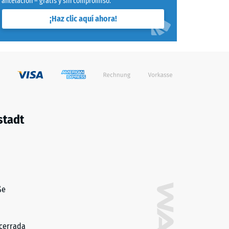
antelación – gratis y sin compromiso.
¡Haz clic aquí ahora!
stadt
ße
cerrada