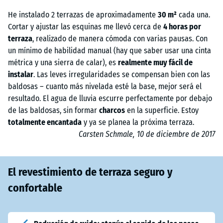
de borde: una sección se utiliza al principio y la otra al final. Lo
disponen en forma de tablero (junta en cruz). Las baldosas de
gran
modificación durante la instalación es siempre posible y los errores
mismo se aplica a las
esquinas
.
He instalado 2 terrazas de aproximadamente
30 m²
cada una.
formato
también pueden colocarse de forma escalonada.
solo afectan, como máximo, a la mitad de la superficie.
Se recomienda utilizar una sierra circular con hoja adecuada para
Cortar y ajustar las esquinas me llevó cerca de
4 horas por
cortar caucho o madera. Para curvas y recortes se utiliza una sierra
terraza
, realizado de manera cómoda con varias pausas. Con
de calar. Los discos de corte y las hojas metálicas no son adecuados.
un mínimo de habilidad manual (hay que saber usar una cinta
El corte se realiza preferiblemente
al aire libre
.
métrica y una sierra de calar), es
realmente muy fácil de
instalar
. Las leves irregularidades se compensan bien con las
baldosas – cuanto más nivelada esté la base, mejor será el
resultado. El agua de lluvia escurre perfectamente por debajo
de las baldosas, sin formar
charcos
en la superficie. Estoy
totalmente encantada
y ya se planea la próxima terraza.
Carsten Schmale, 10 de diciembre de 2017
El revestimiento de terraza seguro y
confortable