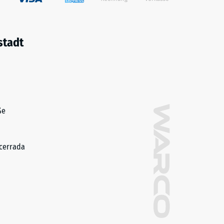
stadt
ße
cerrada