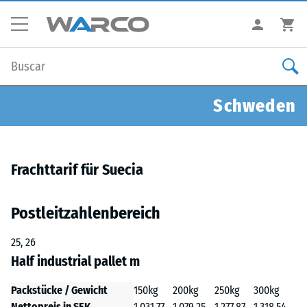
Schweden
Frachttarif für Suecia
Postleitzahlenbereich
25, 26
Half industrial pallet m
Packstücke / Gewicht
150kg
200kg
250kg
300kg
Nettopreis in SEK
1.031,77
1.079,25
1.277,87
1.318,54