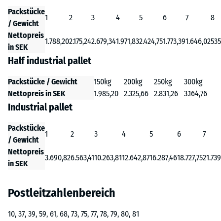
Packstücke
1
2
3
4
5
6
7
8
/ Gewicht
Nettopreis
1.788,20
2.175,24
2.679,34
1.971,83
2.424,75
1.773,39
1.646,02
535
in SEK
Half industrial pallet
Packstücke / Gewicht
150kg
200kg
250kg
300kg
Nettopreis in SEK
1.985,20
2.325,66
2.831,26
3.164,76
Industrial pallet
Packstücke
1
2
3
4
5
6
7
/ Gewicht
Nettopreis
3.690,82
6.563,41
10.263,81
12.642,87
16.287,46
18.727,75
21.739
in SEK
Postleitzahlenbereich
10, 37, 39, 59, 61, 68, 73, 75, 77, 78, 79, 80, 81