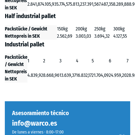
Nettopreis
2.841,87
4.105,93
5.774,57
5.813,23
7.391,56
7.487,35
8.289,88
8.9
in SEK
Half industrial pallet
Packstücke / Gewicht
150kg
200kg
250kg
300kg
Nettopreis in SEK
2.562,69
3.003,03
3.694,32
4.127,55
Industrial pallet
Packstücke
1
2
3
4
5
6
7
/ Gewicht
Nettopreis
4.839,92
8.668,96
13.639,37
16.832,17
21.704,09
24.959,20
28.9
in SEK
Asesoramiento técnico
info@warco.es
De lunes a viernes · 8:00–17:00