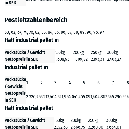
in SEK
Postleitzahlenbereich
38, 62, 67, 74, 76, 82, 83, 84, 85, 86, 87, 88, 89, 90, 96, 97
Half industrial pallet m
Packstücke / Gewicht
150kg
200kg
250kg
300kg
Nettopreis in SEK
1.608,93
1.809,82
2.193,31
2.403,27
Industrial pallet m
Packstücke
1
2
3
4
5
6
7
8
/ Gewicht
Nettopreis
2.326,95
3.213,46
4.321,95
4.041,46
5.091,40
4.867,34
5.296,59
4
in SEK
Half industrial pallet
Packstücke / Gewicht
150kg
200kg
250kg
300kg
Nettopreis in SEK
2.272,63
2.666,75
3.260,00
3.664,01