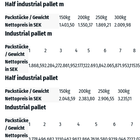
Half industrial pallet m
Packstücke / Gewicht
150kg
200kg
250kg
300kg
Nettopreis in SEK
1.403,50
1.550,37
1.869,21
2.009,98
Industrial pallet m
Packstücke
1
2
3
4
5
6
7
8
/ Gewicht
Nettopreis
1.868,59
2.284,27
2.861,95
2.177,12
2.693,84
2.065,87
1.953,11
535
in SEK
Half industrial pallet
Packstücke / Gewicht
150kg
200kg
250kg
300kg
Nettopreis in SEK
2.048,59
2.383,80
2.906,55
3.235,11
Industrial pallet
Packstücke
1
2
3
4
5
6
7
/ Gewicht
Nettopreis
3.778,49
6.682,31
10.462,96
12.866,76
16.580,92
19.046,72
22.0