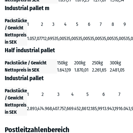
Industrial pallet m
Packstücke
1
2
3
4
5
6
7
8
9
/ Gewicht
Nettopreis
1.057,07
712,69
535,00
535,00
535,00
535,00
535,00
535,00
535,
in SEK
Half industrial pallet
Packstücke / Gewicht
150kg
200kg
250kg
300kg
Nettopreis in SEK
1.643,19
1.870,01
2.261,65
2.481,05
Industrial pallet
Packstücke
1
2
3
4
5
6
7
/ Gewicht
Nettopreis
2.893,47
4.968,40
7.757,66
9.452,86
12.185,99
13.943,19
16.043,
in SEK
Postleitzahlenbereich