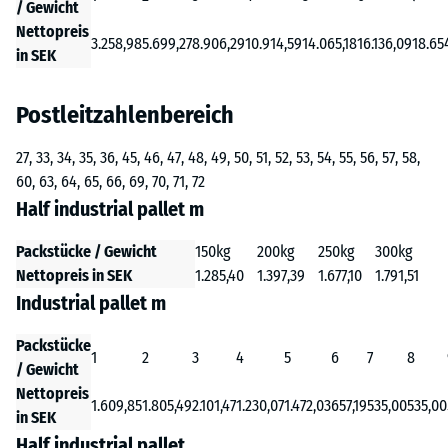
/ Gewicht
Nettopreis
3.258,98
5.699,27
8.906,29
10.914,59
14.065,18
16.136,09
18.65
in SEK
Postleitzahlenbereich
27, 33, 34, 35, 36, 45, 46, 47, 48, 49, 50, 51, 52, 53, 54, 55, 56, 57, 58,
60, 63, 64, 65, 66, 69, 70, 71, 72
Half industrial pallet m
Packstücke / Gewicht
150kg
200kg
250kg
300kg
Nettopreis in SEK
1.285,40
1.397,39
1.677,10
1.791,51
Industrial pallet m
Packstücke
1
2
3
4
5
6
7
8
/ Gewicht
Nettopreis
1.609,85
1.805,49
2.101,47
1.230,07
1.472,03
657,19
535,00
535,00
in SEK
Half industrial pallet