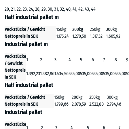
20, 21, 22, 23, 24, 28, 29, 30, 31, 32, 40, 41, 42, 43, 44
Half industrial pallet m
Packstücke / Gewicht
150kg
200kg
250kg
300kg
Nettopreis in SEK
1.175,24
1.270,50
1.517,32
1.605,92
Industrial pallet m
Packstücke
1
2
3
4
5
6
7
8
9
/ Gewicht
Nettopreis
1.392,23
1.382,86
1.434,56
535,00
535,00
535,00
535,00
535,00
5
in SEK
Half industrial pallet
Packstücke / Gewicht
150kg
200kg
250kg
300kg
Nettopreis in SEK
1.799,66
2.078,59
2.522,80
2.794,46
Industrial pallet
Packstücke
1
2
3
4
5
6
7