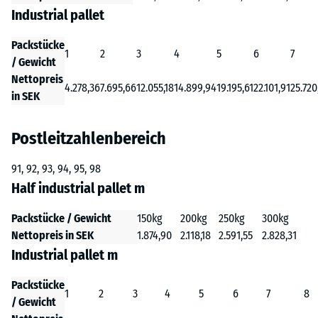
Industrial pallet
Packstücke
1
2
3
4
5
6
7
/ Gewicht
Nettopreis
4.278,36
7.695,66
12.055,18
14.899,94
19.195,61
22.101,91
25.720
in SEK
Postleitzahlenbereich
91, 92, 93, 94, 95, 98
Half industrial pallet m
Packstücke / Gewicht
150kg
200kg
250kg
300kg
Nettopreis in SEK
1.874,90
2.118,18
2.591,55
2.828,31
Industrial pallet m
Packstücke
1
2
3
4
5
6
7
8
/ Gewicht