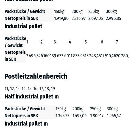
Packstücke / Gewicht
150kg
200kg
250kg
300kg
Nettopreis in SEK
1.919,80
2.216,97
2.697,05
2.996,85
Industrial pallet
Packstücke
1
2
3
4
5
6
7
/ Gewicht
Nettopreis
3.496,32
6.160,18
9.633,60
11.833,93
15.248,45
17.510,46
20.280
in SEK
Postleitzahlenbereich
11, 12, 13, 14, 15, 16, 17, 18, 19
Half industrial pallet m
Packstücke / Gewicht
150kg
200kg
250kg
300kg
Nettopreis in SEK
1.345,37
1.497,06
1.800,17
1.945,47
Industrial pallet m