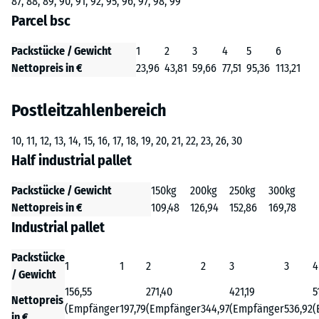
87, 88, 89, 90, 91, 92, 95, 96, 97, 98, 99
Parcel bsc
Packstücke / Gewicht
1
2
3
4
5
6
Nettopreis in €
23,96
43,81
59,66
77,51
95,36
113,21
Postleitzahlenbereich
10, 11, 12, 13, 14, 15, 16, 17, 18, 19, 20, 21, 22, 23, 26, 30
Half industrial pallet
Packstücke / Gewicht
150kg
200kg
250kg
300kg
Nettopreis in €
109,48
126,94
152,86
169,78
Industrial pallet
Packstücke
1
1
2
2
3
3
4
/ Gewicht
156,55
271,40
421,19
5
Nettopreis
(Empfänger
197,79
(Empfänger
344,97
(Empfänger
536,92
(
in €