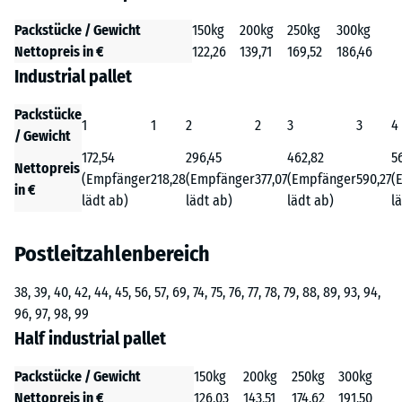
Packstücke / Gewicht
150kg
200kg
250kg
300kg
Nettopreis in €
122,26
139,71
169,52
186,46
Industrial pallet
Packstücke
1
1
2
2
3
3
4
/ Gewicht
172,54
296,45
462,82
5
Nettopreis
(Empfänger
218,28
(Empfänger
377,07
(Empfänger
590,27
(
in €
lädt ab)
lädt ab)
lädt ab)
l
Postleitzahlenbereich
38, 39, 40, 42, 44, 45, 56, 57, 69, 74, 75, 76, 77, 78, 79, 88, 89, 93, 94,
96, 97, 98, 99
Half industrial pallet
Packstücke / Gewicht
150kg
200kg
250kg
300kg
Nettopreis in €
126,03
143,51
174,62
191,50