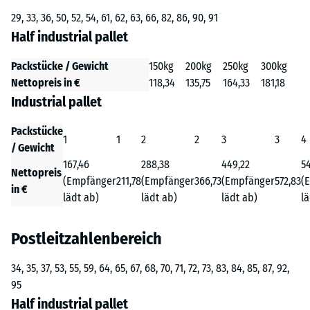
29, 33, 36, 50, 52, 54, 61, 62, 63, 66, 82, 86, 90, 91
Half industrial pallet
Packstücke / Gewicht
150kg
200kg
250kg
300kg
Nettopreis in €
118,34
135,75
164,33
181,18
Industrial pallet
Packstücke
1
1
2
2
3
3
4
/ Gewicht
167,46
288,38
449,22
54
Nettopreis
(Empfänger
211,78
(Empfänger
366,73
(Empfänger
572,83
(
in €
lädt ab)
lädt ab)
lädt ab)
lä
Postleitzahlenbereich
34, 35, 37, 53, 55, 59, 64, 65, 67, 68, 70, 71, 72, 73, 83, 84, 85, 87, 92,
95
Half industrial pallet