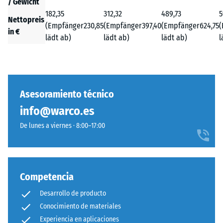
/ Gewicht
182,35
312,32
489,73
5
Nettopreis
(Empfänger
230,85
(Empfänger
397,40
(Empfänger
624,75
(
in €
lädt ab)
lädt ab)
lädt ab)
l
Asesoramiento técnico
info@warco.es
De lunes a viernes · 8:00–17:00
Competencia
Desarrollo de producto
Conocimiento de materiales
Experiencia en aplicaciones