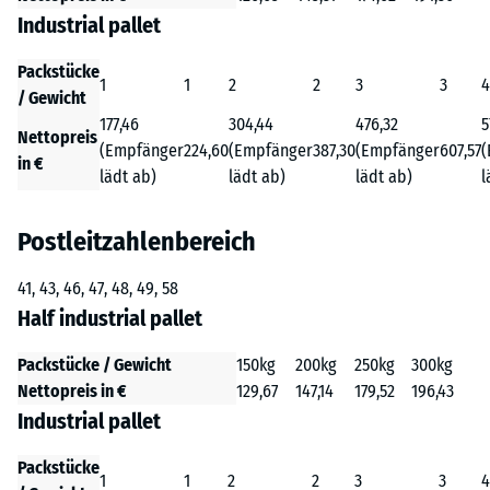
Industrial pallet
Packstücke
1
1
2
2
3
3
4
/ Gewicht
177,46
304,44
476,32
5
Nettopreis
(Empfänger
224,60
(Empfänger
387,30
(Empfänger
607,57
(
in €
lädt ab)
lädt ab)
lädt ab)
l
Postleitzahlenbereich
41, 43, 46, 47, 48, 49, 58
Half industrial pallet
Packstücke / Gewicht
150kg
200kg
250kg
300kg
Nettopreis in €
129,67
147,14
179,52
196,43
Industrial pallet
Packstücke
1
1
2
2
3
3
4