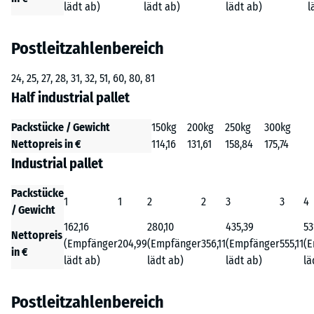
lädt ab)
lädt ab)
lädt ab)
l
Postleitzahlenbereich
24, 25, 27, 28, 31, 32, 51, 60, 80, 81
Half industrial pallet
Packstücke / Gewicht
150kg
200kg
250kg
300kg
Nettopreis in €
114,16
131,61
158,84
175,74
Industrial pallet
Packstücke
1
1
2
2
3
3
4
/ Gewicht
162,16
280,10
435,39
53
Nettopreis
(Empfänger
204,99
(Empfänger
356,11
(Empfänger
555,11
(
in €
lädt ab)
lädt ab)
lädt ab)
lä
Postleitzahlenbereich