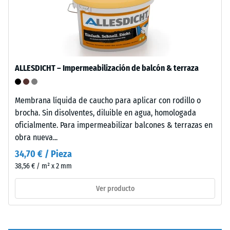
de
y
presenta
descarga
una
(BS
textura
7188)
de
grano
ALLESDICHT – Impermeabilización de balcón & terraza
medio
con
Membrana líquida de caucho para aplicar con rodillo o
estructura
/ 5
brocha. Sin disolventes, diluible en agua, homologada
claramente
oficialmente. Para impermeabilizar balcones & terrazas en
visible.
obra nueva...
34,70 € / Pieza
Instalación
La
38,56 € / m² x 2 mm
–
resistencia
Procesado
a
Ver producto
–
la
Montaje
compresión
de