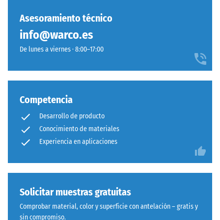
un
Sistema
material
Asesoramiento técnico
con
describe
dentado
info@warco.es
su
ondulado
capacidad
De lunes a viernes · 8:00–17:00
y
para
redondeado
resistir
idéntico
cargas
a
localizadas.
Competencia
modelo
Indica
4035,
Desarrollo de producto
en
pero
Conocimiento de materiales
qué
prescinde
Experiencia en aplicaciones
medida
completamente
el
del
material
bisel,
se
manteniendo
Solicitar muestras gratuitas
deforma
capa
cuando
superior
Comprobar material, color y superficie con antelación – gratis y
se
estable.
sin compromiso.