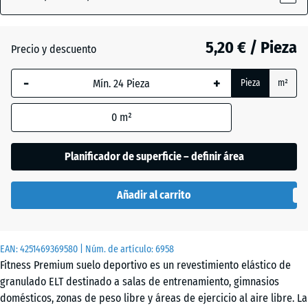
x
18
mm
5,20 € / Pieza
Precio y descuento
La dimensión
-
+
Pieza
m²
seleccionada,
enmarcada
0
m²
en azul, se
utiliza para
el cálculo de
Planificador de superficie – definir área
necesidades
(salvo que se
Añadir al carrito
indique lo
contrario en
los datos del
EAN:
producto).
4251469369580
| Núm. de artículo:
6958
Fitness Premium suelo deportivo es un revestimiento elástico de
28,9
granulado ELT destinado a salas de entrenamiento, gimnasios
x
domésticos, zonas de peso libre y áreas de ejercicio al aire libre. La