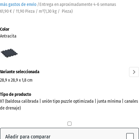
más gastos de envío
/
Entrega en aproximadamente
4-6 semanas
61,90 € / 11,90 Pieza / m²
(
1,30
kg
/ Pieza)
Color
Antracita
Antracita
(active)
Variante seleccionada
28,9 x 28,9 x 1,8 cm
Dimensiones
Tipo de producto
para
XT (baldosa calibrada | unión tipo puzzle optimizada | junta mínima | canales
el
de drenaje)
envío
315
x
315
Añadir para comparar