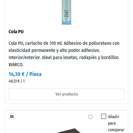
Aislamiento
Tyres"
térmico –
y
Valor de
hace
escala 2 =
referencia
Conductividad
Cola PU
al
térmica aprox.
material
0,12 W/(m·K)
Cola PU, cartucho de 310 ml. Adhesivo de poliuretano con
obtenido
elasticidad permanente y alto poder adhesivo.
Resistente
del
Interior/exterior. Ideal para losetas, rodapiés y bordillos
a las
reciclaje
WARCO.
heladas
de
14,30 € / Pieza
neumáticos
Resistencia
46,13 € / l
usados.
a
En
la
Ver producto
los
productos
compresión
negros
-
Añadir
XX
o
Valor
para
antracita
comparar
se