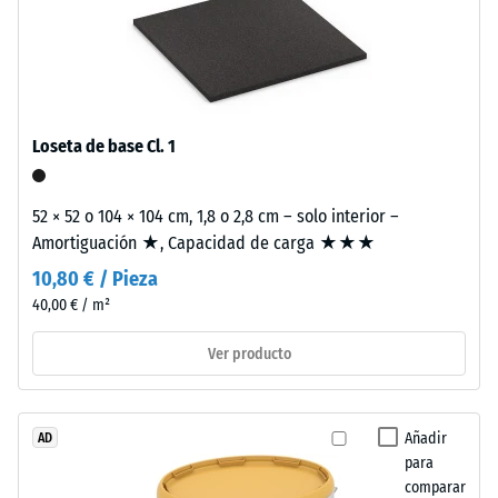
de
utiliza
escala
aglutinante
2
incoloro,
mientras
=
que
aprox.
Loseta de base Cl. 1
en
0,75
los
acabados
mm
52 × 52 o 104 × 104 cm, 1,8 o 2,8 cm – solo interior –
de
Amortiguación ★, Capacidad de carga ★★★
de
color
10,80 € / Pieza
abolladura
se
40,00 € / m²
emplea
residual
aglutinante
después
Ver producto
pigmentado.
de
La
superficie
24
Añadir
AD
es
horas
para
antideslizante
comparar