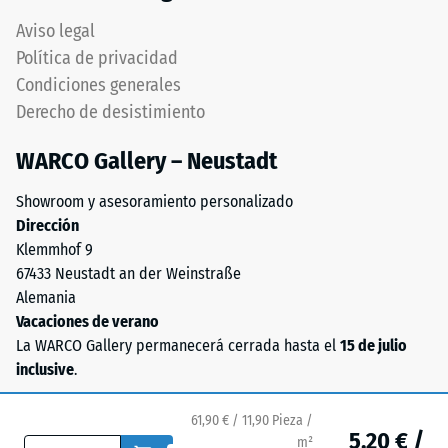
Asegura
una
conexión
Aviso legal
mayor
firme
Política de privacidad
indica
y
Condiciones generales
una
duradera
Derecho de desistimiento
menor
transmitiendo
resistencia
solidez
WARCO Gallery – Neustadt
a
estructural
cargas
pura.
Showroom y asesoramiento personalizado
puntuales.
Especialmente
Dirección
Estas
indicado
Klemmhof 9
cargas
cuando
67433 Neustadt an der Weinstraße
pueden
se
Alemania
generarse,
requiere
Vacaciones de verano
por
máxima
La WARCO Gallery permanecerá cerrada hasta el
15 de julio
ejemplo,
continuidad
inclusive
.
por
visual
los
manteniendo
61,90 € / 11,90 Pieza /
zapatos
estabilidad
5,20 € /
m²