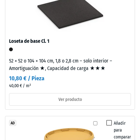
de
utiliza
escala
aglutinante
2
incoloro,
mientras
=
que
aprox.
Loseta de base Cl. 1
en
0,75
los
acabados
mm
52 × 52 o 104 × 104 cm, 1,8 o 2,8 cm – solo interior –
de
Amortiguación ★, Capacidad de carga ★★★
de
color
10,80 € / Pieza
abolladura
se
40,00 € / m²
emplea
residual
aglutinante
después
Ver producto
pigmentado.
de
La
superficie
24
Añadir
AD
es
horas
para
antideslizante
comparar