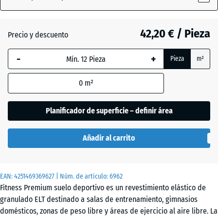
x
18
mm
42,20 € / Pieza
Precio y descuento
La dimensión
-
+
Pieza
m²
seleccionada,
enmarcada
0
m²
en azul, se
utiliza para
el cálculo de
Planificador de superficie – definir área
necesidades
(salvo que se
Añadir al carrito
indique lo
contrario en
los datos del
EAN:
producto).
4251469369627
| Núm. de artículo:
6962
Fitness Premium suelo deportivo es un revestimiento elástico de
99
granulado ELT destinado a salas de entrenamiento, gimnasios
x
domésticos, zonas de peso libre y áreas de ejercicio al aire libre. La