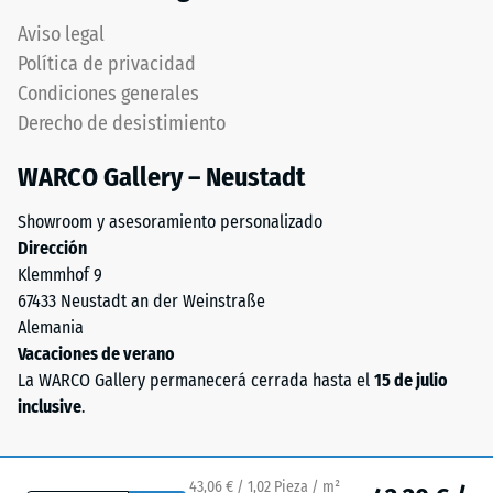
Asegura
una
conexión
Aviso legal
mayor
firme
Política de privacidad
indica
y
Condiciones generales
una
duradera
Derecho de desistimiento
menor
transmitiendo
resistencia
solidez
WARCO Gallery – Neustadt
a
estructural
cargas
pura.
Showroom y asesoramiento personalizado
puntuales.
Especialmente
Dirección
Estas
indicado
Klemmhof 9
cargas
cuando
67433 Neustadt an der Weinstraße
pueden
se
Alemania
generarse,
requiere
Vacaciones de verano
por
máxima
La WARCO Gallery permanecerá cerrada hasta el
15 de julio
ejemplo,
continuidad
inclusive
.
por
visual
los
manteniendo
zapatos
estabilidad
43,06 € / 1,02 Pieza / m²