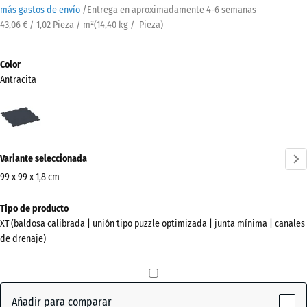
más gastos de envío
/
Entrega en aproximadamente
4-6 semanas
43,06 € / 1,02 Pieza / m²
(
14,40
kg
/ Pieza)
Color
Antracita
Antracita
(active)
Variante seleccionada
99 x 99 x 1,8 cm
Dimensiones
Tipo de producto
para
XT (baldosa calibrada | unión tipo puzzle optimizada | junta mínima | canales
el
de drenaje)
envío
1030
x
1030
Añadir para comparar