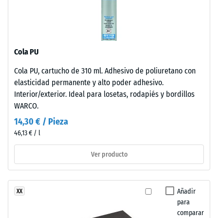
Aislamiento
Tyres"
térmico –
y
Valor de
hace
escala 2 =
referencia
Conductividad
Cola PU
al
térmica aprox.
material
0,12 W/(m·K)
Cola PU, cartucho de 310 ml. Adhesivo de poliuretano con
obtenido
elasticidad permanente y alto poder adhesivo.
Resistente
del
Interior/exterior. Ideal para losetas, rodapiés y bordillos
a las
reciclaje
WARCO.
heladas
de
14,30 € / Pieza
neumáticos
Resistencia
46,13 € / l
usados.
a
En
la
Ver producto
los
productos
compresión
negros
-
Añadir
XX
o
Valor
para
antracita
comparar
se