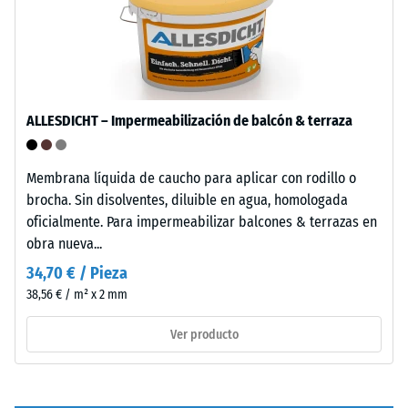
de
y
presenta
descarga
una
(BS
textura
7188)
de
grano
ALLESDICHT – Impermeabilización de balcón & terraza
medio
con
Membrana líquida de caucho para aplicar con rodillo o
estructura
/ 5
brocha. Sin disolventes, diluible en agua, homologada
claramente
oficialmente. Para impermeabilizar balcones & terrazas en
visible.
obra nueva...
34,70 € / Pieza
Instalación
La
38,56 € / m² x 2 mm
–
resistencia
Procesado
a
Ver producto
–
la
Montaje
compresión
de