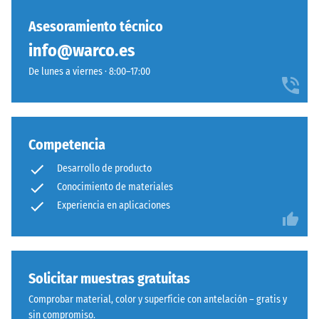
un
Sistema
material
Asesoramiento técnico
con
describe
dentado
info@warco.es
su
ondulado
capacidad
De lunes a viernes · 8:00–17:00
y
para
redondeado
resistir
idéntico
cargas
a
localizadas.
Competencia
modelo
Indica
4035,
Desarrollo de producto
en
pero
Conocimiento de materiales
qué
prescinde
Experiencia en aplicaciones
medida
completamente
el
del
material
bisel,
se
manteniendo
Solicitar muestras gratuitas
deforma
capa
cuando
superior
Comprobar material, color y superficie con antelación – gratis y
se
estable.
sin compromiso.