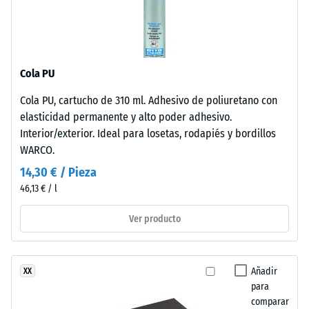
Aislamiento
Tyres"
térmico –
y
Valor de
hace
escala 3 =
referencia
Conductividad
Cola PU
al
térmica aprox.
material
0,11 W/(m·K)
Cola PU, cartucho de 310 ml. Adhesivo de poliuretano con
obtenido
elasticidad permanente y alto poder adhesivo.
Resistente
del
Interior/exterior. Ideal para losetas, rodapiés y bordillos
a las
reciclaje
WARCO.
heladas
de
14,30 € / Pieza
neumáticos
Resistencia
46,13 € / l
usados.
a
En
la
Ver producto
los
productos
compresión
negros
-
Añadir
XX
o
Valor
para
antracita
comparar
se