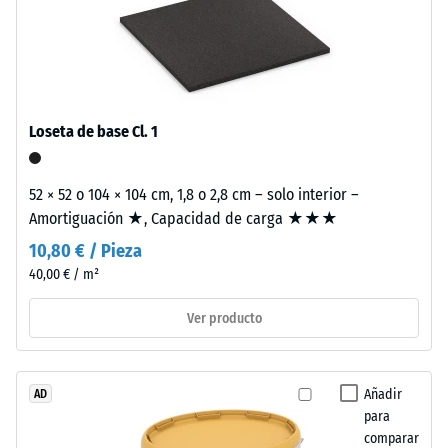
de
utiliza
escala
aglutinante
2
incoloro,
mientras
=
que
aprox.
Loseta de base Cl. 1
en
0,75
los
acabados
mm
52 × 52 o 104 × 104 cm, 1,8 o 2,8 cm – solo interior –
de
Amortiguación ★, Capacidad de carga ★★★
de
color
10,80 € / Pieza
abolladura
se
40,00 € / m²
emplea
residual
aglutinante
después
Ver producto
pigmentado.
de
La
superficie
24
Añadir
AD
es
horas
para
antideslizante
comparar