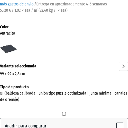
más gastos de envío
/
Entrega en aproximadamente
4-6 semanas
55,20 € / 1,02 Pieza / m²
(
22,40
kg
/ Pieza)
Color
Antracita
Antracita
(active)
Variante seleccionada
99 x 99 x 2,8 cm
Dimensiones
Tipo de producto
para
XT (baldosa calibrada | unión tipo puzzle optimizada | junta mínima | canales
el
de drenaje)
envío
1030
x
1030
Añadir para comparar