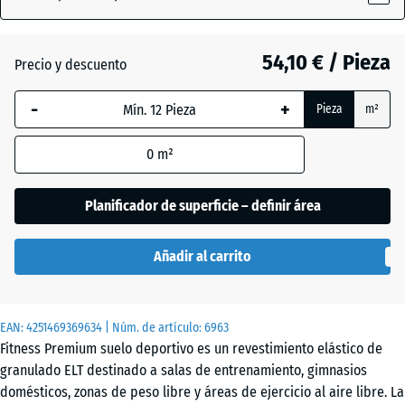
x
28
mm
54,10 € / Pieza
Precio y descuento
La dimensión
-
+
Pieza
m²
seleccionada,
enmarcada
0
m²
en azul, se
utiliza para
el cálculo de
Planificador de superficie – definir área
necesidades
(salvo que se
Añadir al carrito
indique lo
contrario en
los datos del
EAN:
producto).
4251469369634
| Núm. de artículo:
6963
Fitness Premium suelo deportivo es un revestimiento elástico de
99
granulado ELT destinado a salas de entrenamiento, gimnasios
x
domésticos, zonas de peso libre y áreas de ejercicio al aire libre. La