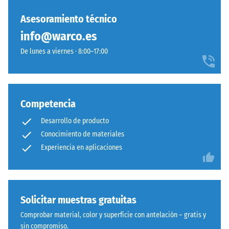
un
Sistema
material
con
Asesoramiento técnico
describe
dentado
info@warco.es
su
ondulado
capacidad
De lunes a viernes · 8:00–17:00
y
para
redondeado
resistir
idéntico
cargas
a
localizadas.
Competencia
modelo
Indica
4035,
Desarrollo de producto
en
pero
Conocimiento de materiales
qué
prescinde
Experiencia en aplicaciones
medida
completamente
el
del
material
bisel,
se
manteniendo
Solicitar muestras gratuitas
deforma
capa
cuando
superior
Comprobar material, color y superficie con antelación – gratis y
se
estable.
sin compromiso.