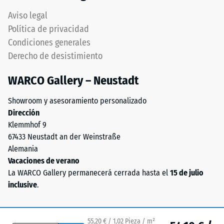
Asegura
una
conexión
Aviso legal
mayor
firme
Política de privacidad
indica
y
Condiciones generales
una
duradera
Derecho de desistimiento
menor
transmitiendo
resistencia
solidez
WARCO Gallery – Neustadt
a
estructural
cargas
pura.
Showroom y asesoramiento personalizado
puntuales.
Especialmente
Dirección
Estas
indicado
Klemmhof 9
cargas
cuando
67433 Neustadt an der Weinstraße
pueden
se
Alemania
generarse,
requiere
Vacaciones de verano
por
máxima
La WARCO Gallery permanecerá cerrada hasta el
15 de julio
ejemplo,
continuidad
inclusive
.
por
visual
los
manteniendo
zapatos
estabilidad
55,20 € / 1,02 Pieza / m²