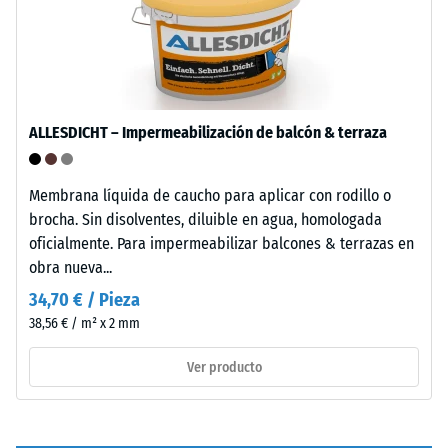
de
y
presenta
descarga
una
(BS
textura
7188)
de
grano
ALLESDICHT – Impermeabilización de balcón & terraza
medio
con
Membrana líquida de caucho para aplicar con rodillo o
estructura
/ 5
brocha. Sin disolventes, diluible en agua, homologada
claramente
oficialmente. Para impermeabilizar balcones & terrazas en
visible.
obra nueva...
34,70 € / Pieza
Instalación
La
38,56 € / m² x 2 mm
–
resistencia
Procesado
a
Ver producto
–
la
Montaje
compresión
de