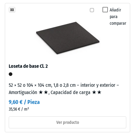
abrasión –
frente
Resistencia
Añadir
XX
a
al desgaste
para
los
abrasivo –
comparar
rayos
Valor de la
UV.
escala 2 =
La
«bueno»
mezcla
(BS 7188)
genera
Permeabilidad
un
Loseta de base Cl. 2
al agua (EN
aspecto
12616) – Valor 4
matizado
= Infiltración
que
52 × 52 o 104 × 104 cm, 1,8 o 2,8 cm – interior y exterior –
aprox. 600
recuerda
Amortiguación ★★, Capacidad de carga ★★
mm/h (600
a
l/h/m²)
9,60 € / Pieza
la
35,56 € / m²
Resistencia al
piedra
deslizamiento
natural
Ver producto
(EN 16165) –
oscura.
Valor de