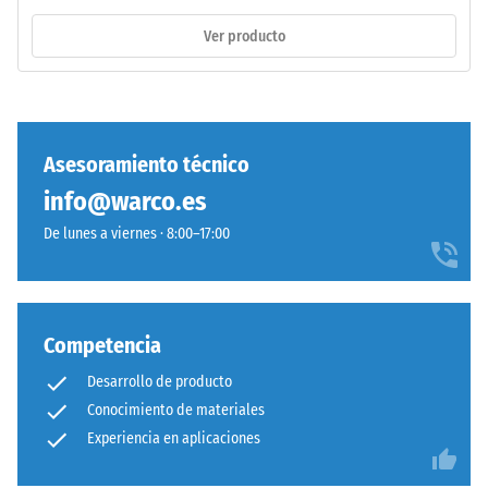
incluyendo
fabrica
Ver producto
todos
con
los
granulado
poros,
de
cavidades
caucho
e
de
Asesoramiento técnico
inclusiones
etileno-
de
info@warco.es
propileno-
aire.
dieno
De lunes a viernes · 8:00–17:00
En
(EPDM)
los
de
productos
nueva
de
fabricación,
Competencia
WARCO,
teñido
este
Desarrollo de producto
en
valor
Conocimiento de materiales
masa
suele
Experiencia en aplicaciones
y
estar
unido
entre