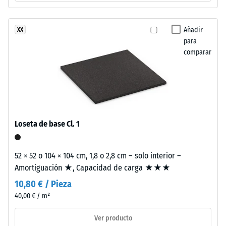
coloración
valor
mantiene
de
su
Añadir
XX
estabilidad
para
escala
comparar
frente
2
al
=
desgaste
y
de
la
780
radiación
a
Loseta de base Cl. 1
solar.
840
kg/m³
52 × 52 o 104 × 104 cm, 1,8 o 2,8 cm – solo interior –
Material
Amortiguación ★, Capacidad de carga ★★★
–
Componentes
10,80 € / Pieza
y
40,00 € / m²
estructura
/ 5
Ver producto