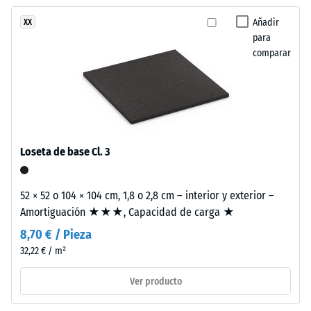
ha
se
de golpes,
seleccionado
vibraciones y
fabrican
Añadir
XX
ningún
ruido de
para
con
producto
impacto –
comparar
granulado
Valor de
para
EPDM
escala 2 =
la
en
amortiguación
comparación.
distintos
confortable
tonos
Clase de
de
Loseta de base Cl. 3
resistencia al
gris
deslizamiento
y
DS (EN 14041) -
negro
52 × 52 o 104 × 104 cm, 1,8 o 2,8 cm – interior y exterior –
Valor de
combinado
Amortiguación ★★★, Capacidad de carga ★
escala 5 =
con
Coeficiente de
8,70 € / Pieza
un
fricción aprox.
32,22 € / m²
aglutinante
0,6
PU
Ver producto
Resistencia
transparente
a la
estabilizado