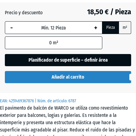
gris
18,50 € / Pieza
(active)
oscuro
Precio y descuento
-
+
Pieza
m²
Atlantico
0
m²
Césped
Planificador de superficie – definir área
inglés
Añadir al carrito
Etna
EAN:
4251469367876
| Núm. de artículo:
6787
El pavimento de balcón de WARCO se utiliza como revestimiento
Granito
exterior para balcones, logias y galerías. Es resistente a la
gris
intemperie y presenta una estructura elástica que hace la
superficie más agradable al pisar. Reduce el ruido de las pisadas y