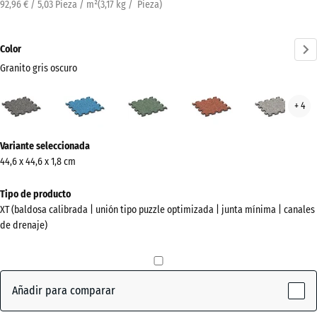
92,96 € / 5,03 Pieza / m²
(
3,17
kg
/ Pieza)
Color
Granito gris oscuro
Granito
Atlantico
Césped
Etna
Gran
+ 4
gris
inglés
gris
oscuro
¿Más
(active)
Variante seleccionada
información
44,6 x 44,6 x 1,8 cm
sobre
los
Tipo de producto
colores?
XT (baldosa calibrada | unión tipo puzzle optimizada | junta mínima | canales
de drenaje)
Mostrar
paleta
de
colores
Añadir para comparar
Granito