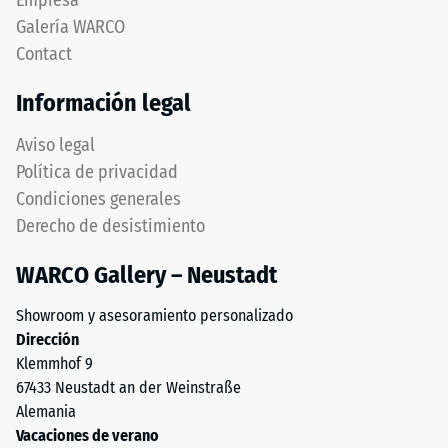
Empresa
de
está
Galería WARCO
1
formada
a
Contact
por
5,
granulado
Información legal
donde
de
cada
caucho
Aviso legal
valor
procedente
Política de privacidad
de
de
la
Condiciones generales
neumáticos
escala
Derecho de desistimiento
reciclados
corresponde
(ELT),
a
WARCO Gallery – Neustadt
limpiado
un
y
rango
Showroom y asesoramiento personalizado
clasificado
de
Dirección
en
densidad
Klemmhof 9
granulometría
específico.
67433 Neustadt an der Weinstraße
media,
Por
Alemania
unido
ejemplo,
Vacaciones de verano
con