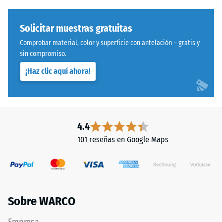
con
600
poliuretano
y
estabilizado
Solicitar muestras gratuitas
1250
frente
Comprobar material, color y superficie con antelación – gratis y
kg/m³.
a
sin compromiso.
Para
los
representar
¡Haz clic aquí ahora!
rayos
claramente
UV.
la
La
densidad
superficie
aparente
presenta
4.4
de
una
101 reseñas en Google Maps
un
estructura
producto
de
específico,
poros
WARCO
abiertos.
utiliza
La
Sobre WARCO
una
capa
escala
base