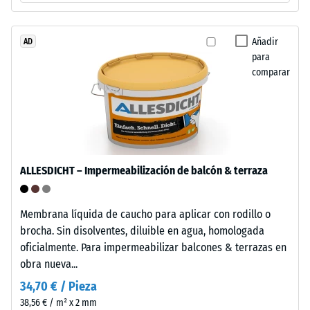
Este
producto
tiene
Añadir
AD
La
para
una
densidad
comparar
estructura
aparente
de
de
dos
un
capas.
material
La
describe
capa
la
ALLESDICHT – Impermeabilización de balcón & terraza
de
relación
desgaste,
entre
de
Membrana líquida de caucho para aplicar con rodillo o
su
aproximadamente
brocha. Sin disolventes, diluible en agua, homologada
masa
3,3
oficialmente. Para impermeabilizar balcones & terrazas en
y
mm
obra nueva...
su
de
volumen
34,70 € / Pieza
espesor,
total,
38,56 € / m² x 2 mm
se