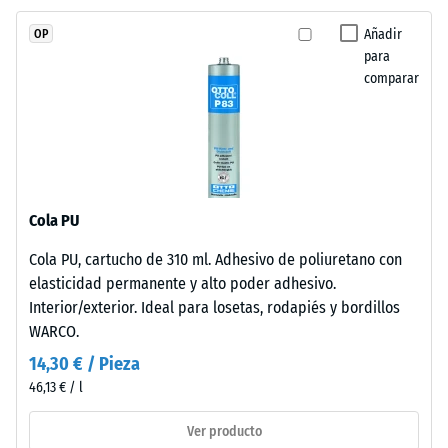
Como
escala 4 =
el
ángulo medio
Añadir
OP
EPDM
de aceptación
para
aprox. 16°,
es
comparar
grupo R10
naturalmente
resistente
Aislamiento
a
térmico –
los
Valor de
rayos
escala 2 =
UV
Conductividad
Cola PU
térmica aprox.
y
Cola PU, cartucho de 310 ml. Adhesivo de poliuretano con
0,12 W/(m·K)
los
elasticidad permanente y alto poder adhesivo.
pigmentos
Resistente
Interior/exterior. Ideal para losetas, rodapiés y bordillos
están
a las
WARCO.
integrados
heladas
en
14,30 € / Pieza
Densidad
el
46,13 € / l
aparente
granulado,
Ver producto
la
-