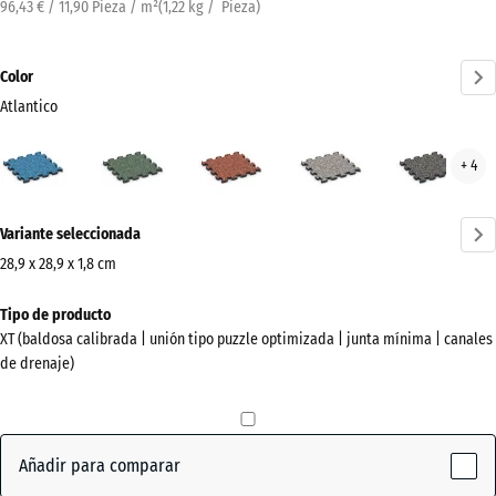
96,43 € / 11,90 Pieza / m²
(
1,22
kg
/ Pieza)
Color
Atlantico
Atlantico
Césped
Etna
Granito
Gran
+ 4
(active)
inglés
gris
gris
oscu
¿Más
Variante seleccionada
información
sobre
28,9 x 28,9 x 1,8 cm
los
Dimensiones
Tipo de producto
colores?
para
XT (baldosa calibrada | unión tipo puzzle optimizada | junta mínima | canales
el
Mostrar
de drenaje)
envío
paleta
315
de
x
colores
315
Añadir para comparar
(active)
Atlantico
x