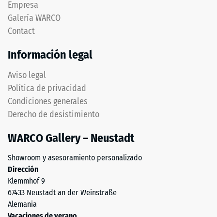
Empresa
una
bisel,
Galería WARCO
fuerza
manteniendo
Contact
determinada.
capa
Una
superior
Información legal
profundidad
estable.
de
Bordes
Aviso legal
indentación
en
Política de privacidad
reducida
ángulo
Condiciones generales
indica
recto
Derecho de desistimiento
una
producen
alta
junta
WARCO Gallery – Neustadt
resistencia
capilar
a
apenas
Showroom y asesoramiento personalizado
la
visible
Dirección
compresión,
preservando
Klemmhof 9
mientras
continuidad
67433 Neustadt an der Weinstraße
que
visual.
Alemania
una
Orientación
Vacaciones de verano