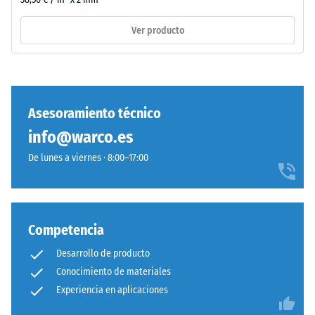
sigla
(BS
ELT
Ver producto
7188)
corresponde
a
"End
of
Life
Asesoramiento técnico
/ 5
Tyres".
info@warco.es
La
capa
De lunes a viernes · 8:00–17:00
base
La
se
resistencia
prensa
a
con
Competencia
la
baja
Desarrollo de producto
compresión
densidad.
de
Conocimiento de materiales
un
Experiencia en aplicaciones
Instalación
material