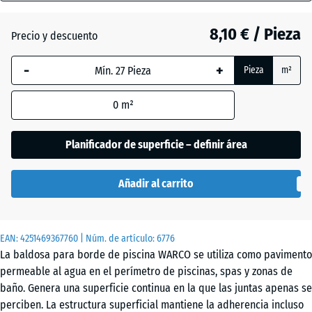
18
mm
8,10 € / Pieza
Precio y descuento
Césped
La dimensión
inglés
-
+
Pieza
m²
seleccionada,
enmarcada
0
m²
en azul, se
Etna
utiliza para
el cálculo de
Planificador de superficie – definir área
necesidades
Granito
(salvo que se
gris
Añadir al carrito
indique lo
contrario en
los datos del
Granito
EAN:
producto).
4251469367760
| Núm. de artículo:
6776
gris
La baldosa para borde de piscina WARCO se utiliza como pavimento
oscuro
28,9
permeable al agua en el perímetro de piscinas, spas y zonas de
x
baño. Genera una superficie continua en la que las juntas apenas se
28,9
perciben. La estructura superficial mantiene la adherencia incluso