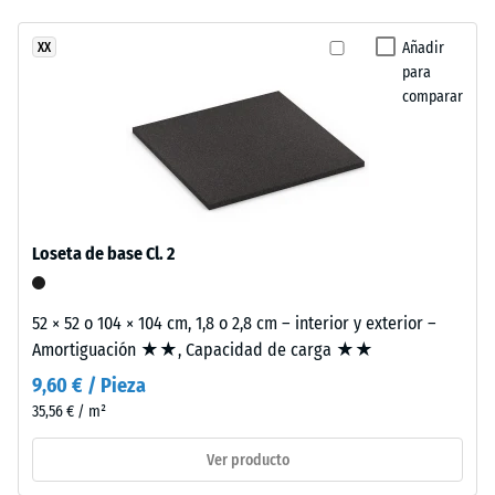
confortable
una
Clase de
Añadir
XX
estructura
resistencia al
para
de
deslizamiento
comparar
dos
DS (EN 14041) -
capas.
Valor de
La
escala 4 =
capa
Coeficiente de
de
fricción aprox.
desgaste,
0,53
Loseta de base Cl. 2
de
Resistencia
aproximadamente
a la
3,3
52 × 52 o 104 × 104 cm, 1,8 o 2,8 cm – interior y exterior –
abrasión –
mm
Amortiguación ★★, Capacidad de carga ★★
Resistencia
de
al desgaste
9,60 € / Pieza
espesor,
abrasivo –
35,56 € / m²
se
Valor de la
escala 2 =
fabrica
Ver producto
«bueno»
con