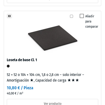
Valor de
frente
escala 2 =
a
Conductividad
los
Añadir
XX
térmica aprox.
rayos
para
0,12 W/(m·K)
UV.
comparar
La
Resistente
superficie
a las
heladas
presenta
una
Resistencia
estructura
a
de
Loseta de base Cl. 1
la
poros
abiertos.
compresión
52 × 52 o 104 × 104 cm, 1,8 o 2,8 cm – solo interior –
La
-
Amortiguación ★, Capacidad de carga ★★★
capa
Valor
10,80 € / Pieza
base
está
40,00 € / m²
de
formada
escala
Ver producto
por