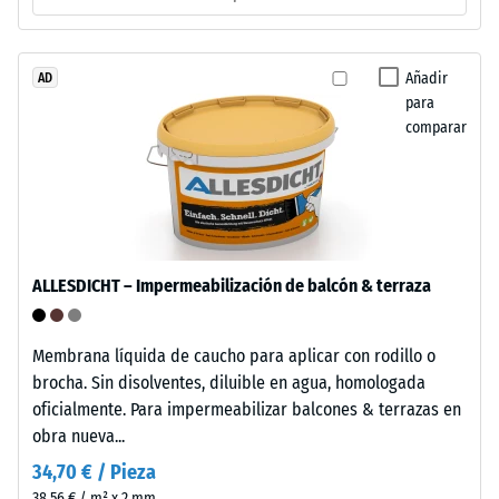
1
granulado
grueso
=
de
Añadir
AD
aprox.
para
caucho
1
comparar
procedente
de
mm
neumáticos
de
reciclados
abolladura
(ELT),
limpiado
residual
ALLESDICHT – Impermeabilización de balcón & terraza
y
después
unido
de
con
Membrana líquida de caucho para aplicar con rodillo o
aglutinante
24
brocha. Sin disolventes, diluible en agua, homologada
de
oficialmente. Para impermeabilizar balcones & terrazas en
horas
poliuretano
obra nueva...
de
estándar.
34,70 € / Pieza
La
descarga
38,56 € / m² x 2 mm