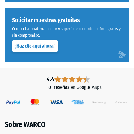
–
describe
Procesado
su
–
capacidad
Solicitar muestras gratuitas
Montaje
para
Comprobar material, color y superficie con antelación – gratis y
resistir
sin compromiso.
cargas
Sistema
¡Haz clic aquí ahora!
localizadas.
con
Indica
dentado
en
ondulado
qué
y
medida
redondeado
4.4
el
idéntico
101 reseñas en Google Maps
material
a
se
modelo
deforma
4035,
cuando
pero
se
prescinde
Sobre WARCO
le
completamente
aplica
del