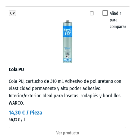
(BS 7188)
granulado
de
Permeabilidad
Añadir
OP
caucho
al agua (EN
para
de
12616) – Valor 5
comparar
etileno-
= Infiltración
aprox. 1000
propileno-
mm/h (1000
dieno
l/h/m²)
(EPDM)
de
Resistencia al
nueva
deslizamiento
Cola PU
fabricación,
(EN 16165) –
Cola PU, cartucho de 310 ml. Adhesivo de poliuretano con
teñido
Valor de
elasticidad permanente y alto poder adhesivo.
escala 4 =
en
ángulo medio
Interior/exterior. Ideal para losetas, rodapiés y bordillos
masa
de aceptación
WARCO.
y
aprox. 16°,
unido
14,30 € / Pieza
grupo R10
con
46,13 € / l
poliuretano
Aislamiento
estabilizado
térmico –
Ver producto