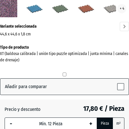
Lavanda
Atlantico
Césped
Etna
Gran
+ 4
(active)
inglés
gris
¿Más
Variante seleccionada
información
sobre
44,6 x 44,6 x 1,8 cm
los
Dimensiones
Tipo de producto
colores?
para
XT (baldosa calibrada | unión tipo puzzle optimizada | junta mínima | canales
el
Mostrar
de drenaje)
envío
paleta
485
de
x
colores
485
Añadir para comparar
(active)
Lavanda
x
18
mm
17,80 € / Pieza
Precio y descuento
Atlantico
La dimensión
-
+
Pieza
m²
seleccionada,