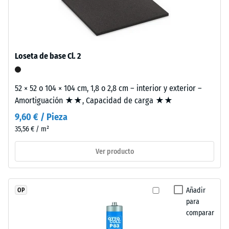
Valor de
desgaste,
escala 4 =
de
Coeficiente de
aproximadamente
fricción aprox.
3,3
0,53
Loseta de base Cl. 2
mm
Resistencia
de
a la
espesor,
52 × 52 o 104 × 104 cm, 1,8 o 2,8 cm – interior y exterior –
abrasión –
se
Amortiguación ★★, Capacidad de carga ★★
Resistencia
fabrica
al desgaste
9,60 € / Pieza
con
abrasivo –
35,56 € / m²
granulado
Valor de la
escala 2 =
de
Ver producto
«bueno»
caucho
(BS 7188)
de
etileno-
Permeabilidad
Añadir
OP
propileno-
al agua (EN
para
dieno
12616) – Valor 5
comparar
(EPDM)
= Infiltración