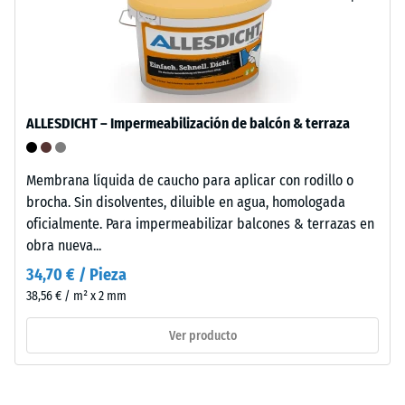
(ELT),
mm
limpiado
de
y
abolladura
unido
con
residual
ALLESDICHT – Impermeabilización de balcón & terraza
aglutinante
después
de
de
poliuretano
Membrana líquida de caucho para aplicar con rodillo o
estándar.
24
brocha. Sin disolventes, diluible en agua, homologada
La
oficialmente. Para impermeabilizar balcones & terrazas en
horas
sigla
obra nueva...
de
ELT
34,70 € / Pieza
corresponde
descarga
38,56 € / m² x 2 mm
a
(BS
"End
Ver producto
7188)
of
Life
Tyres".