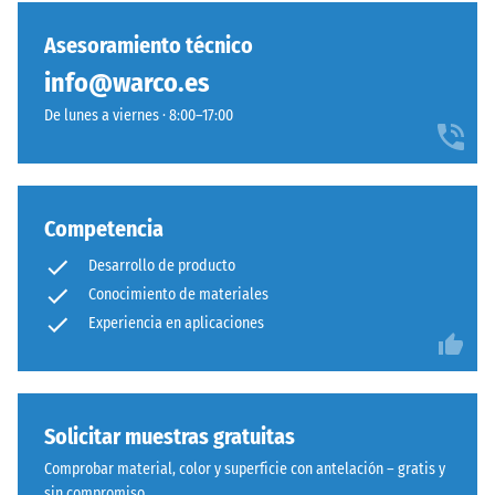
La
capa
Asesoramiento técnico
/ 5
base
info@warco.es
se
prensa
De lunes a viernes · 8:00–17:00
con
La
baja
resistencia
densidad.
a
Competencia
la
Instalación
Desarrollo de producto
compresión
–
de
Conocimiento de materiales
Procesado
un
Experiencia en aplicaciones
–
material
Montaje
describe
su
Sistema
capacidad
Solicitar muestras gratuitas
con
para
Comprobar material, color y superficie con antelación – gratis y
dentado
resistir
sin compromiso.