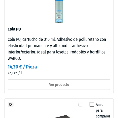
aprox. 1000
de
mm/h (1000
nueva
l/h/m²)
fabricación,
teñido
Resistencia al
en
deslizamiento
Cola PU
masa
(EN 16165) –
Cola PU, cartucho de 310 ml. Adhesivo de poliuretano con
y
Valor de
elasticidad permanente y alto poder adhesivo.
escala 4 =
unido
ángulo medio
Interior/exterior. Ideal para losetas, rodapiés y bordillos
con
de aceptación
WARCO.
poliuretano
aprox. 16°,
estabilizado
14,30 € / Pieza
grupo R10
frente
46,13 € / l
a
Aislamiento
los
térmico –
Ver producto
Valor de
rayos
escala 2 =
UV.
Conductividad
La
Añadir
XX
térmica aprox.
superficie
para
0,12 W/(m·K)
presenta
comparar