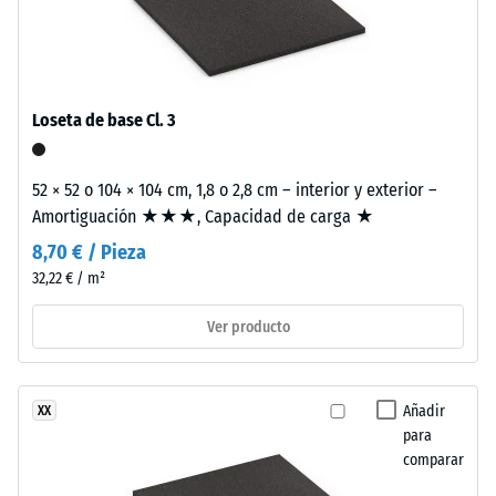
Densidad
la
aparente
comparación.
- valor de
Material
escala 1 =
–
hasta 780
Componentes
Loseta de base Cl. 3
kg/m³
y
estructura
Amortiguación
52 × 52 o 104 × 104 cm, 1,8 o 2,8 cm – interior y exterior –
de golpes,
Amortiguación ★★★, Capacidad de carga ★
vibraciones y
Este
ruido de
8,70 € / Pieza
producto
impacto –
32,22 € / m²
tiene
Valor de
una
escala 2 =
Ver producto
estructura
amortiguación
de
confortable
dos
Clase de
Añadir
XX
capas.
resistencia al
para
La
deslizamiento
comparar
capa
DS (EN 14041) -
de