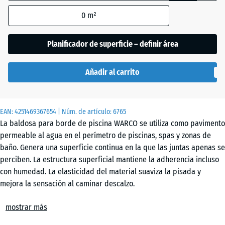
enmarcada
Césped
0
m²
en azul, se
inglés
utiliza para
el cálculo de
Planificador de superficie – definir área
necesidades
Etna
(salvo que se
Añadir al carrito
indique lo
contrario en
Granito
los datos del
gris
EAN:
producto).
4251469367654
| Núm. de artículo:
6765
La baldosa para borde de piscina WARCO se utiliza como pavimento
44,6
permeable al agua en el perímetro de piscinas, spas y zonas de
x
Granito
baño. Genera una superficie continua en la que las juntas apenas se
44,6
gris
perciben. La estructura superficial mantiene la adherencia incluso
x
oscuro
con humedad. La elasticidad del material suaviza la pisada y
1,8
mejora la sensación al caminar descalzo.
cm
Colocación sin fijación permanente
Rattan
mostrar más
Las baldosas se colocan sobre una base nivelada sin adhesión. El
sistema de encaje tipo puzzle mantiene las piezas unidas y crea una