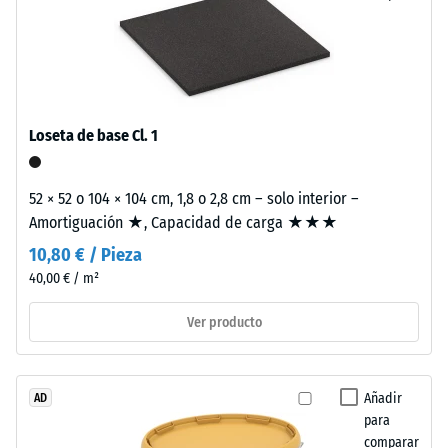
una
Resistente
estructura
a las
heladas
de
poros
Resistencia
abiertos.
a
La
Loseta de base Cl. 1
la
capa
base
compresión
52 × 52 o 104 × 104 cm, 1,8 o 2,8 cm – solo interior –
está
-
Amortiguación ★, Capacidad de carga ★★★
formada
Valor
10,80 € / Pieza
por
granulado
40,00 € / m²
de
grueso
escala
Ver producto
de
1
caucho
procedente
=
de
Añadir
AD
aprox.
para
neumáticos
1
comparar
reciclados