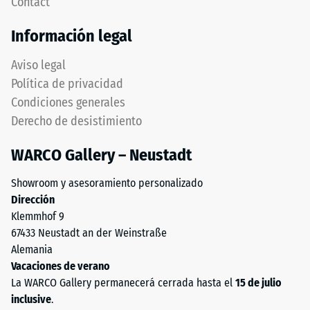
Contact
El
al desgaste
producto
abrasivo –
Información legal
Valor de la
está
escala 4 =
compuesto
Aviso legal
«excelente»
por
Política de privacidad
(BS 7188)
granulado
Condiciones generales
de
Permeabilidad
Derecho de desistimiento
caucho
al agua (EN
ELT
12616) – Valor 3
WARCO Gallery – Neustadt
= Infiltración
con
aprox. 300
granulometría
Showroom y asesoramiento personalizado
mm/h (300
de
Dirección
l/h/m²)
fina
Klemmhof 9
a
Resistencia al
67433 Neustadt an der Weinstraße
media
deslizamiento
Alemania
y
(EN 16165) –
Vacaciones de verano
Valor de
un
La WARCO Gallery permanecerá cerrada hasta el
15 de julio
escala 4 =
ligante
inclusive
.
ángulo medio
de