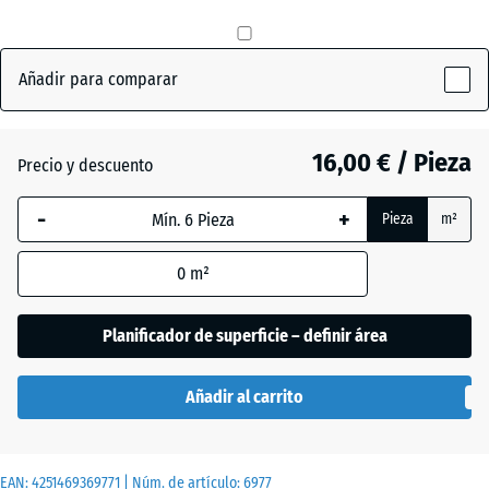
(active)
hierba
Añadir para comparar
Antracita
- 2,90 €
16,00 € / Pieza
Precio y descuento
Gris
- 0,70 €
pizarra
-
+
Pieza
m²
0
m²
Rojo
- 1,40 €
ladrillo
Planificador de superficie – definir área
Añadir al carrito
EAN:
4251469369771
| Núm. de artículo:
6977