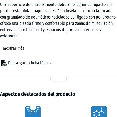
Una superficie de entrenamiento debe amortiguar el impacto sin
perder estabilidad bajo los pies. Esta loseta de caucho fabricada
con granulado de neumáticos reciclados ELT ligado con poliuretano
ofrece una pisada firme y confortable para zonas de musculación,
entrenamiento funcional y espacios deportivos interiores y
exteriores.
Amortiguación con apoyo estable
mostrar más
El equilibrio entre elasticidad y firmeza ayuda a reducir el impacto
producido al apoyar pesas o al aterrizar tras un salto. La energía
del impacto se distribuye durante más tiempo, lo que disminuye la
Descargar la ficha técnica
carga sobre piernas y columna, mientras la superficie mantiene un
apoyo estable durante ejercicios con cargas elevadas sin transmitir
sensación de hundimiento.
Montaje rápido y flexible
Las losetas se colocan de forma flotante mediante un encaje oculto
Aspectos destacados del producto
que mantiene unidas las piezas sin elementos visibles en la
superficie. Es posible realizar una colocación en cruz o a tercios
Characteristics
según la distribución del espacio. Si una pieza resulta dañada