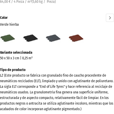
64,00 € / 4 Pieza / m²
(
5,60
kg
/ Pieza)
Color
Verde hierba
Verde
Antracita
Gris
Rojo
hierba
pizarra
ladrillo
(active)
¿Más
Variante seleccionada
información
50 x 50 x 3 cm | 0,25 m²
sobre
los
Tipo de producto
colores?
LZ (Este producto se fabrica con granulado fino de caucho procedente de
neumáticos reciclados (ELT), limpiado y unido con aglutinante de poliuretano.
Mostrar
La sigla ELT corresponde a "End of Life Tyres" y hace referencia al reciclaje de
paleta
neumáticos usados. La granulometría fina genera una superficie uniforme,
de
estructurada y de aspecto compacto, relativamente fácil de limpiar. En los
colores
productos negros o antracita se utiliza aglutinante incoloro, mientras que los
acabados de color incorporan aglutinante pigmentado.)
Verde