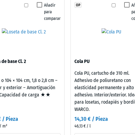
ha
a de uso está compuesta por granulado de EPDM
Añadir
A
OP
 resistencia al deslizamiento DS (EN 14041) - Valor de escala 2 = Coeficiente de 
seleccionado
l acabado y la resistencia superficial. La capa base
para
p
ningún
dos aporta absorción y soporte mecánico,
cia a la abrasión – Resistencia al desgaste abrasivo – Valor de la escala 3 = 
comparar
c
producto
riales.
lidad al agua (EN 12616) – Valor 2 = Infiltración hasta 10 mm/h (10 l/h/m²)
para
la
cia al deslizamiento (EN 16165) – Valor de escala 3 = ángulo medio de aceptaci
comparación.
ento térmico – Valor de escala 2 = Conductividad térmica aprox. 0,12 W/(m·K)
tencia
 de base Cl. 2
Cola PU
Cola PU, cartucho de 310 ml.
2 o 104 × 104 cm, 1,8 o 2,8 cm –
Adhesivo de poliuretano con
esión
or y exterior – Amortiguación
elasticidad permanente y alto
apacidad de carga ★★
adhesivo. Interior/exterior. Ide
para losetas, rodapiés y bordi
WARCO.
€ / Pieza
14,30 € / Pieza
a
 / m²
46,13 € / l