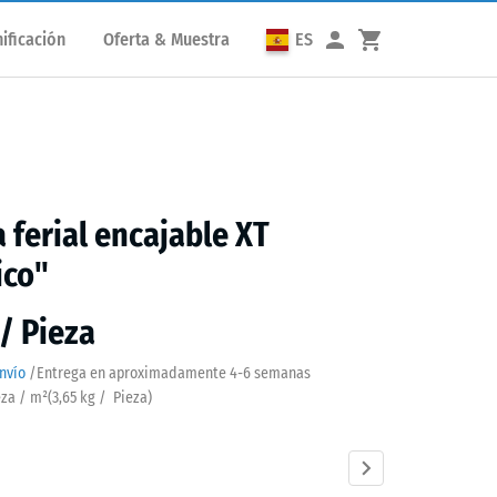
ificación
Oferta & Muestra
ES
 ferial encajable XT
ico"
 / Pieza
nvío
/
Entrega en aproximadamente
4-6 semanas
eza / m²
(
3,65
kg
/ Pieza)