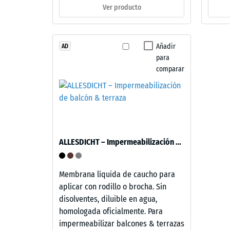
4
–
Ver producto
=
Componentes
y
aprox.
estructura
Añadir
AD
0,25
para
mm
comparar
Este
de
producto
tiene
aboll
una
residu
estructura
despu
de
ALLESDICHT – Impermeabilización de balcón & terraza
dos
de
capas.
24
La
Membrana líquida de caucho para
horas
capa
aplicar con rodillo o brocha. Sin
de
de
disolventes, diluible en agua,
desgaste,
homologada oficialmente. Para
desca
de
impermeabilizar balcones & terrazas