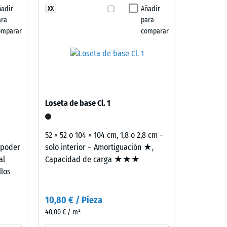
ñadir
Añadir
XX
fricción aprox. 0,38
ara
para
«muy bueno» (BS 7188)
omparar
comparar
ón aprox. 15°, grupo R10
Loseta de base Cl. 1
52 × 52 o 104 × 104 cm, 1,8 o 2,8 cm –
 poder
solo interior – Amortiguación ★,
al
Capacidad de carga ★★★
llos
10,80 € / Pieza
40,00 € / m²