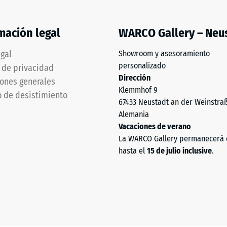
ad
mación legal
WARCO Gallery – Neu
egal
Showroom y asesoramiento
personalizado
a de privacidad
as.
Dirección
ones generales
Klemmhof 9
 de desistimiento
67433 Neustadt an der Weinstra
Alemania
Vacaciones de verano
La WARCO Gallery permanecerá 
hasta el
15 de julio inclusive
.