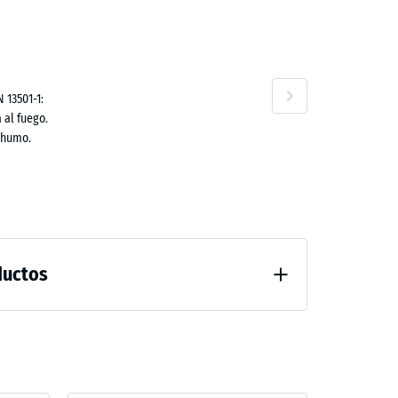
ta
,00 €
 13501-1:
 al fuego.
no
 humo.
ductos
al después de 24 horas de descarga (BS 7188)
guación perceptible