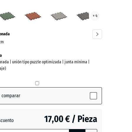
tico
Césped
Etna
Granito
Granito
+ 4
ve)
inglés
gris
gris
oscuro
ionada
 cm
o
brada | unión tipo puzzle optimizada | junta mínima |
aje)
a comparar
(active)
o
17,00 € / Pieza
scuento
ón