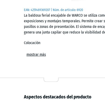
EAN:
4251469369207
| Núm. de artículo:
6920
La baldosa ferial encajable de WARCO se utiliza co
exposiciones y montajes temporales. Permite crear su
pasillos o zonas de presentación. El sistema de encaj
genera una junta capilar que reduce la visibilidad d
Colocación
Las losetas se colocan sobre superficies niveladas s
mostrar más
de encaje tipo clic permite unirlas de forma precis
estables durante el uso. El montaje y desmontaje se r
la adaptación a distintos tamaños de stand y la reuti
Confort y amortiguación
La estructura del material proporciona una pisada c
Aspectos destacados del producto
prolongado. La superficie reduce la transmisión de v
permanecer de pie durante largas jornadas. Esto c