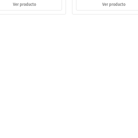
Ver producto
Ver producto
adura
al
és
rga