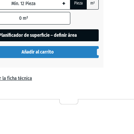
+
da,
Pieza
m²
0
m²
de
Planificador de superficie – definir área
es
se
Añadir al carrito
n
el
 la ficha técnica
a