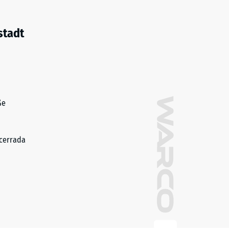
stadt
ße
cerrada