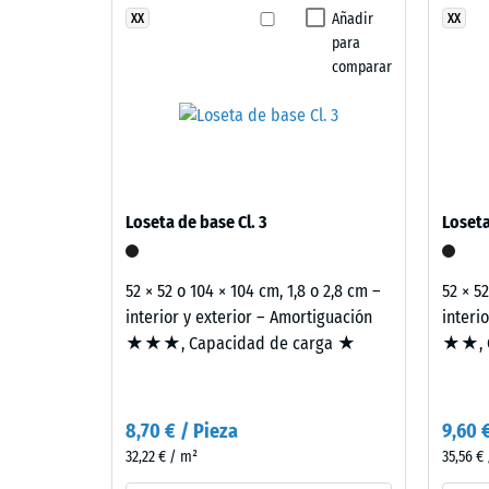
La baldosa presenta una estructura bicapa. La cap
estructura
mezcla
Añadir
XX
XX
Clase de
estabilizado frente a la radiación UV, responsable de
para
de
de granulado ELT procedente de neumáticos recicla
Resisten
comparar
azules
completando un conjunto adaptado a aplicaciones fe
y
Permeabi
turquesas
Resisten
crea
una
Aislami
superficie
Resis
Loseta de base Cl. 3
Loseta
fresca
a
y
la
expresiva
52 × 52 o 104 × 104 cm, 1,8 o 2,8 cm –
52 × 5
inspirada
compr
interior y exterior – Amortiguación
interi
en
★★★, Capacidad de carga ★
★★, C
-
el
Valor
agua
abierta.
de
8,70 € / Pieza
9,60 
escal
32,22 € / m²
35,56 €
Material