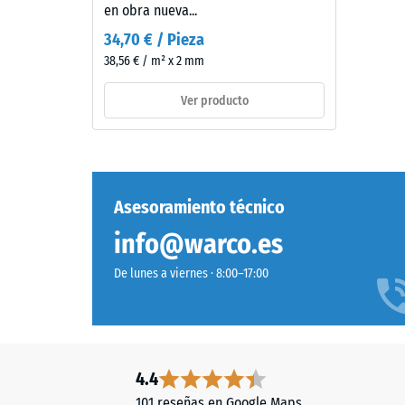
(BS
aproximadamente
en obra nueva...
2
7188)
34,70 € / Pieza
mm
38,56 € / m² x 2 mm
de
espesor,
Ver producto
se
4 / 5
fabrica
con
granulado
de
Asesoramiento técnico
caucho
La
info@warco.es
de
resisten
etileno-
a
De lunes a viernes · 8:00–17:00
propileno-
la
dieno
compres
(EPDM)
de
de
un
nueva
4.4
material
fabricación,
describ
101 reseñas en Google Maps