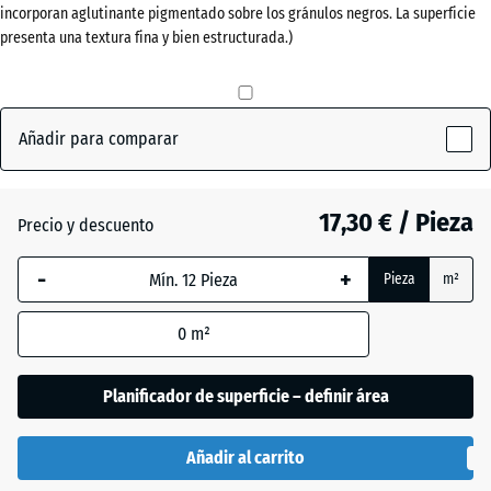
incorporan aglutinante pigmentado sobre los gránulos negros. La superficie
(active)
hierba
40
presenta una textura fina y bien estructurada.)
mm
La dimensión
Antracita
- 1,00 €
seleccionada,
Añadir para comparar
enmarcada
en azul, se
Gris
- 0,50 €
utiliza para
pizarra
17,30 € / Pieza
el cálculo de
Precio y descuento
necesidades
(salvo que se
-
+
Pieza
m²
Rojo
indique lo
- 0,50 €
ladrillo
contrario en
0
m²
los datos del
producto).
Planificador de superficie – definir área
50
x
Añadir al carrito
50