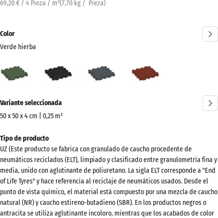
69,20 € / 4 Pieza / m²
(
7,70
kg
/ Pieza)
Color
Verde hierba
Verde
Antracita
Gris
Rojo
hierba
pizarra
ladrillo
(active)
¿Más
Variante seleccionada
información
sobre
50 x 50 x 4 cm | 0,25 m²
los
Dimensiones
Tipo de producto
colores?
para
UZ (Este producto se fabrica con granulado de caucho procedente de
el
Mostrar
neumáticos reciclados (ELT), limpiado y clasificado entre granulometría fina y
envío
paleta
media, unido con aglutinante de poliuretano. La sigla ELT corresponde a "End
540
of Life Tyres" y hace referencia al reciclaje de neumáticos usados. Desde el
de
x
punto de vista químico, el material está compuesto por una mezcla de caucho
colores
540
natural (NR) y caucho estireno-butadieno (SBR). En los productos negros o
Verde
antracita se utiliza aglutinante incoloro, mientras que los acabados de color
x