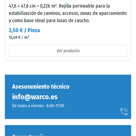
Amortiguación
verde
47,6 × 47,6 cm = 0,226 m². Rejilla permeable para la
de golpes,
medio
estabilización de caminos, accesos, zonas de aparcamiento
vibraciones y
intenso
y como base ideal para losas de caucho.
ruido de
y
impacto –
3,50 € / Pieza
uniforme.
Valor de
15,49 € / m²
El
escala 4 =
revestimiento
amortiguación
Ver producto
coloreado
fuerte
puede
Clase de
desgastarse,
resistencia al
oscureciendo
deslizamiento
ligeramente
DS (EN 14041) -
Asesoramiento técnico
el
Valor de
info@warco.es
tono.
escala 3 =
Coeficiente de
De lunes a viernes · 8:00–17:00
fricción aprox.
Material
0,45
–
Resistencia
Componentes