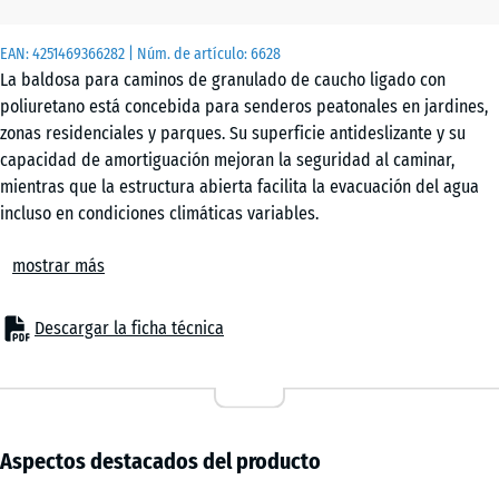
x 4
cm
EAN:
4251469366282
| Núm. de artículo:
6628
|
La baldosa para caminos de granulado de caucho ligado con
0,25
poliuretano está concebida para senderos peatonales en jardines,
m²
zonas residenciales y parques. Su superficie antideslizante y su
capacidad de amortiguación mejoran la seguridad al caminar,
mientras que la estructura abierta facilita la evacuación del agua
50
incluso en condiciones climáticas variables.
x
Unión estable
50
mostrar más
Las baldosas incorporan un sistema de encaje tipo puzzle en todos
x 3
- 3,60 €
sus lados. Las piezas se conectan entre sí sin pegamento ni
cm
tornillos, formando una superficie continua que mantiene su
Descargar la ficha técnica
|
posición durante el uso diario.
0,25
Colocación sencilla
m²
La instalación puede realizarse directamente sobre soportes
existentes como hormigón, adoquines, asfalto, lecho de gravilla o
rejillas alveolares de plástico. No se requiere una base compleja, lo
Aspectos destacados del producto
que permite adaptar o renovar caminos con rapidez.