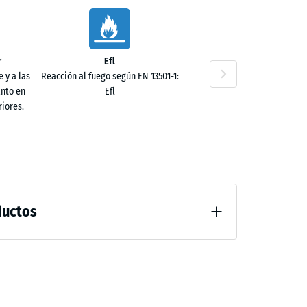
0 €
r
Efl
 y a las
Reacción al fuego según EN 13501-1:
anto en
Efl
iores.
0 €
ductos
al después de 24 horas de descarga (BS 7188)
0 €
guación excelente