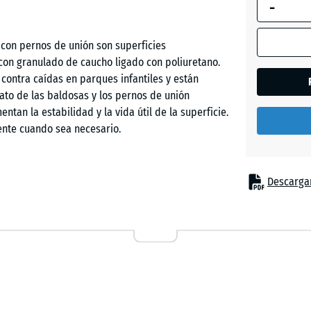
-
selecciona
enmarcada
en azul, se
con pernos de unión son superficies
Azul
utiliza para
con granulado de caucho ligado con poliuretano.
cielo
el cálculo 
 contra caídas en parques infantiles y están
necesidad
mato de las baldosas y los pernos de unión
(salvo que 
entan la estabilidad y la vida útil de la superficie.
Beige
indique lo
ente cuando sea necesario.
arena
contrario e
los datos d
producto).
Descargar
Rojo
s lugares donde los niños necesitan protección
ladrillo
50
cas incluyen equipamientos de juego como toboganes,
x
 escalada o instalaciones de juego combinadas en
50
o privados. El pavimento de seguridad también
x 6
Verde
ón y cuidados.
cm
hierba