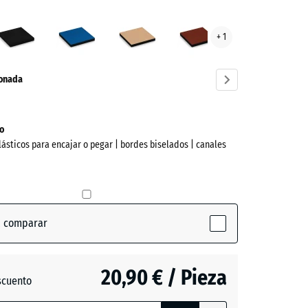
Antracita
Azul
Beige
Rojo
+ 1
ra
cielo
arena
ladrillo
ve)
ionada
o
lásticos para encajar o pegar | bordes biselados | canales
a comparar
active)
20,90 € / Pieza
scuento
ón
a
- 2,80 €