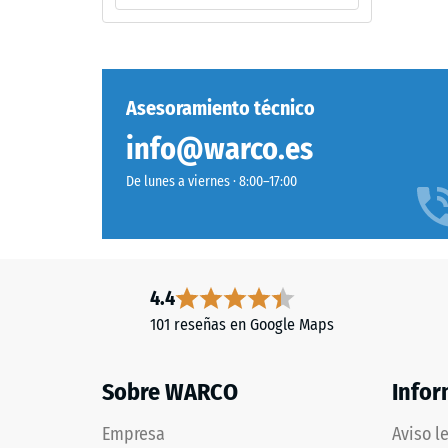
gris
escal
oscuro
2
de
=
carácter
frío
aprox.
Asesoramiento técnico
y
0,75
info@warco.es
discreto.
mm
El
De lunes a viernes · 8:00–17:00
desgaste
de
del
aboll
revestimiento
residu
coloreado
apenas
despu
4.4
modifica
de
101 reseñas en Google Maps
el
24
aspecto
del
Sobre WARCO
horas
Infor
tono.
de
Empresa
Aviso l