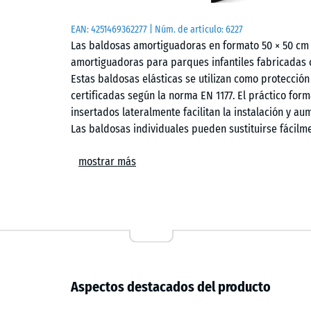
EAN:
4251469362277
| Núm. de artículo:
6227
Las baldosas amortiguadoras en formato 50 × 50 cm 
amortiguadoras para parques infantiles fabricadas 
Estas baldosas elásticas se utilizan como protección
certificadas según la norma EN 1177. El práctico for
insertados lateralmente facilitan la instalación y aum
Las baldosas individuales pueden sustituirse fácilm
Ámbitos de aplicación
mostrar más
Las baldosas amortiguadoras se utilizan en todos lo
frente a lesiones por caídas. Las aplicaciones típi
balancines, elementos de equilibrio, estructuras de
guarderías, escuelas y parques infantiles públicos 
puede utilizarse en entornos de terapia, rehabilitaci
Aspectos destacados del producto
Estructura y material