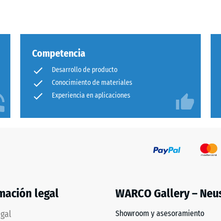
a
Competencia
Desarrollo de producto
Conocimiento de materiales
Experiencia en aplicaciones
adura
al
és
mación legal
WARCO Gallery – Neu
egal
Showroom y asesoramiento