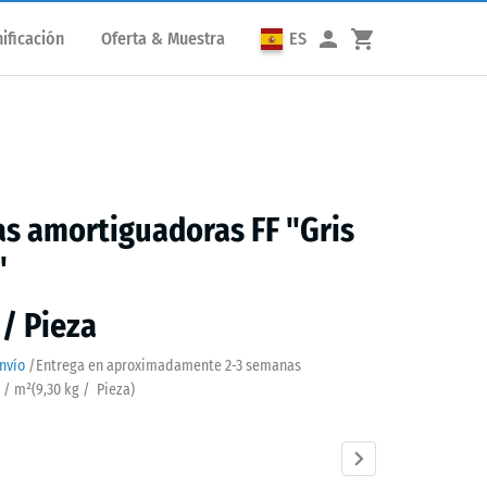
ificación
Oferta & Muestra
ES
s amortiguadoras FF "Gris
"
 / Pieza
nvío
/
Entrega en aproximadamente
2-3 semanas
a / m²
(
9,30
kg
/ Pieza)