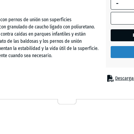
-
selecciona
enmarcada
en azul, se
con pernos de unión son superficies
Azul
utiliza para
con granulado de caucho ligado con poliuretano.
cielo
el cálculo 
 contra caídas en parques infantiles y están
necesidad
mato de las baldosas y los pernos de unión
(salvo que 
entan la estabilidad y la vida útil de la superficie.
Beige
indique lo
ente cuando sea necesario.
arena
contrario e
los datos d
producto).
Descargar
Gris
s lugares donde los niños necesitan protección
pizarra
50
cas incluyen equipamientos de juego como toboganes,
x
 escalada o instalaciones de juego combinadas en
50
o privados. El pavimento de seguridad también
x 4
Rojo
ón y cuidados.
cm
ladrillo