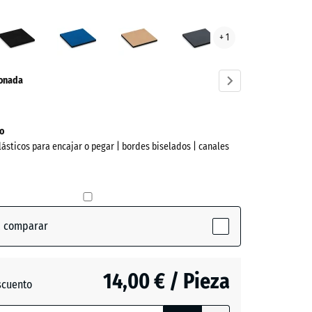
e
Antracita
Azul
Beige
Gris
+ 1
ba
cielo
arena
pizarra
ve)
ionada
o
lásticos para encajar o pegar | bordes biselados | canales
a comparar
active)
14,00 € / Pieza
scuento
ón
a
- 1,00 €