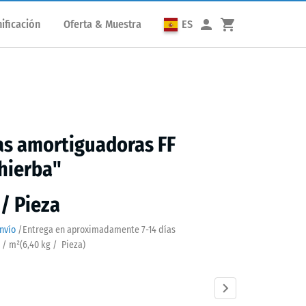
ificación
Oferta & Muestra
ES
as amortiguadoras FF
hierba"
 / Pieza
nvío
/
Entrega en aproximadamente
7-14 días
a / m²
(
6,40
kg
/ Pieza)