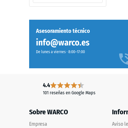
un
escal
verde
2
medio
=
intenso
y
aprox.
Asesoramiento técnico
uniforme.
0,75
info@warco.es
El
mm
revestimiento
De lunes a viernes · 8:00–17:00
coloreado
de
puede
aboll
desgastarse,
residu
oscureciendo
ligeramente
despu
4.4
el
de
101 reseñas en Google Maps
tono.
24
Sobre WARCO
horas
Infor
Material
de
–
Empresa
Aviso l
Componentes