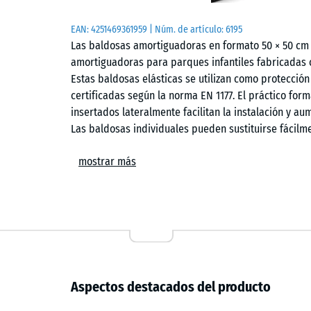
EAN:
4251469361959
| Núm. de artículo:
6195
Las baldosas amortiguadoras en formato 50 × 50 cm 
amortiguadoras para parques infantiles fabricadas 
Estas baldosas elásticas se utilizan como protección
certificadas según la norma EN 1177. El práctico for
insertados lateralmente facilitan la instalación y aum
Las baldosas individuales pueden sustituirse fácilm
Ámbitos de aplicación
mostrar más
Las baldosas amortiguadoras se utilizan en todos lo
frente a lesiones por caídas. Las aplicaciones típi
balancines, elementos de equilibrio, estructuras de
guarderías, escuelas y parques infantiles públicos 
puede utilizarse en entornos de terapia, rehabilitaci
Aspectos destacados del producto
Estructura y material