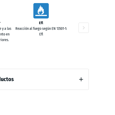
0 €
r
Efl
 y a las
Reacción al fuego según EN 13501-1:
anto en
Efl
iores.
0 €
ductos
al después de 24 horas de descarga (BS 7188)
0 €
guación fuerte