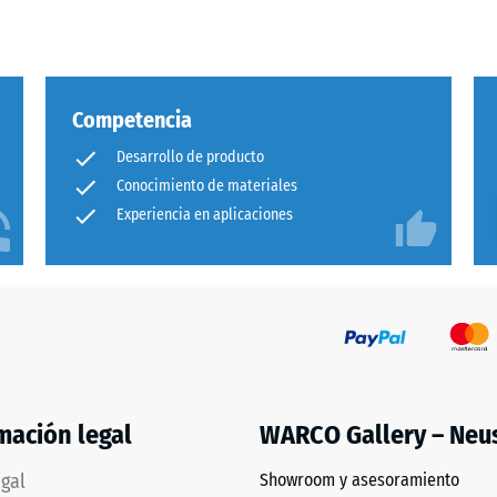
a
Competencia
Desarrollo de producto
Conocimiento de materiales
Experiencia en aplicaciones
adura
al
és
mación legal
WARCO Gallery – Neu
egal
Showroom y asesoramiento