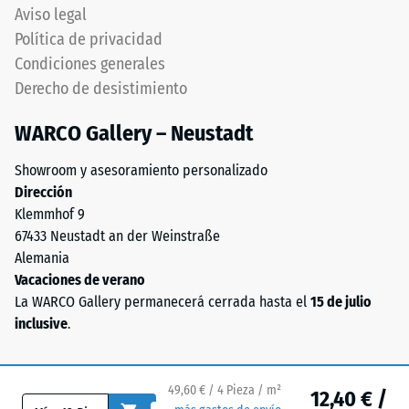
«excelente»
reciclados
Aviso legal
(BS 7188)
(ELT
Política de privacidad
–
Permeabilidad
Condiciones generales
"End
al agua (EN
Derecho de desistimiento
of
12616) – Valor 5
= Infiltración
Life
WARCO Gallery – Neustadt
aprox. 1000
Tyres"),
mm/h (1000
aglutinado
Showroom y asesoramiento personalizado
l/h/m²)
con
Dirección
aglutinante
Resistencia al
Klemmhof 9
de
deslizamiento
67433 Neustadt an der Weinstraße
poliuretano.
(EN 16165) –
Alemania
Valor de
El
Vacaciones de verano
escala 4 =
granulado
La WARCO Gallery permanecerá cerrada hasta el
15 de julio
ángulo medio
ELT
inclusive
.
de aceptación
está
aprox. 16°,
compuesto
grupo R10
químicamente
49,60 € / 4 Pieza / m²
12,40 € /
por
Aislamiento