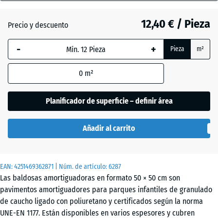
30
mm
12,40 € / Pieza
Precio y descuento
Gris
+ 0,40 €
La dimensión
grafito
-
+
Pieza
m²
seleccionada,
enmarcada
0
m²
en azul, se
Rojo
utiliza para
tomate
el cálculo de
Planificador de superficie – definir área
necesidades
(salvo que se
Verde
Añadir al carrito
indique lo
+ 0,40 €
tilo
contrario en
los datos del
EAN:
producto).
4251469362871
| Núm. de artículo:
6287
Las baldosas amortiguadoras en formato 50 × 50 cm son
50
pavimentos amortiguadores para parques infantiles de granulado
x
de caucho ligado con poliuretano y certificados según la norma
50
UNE-EN 1177. Están disponibles en varios espesores y cubren