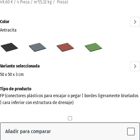
49,60 € / 4 Pieza / m²
(
5,32
kg
/ Pieza)
Color
Antracita
Antracita
Gris
Rojo
Verde
(active)
grafito
tomate
tilo
¿Más
Variante seleccionada
información
sobre
50 x 50 x 3 cm
los
Dimensiones
Tipo de producto
colores?
para
FP (conectores plásticos para encajar o pegar | bordes ligeramente biselados
el
Mostrar
| cara inferior con estructura de drenaje)
envío
paleta
500
de
x
colores
500
Añadir para comparar
(active)
Antracita
x