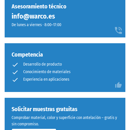
baldosas individuales pueden sustituirse fácilmente cuando sea
abolladura
se
de
Asesoramiento técnico
residual
necesario.
ha
carácter
después de
info@warco.es
seleccionado
sobrio,
24 horas de
ningún
De lunes a viernes · 8:00–17:00
integrado
descarga
producto
con
(BS 7188)
para
discreción
Densidad
la
en
aparente
comparación.
espacios
Competencia
- valor de
exteriores
escala 1 =
Desarrollo de producto
contemporáneos
hasta 780
Conocimiento de materiales
y
kg/m³
Experiencia en aplicaciones
entornos
Amortiguación
de
de golpes,
inspiración
vibraciones y
industrial.
ruido de
Solicitar muestras gratuitas
impacto –
Comprobar material, color y superficie con antelación – gratis y
Valor de
Material
sin compromiso.
escala 3 =
–