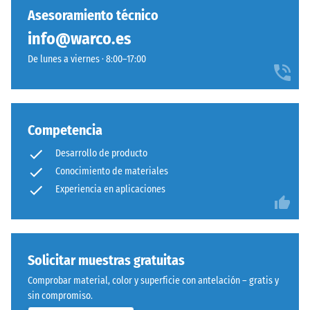
baldosas individuales pueden sustituirse fácilmente cuando sea
abolladura
se
tonalidad
Asesoramiento técnico
residual
necesario.
ha
profunda
después de
info@warco.es
seleccionado
y
24 horas de
ningún
De lunes a viernes · 8:00–17:00
uniforme
descarga
producto
con
(BS 7188)
para
presencia
Densidad
la
sobria,
aparente
comparación.
adecuada
Competencia
- valor de
para
escala 1 =
Desarrollo de producto
diseños
hasta 780
Conocimiento de materiales
exteriores
kg/m³
Experiencia en aplicaciones
contemporáneos.
Amortiguación
de golpes,
Material
vibraciones y
ruido de
–
Solicitar muestras gratuitas
impacto –
Componentes
Comprobar material, color y superficie con antelación – gratis y
Valor de
y
sin compromiso.
escala 4 =
estructura