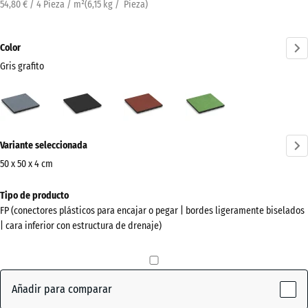
54,80 € / 4 Pieza / m²
(
6,15
kg
/ Pieza)
Color
Gris grafito
Gris
Antracita
Rojo
Verde
grafito
tomate
tilo
(active)
¿Más
Variante seleccionada
información
sobre
50 x 50 x 4 cm
los
Dimensiones
Tipo de producto
colores?
para
FP (conectores plásticos para encajar o pegar | bordes ligeramente biselados
el
Mostrar
| cara inferior con estructura de drenaje)
envío
paleta
500
de
x
colores
500
Añadir para comparar
Gris
x