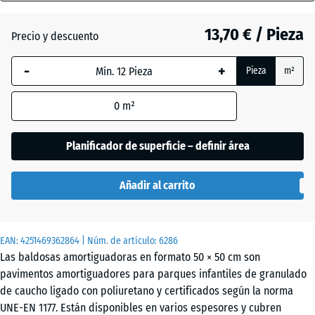
(active)
grafito
40
mm
13,70 € / Pieza
Precio y descuento
La dimensión
Antracita
- 0,40 €
-
+
Pieza
m²
seleccionada,
enmarcada
0
m²
en azul, se
Rojo
- 0,40 €
utiliza para
tomate
el cálculo de
Planificador de superficie – definir área
necesidades
(salvo que se
Añadir al carrito
Verde
indique lo
tilo
contrario en
los datos del
EAN:
producto).
4251469362864
| Núm. de artículo:
6286
Las baldosas amortiguadoras en formato 50 × 50 cm son
50
pavimentos amortiguadores para parques infantiles de granulado
x
de caucho ligado con poliuretano y certificados según la norma
50
UNE-EN 1177. Están disponibles en varios espesores y cubren