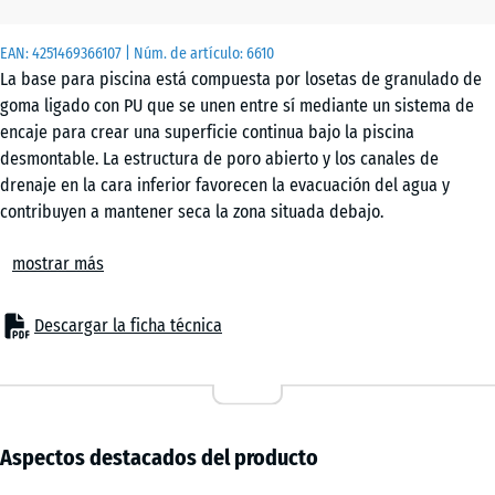
x 3
cm
EAN:
4251469366107
| Núm. de artículo:
6610
|
La base para piscina está compuesta por losetas de granulado de
0,25
goma ligado con PU que se unen entre sí mediante un sistema de
m²
encaje para crear una superficie continua bajo la piscina
desmontable. La estructura de poro abierto y los canales de
drenaje en la cara inferior favorecen la evacuación del agua y
50
contribuyen a mantener seca la zona situada debajo.
x
Superficie continua y estable
50
mostrar más
El sistema de encaje permite conectar las losetas entre sí sin
x 4
+ 3,60 €
necesidad de adhesivos ni fijaciones mecánicas. Una vez colocadas,
cm
forman una base uniforme que permanece estable durante el uso
Descargar la ficha técnica
|
de la piscina. Las losetas pueden desmontarse con facilidad y
0,25
reutilizarse en cualquier momento.
m²
Colocación sobre base adecuada
La base para piscina se instala sobre superficies portantes y
niveladas. Son adecuados soportes como hormigón, asfalto o
Aspectos destacados del producto
adoquinado, así como una capa portante con lecho de grava. Para