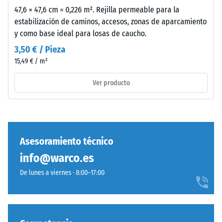
Amortiguación
jardines
47,6 × 47,6 cm = 0,226 m². Rejilla permeable para la
de golpes,
y
estabilización de caminos, accesos, zonas de aparcamiento
vibraciones y
terrazas.
y como base ideal para losas de caucho.
ruido de
impacto –
3,50 € / Pieza
Valor de
Material
15,49 € / m²
escala 3 =
–
amortiguación
Componentes
Ver producto
notable
y
estructura
Clase de
resistencia al
deslizamiento
DS (EN 14041) -
Asesoramiento técnico
Este
Valor de
info@warco.es
producto
escala 3 =
presenta
Coeficiente de
De lunes a viernes · 8:00–17:00
una
fricción aprox.
0,45
estructura
de
Resistencia
dos