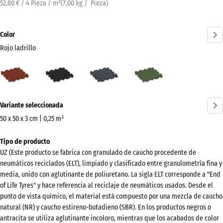
52,80 € / 4 Pieza / m²
(
7,00
kg
/ Pieza)
Color
Rojo ladrillo
Rojo
Antracita
Gris
Verde
ladrillo
pizarra
hierba
(active)
¿Más
Variante seleccionada
información
sobre
50 x 50 x 3 cm | 0,25 m²
los
Dimensiones
Tipo de producto
colores?
para
UZ (Este producto se fabrica con granulado de caucho procedente de
el
Mostrar
neumáticos reciclados (ELT), limpiado y clasificado entre granulometría fina y
envío
paleta
media, unido con aglutinante de poliuretano. La sigla ELT corresponde a "End
540
of Life Tyres" y hace referencia al reciclaje de neumáticos usados. Desde el
de
x
punto de vista químico, el material está compuesto por una mezcla de caucho
colores
540
natural (NR) y caucho estireno-butadieno (SBR). En los productos negros o
Rojo
antracita se utiliza aglutinante incoloro, mientras que los acabados de color
x