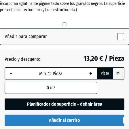
incorporan aglutinante pigmentado sobre los gránulos negros. La superficie
(active)
ladrillo
30
presenta una textura fina y bien estructurada.)
mm
La dimensión
Antracita
- 0,50 €
seleccionada,
Añadir para comparar
enmarcada
en azul, se
Gris
utiliza para
pizarra
13,20 € / Pieza
el cálculo de
Precio y descuento
necesidades
(salvo que se
-
+
Pieza
m²
Verde
indique lo
+ 0,50 €
hierba
contrario en
0
m²
los datos del
producto).
Planificador de superficie – definir área
50
x
Añadir al carrito
50