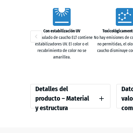
Characteristics
Con estabilización UV
Toxicológicament
El granulado de caucho ELT contiene
No hay emisiones de 
estabilizadores UV. El color o el
no permitidas, el olor
recubrimiento de color no se
caucho disminuye con
amarillea.
Detalles
Compar
Detalles del
Dato
del
values
producto – Material
valo
producto
y estructura
com
Color
Resiste
–
Antracita
Material
Densida
y