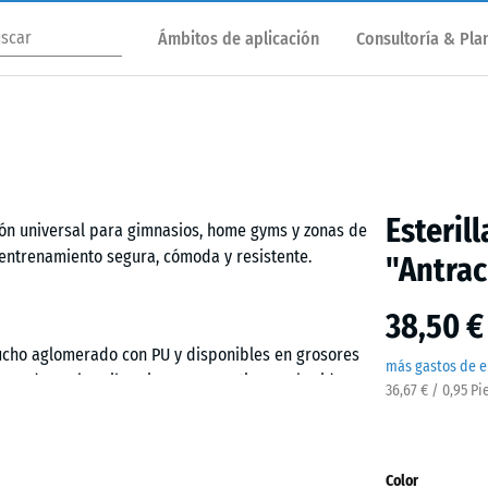
Ámbitos de aplicación
Consultoría & Plan
Esteril
ción universal para gimnasios, home gyms y zonas de
e entrenamiento segura, cómoda y resistente.
"Antrac
38,50 €
aucho aglomerado con PU y disponibles en grosores
más gastos de e
e, reducen las vibraciones y amortiguan el ruido.
36,67 € / 0,95 Pi
n notablemente, mientras que el subsuelo queda
Color