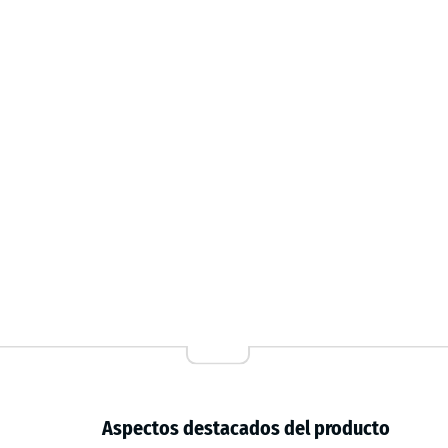
Calidad del fabricante
La Esterilla Protectora Fitness es robusta, duradera,
desde el punto de vista toxicológico. Combina seguri
profesionales, instalaciones de fitness al aire libre
Aspectos destacados del producto