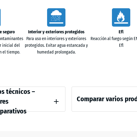
102,5
x
e seguro
Interior y exteriores protegidos
Efl
102,5
contaminantes
Para uso en interiores y exteriores
Reacción al fuego según EN
x 3
+ 1
 inicial del
protegidos. Evitar agua estancada y
Efl
cm |
 el tiempo.
humedad prolongada.
1,05
m²
102,5
ative
s técnicos –
x
Comparar varios pro
res
102,5
parativos
x 2
+ 8
ncia a la compresión - Valor de escala 4 = aprox. 0,25 mm de abolladura residu
cm |
Todavía
1,05
no
d aparente - valor de escala 4 = de 900 a 1000 kg/m³
m²
se