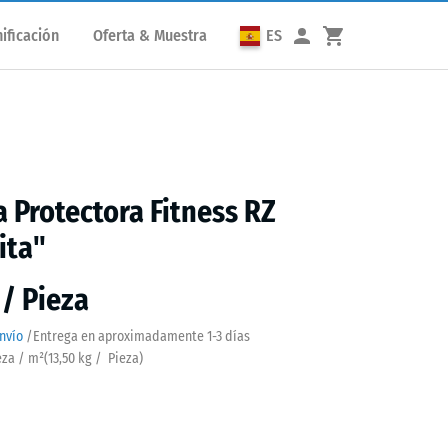
ificación
Oferta & Muestra
ES
la Protectora Fitness RZ
ita"
 / Pieza
nvío
/
Entrega en aproximadamente
1-3 días
eza / m²
(
13,50
kg
/ Pieza)