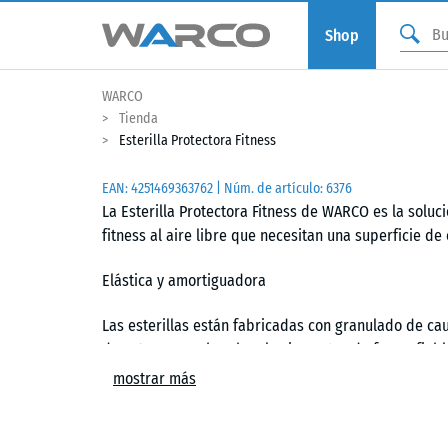
Shop
WARCO
Tienda
Esterilla Protectora Fitness
EAN:
4251469363762
| Núm. de artículo:
6376
La Esterilla Protectora Fitness de WARCO es la solu
fitness al aire libre que necesitan una superficie d
Elástica y amortiguadora
Las esterillas están fabricadas con granulado de c
de 3, 4 o 5 cm. Absorben los impactos de forma fiabl
Las articulaciones, tendones y ligamentos se alivia
mostrar más
protegido de manera eficaz.
Unión tipo puzzle moldeada con bisel