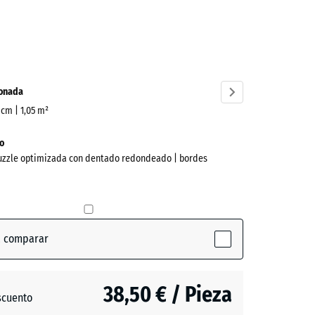
cita
ve)
ionada
5 cm | 1,05 m²
o
puzzle optimizada con dentado redondeado | bordes
a comparar
38,50 € / Pieza
scuento
ón