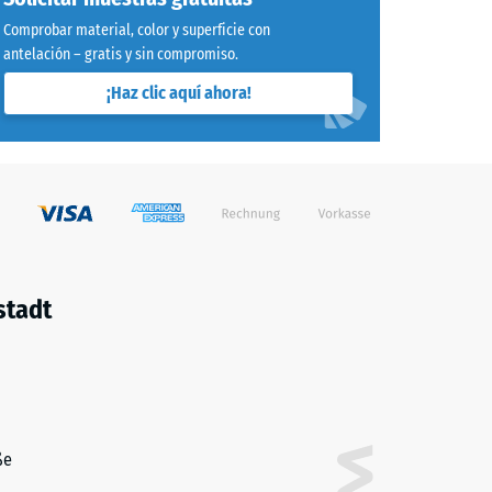
sin
ios
Comprobar material, color y superficie con
antelación – gratis y sin compromiso.
an en
as más
pieza.
¡Haz clic aquí ahora!
 y
 Las
es
ita
a o con
 una
ujetar
e la
ue este
stadt
en
io.
ße