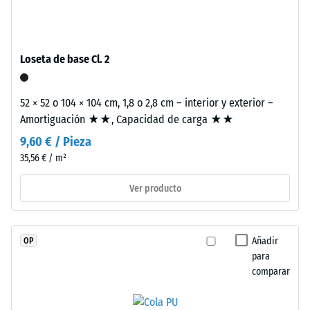
espesor,
una sola loseta.
escala 4 =
se
ángulo medio
fabrica
de aceptación
con
aprox. 16°,
Loseta de base Cl. 2
granulado
grupo R10
de
Aislamiento
52 × 52 o 104 × 104 cm, 1,8 o 2,8 cm – interior y exterior –
caucho
térmico –
Amortiguación ★★, Capacidad de carga ★★
de
Valor de
etileno-
9,60 € / Pieza
escala 2 =
propileno-
Conductividad
35,56 € / m²
dieno
térmica aprox.
(EPDM)
0,12 W/(m·K)
Ver producto
de
Resistente
nueva
a las
fabricación,
Añadir
OP
heladas
teñido
para
Densidad
en
comparar
aparente
masa
y