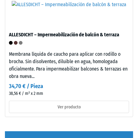
unido
incluyendo
con
todos
aglutinante
los
de
poros,
poliuretano
ALLESDICHT – Impermeabilización de balcón & terraza
cavidades
estándar.
e
La
inclusiones
sigla
Membrana líquida de caucho para aplicar con rodillo o
de
ELT
brocha. Sin disolventes, diluible en agua, homologada
aire.
corresponde
oficialmente. Para impermeabilizar balcones & terrazas en
En
a
obra nueva...
los
"End
34,70 € / Pieza
productos
of
38,56 € / m² x 2 mm
de
Life
WARCO,
Tyres".
Ver producto
este
La
valor
capa
suele
base
estar
se