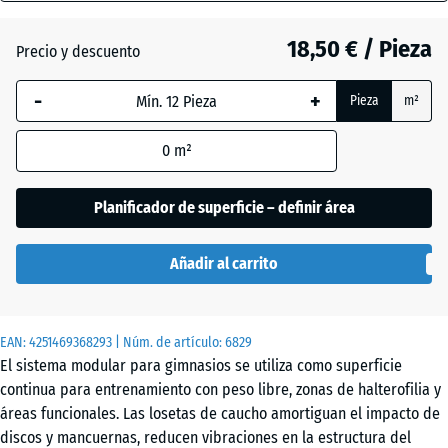
18
mm
18,50 € / Pieza
Precio y descuento
La dimensión
Atlantico
-
+
Pieza
m²
seleccionada,
enmarcada
0
m²
en azul, se
utiliza para
Césped
el cálculo de
inglés
Planificador de superficie – definir área
necesidades
(salvo que se
Añadir al carrito
indique lo
Etna
contrario en
los datos del
EAN:
producto).
4251469368293
| Núm. de artículo:
6829
El sistema modular para gimnasios se utiliza como superficie
Granito
44,6
continua para entrenamiento con peso libre, zonas de halterofilia y
gris
x
áreas funcionales. Las losetas de caucho amortiguan el impacto de
44,6
discos y mancuernas, reducen vibraciones en la estructura del