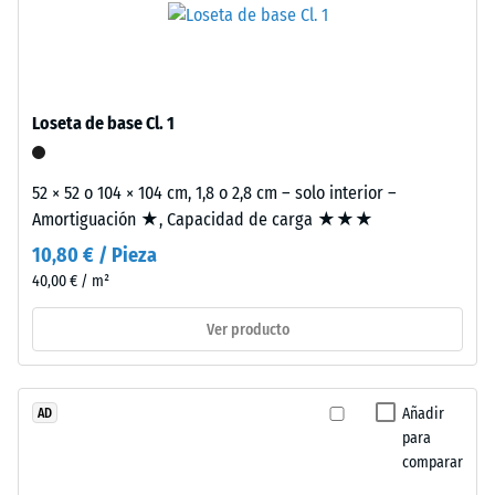
base
está
formada
La
por
densidad
Loseta de base Cl. 1
granulado
aparente
de
de
caucho
52 × 52 o 104 × 104 cm, 1,8 o 2,8 cm – solo interior –
un
procedente
Amortiguación ★, Capacidad de carga ★★★
material
de
describe
10,80 € / Pieza
neumáticos
la
40,00 € / m²
reciclados
relación
(ELT),
Ver producto
entre
limpiado
su
y
masa
clasificado
y
Añadir
AD
en
su
para
granulometría
comparar
volumen
media,
total,