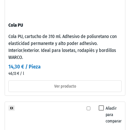
-
unido
valor
con
de
poliuretano
Cola PU
estabilizado
escala
frente
2
Cola PU, cartucho de 310 ml. Adhesivo de poliuretano con
a
elasticidad permanente y alto poder adhesivo.
=
los
Interior/exterior. Ideal para losetas, rodapiés y bordillos
rayos
de
WARCO.
UV.
780
14,30 € / Pieza
La
a
46,13 € / l
superficie
presenta
840
Ver producto
una
kg/m³
estructura
de
Añadir
XX
poros
para
abiertos.
comparar
La
/ 5
capa