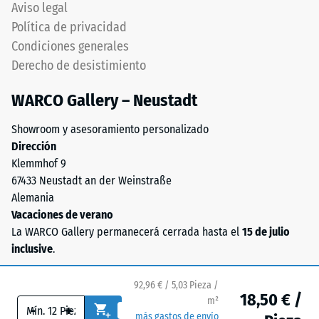
en
Aviso legal
el
ángulo
Política de privacidad
valor
recto
Condiciones generales
de
producen
Derecho de desistimiento
escala
junta
2
capilar
WARCO Gallery – Neustadt
representa
apenas
una
visible
Showroom y asesoramiento personalizado
densidad
preservando
Dirección
aparente
continuidad
Klemmhof 9
entre
visual.
67433 Neustadt an der Weinstraße
780
Orientación
Alemania
y
debe
Vacaciones de verano
840
respetarse
La WARCO Gallery permanecerá cerrada hasta el
15 de julio
kg/m³.
cuidadosamente
inclusive
.
La
durante
densidad
montaje.
92,96 € / 5,03 Pieza /
física,
Asegura
18,50 € /
m²
también
-
+
conexión
más gastos de envío