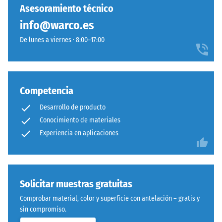
entre
Asesoramiento técnico
prensa
600
con
info@warco.es
y
densidad
1250
De lunes a viernes · 8:00–17:00
estándar.
kg/m³.
Para
Instalación
representar
–
claramente
Competencia
Procesado
la
Desarrollo de producto
–
densidad
Montaje
Conocimiento de materiales
aparente
de
Experiencia en aplicaciones
un
producto
específico,
WARCO
Solicitar muestras gratuitas
utiliza
Comprobar material, color y superficie con antelación – gratis y
una
Sistema
sin compromiso.
escala
con