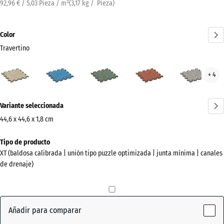
92,96 € / 5,03 Pieza / m²
(
3,17
kg
/ Pieza)
Color
Travertino
Travertino
Atlantico
Césped
Etna
Gran
+ 4
(active)
inglés
gris
¿Más
Variante seleccionada
información
sobre
44,6 x 44,6 x 1,8 cm
los
Dimensiones
Tipo de producto
colores?
para
XT (baldosa calibrada | unión tipo puzzle optimizada | junta mínima | canales
el
Mostrar
de drenaje)
envío
paleta
485
de
x
colores
485
Añadir para comparar
x
(active)
Travertino