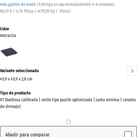
más gastos de envío
/
Entrega en aproximadamente
4-6 semanas
68,57 € / 4,76 Pieza / m²
(
5,16
kg
/ Pieza)
Color
Antracita
Antracita
(active)
Variante seleccionada
45,9 x 45,9 x 2,8 cm
Dimensiones
Tipo de producto
para
XT (baldosa calibrada | unión tipo puzzle optimizada | junta mínima | canales
el
de drenaje)
envío
500
x
500
Añadir para comparar