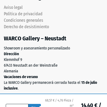
Asegura
una
conexión
Aviso legal
mayor
firme
Política de privacidad
indica
y
Condiciones generales
una
duradera
Derecho de desistimiento
menor
transmitiendo
resistencia
solidez
WARCO Gallery – Neustadt
a
estructural
cargas
pura.
Showroom y asesoramiento personalizado
puntuales.
Especialmente
Dirección
Estas
indicado
Klemmhof 9
cargas
cuando
67433 Neustadt an der Weinstraße
pueden
se
Alemania
generarse,
requiere
Vacaciones de verano
por
máxima
La WARCO Gallery permanecerá cerrada hasta el
15 de julio
ejemplo,
continuidad
inclusive
.
por
visual
los
manteniendo
68,57 € / 4,76 Pieza /
zapatos
estabilidad
14,40 € /
m²