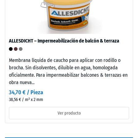
de
y
presenta
descarga
una
(BS
textura
7188)
de
grano
ALLESDICHT – Impermeabilización de balcón & terraza
medio
con
Membrana líquida de caucho para aplicar con rodillo o
estructura
/ 5
brocha. Sin disolventes, diluible en agua, homologada
claramente
oficialmente. Para impermeabilizar balcones & terrazas en
visible.
obra nueva...
34,70 € / Pieza
Instalación
La
38,56 € / m² x 2 mm
–
resistencia
Procesado
a
Ver producto
–
la
Montaje
compresión
de