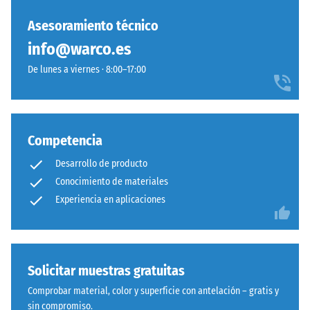
un
Sistema
material
Asesoramiento técnico
con
describe
dentado
info@warco.es
su
ondulado
capacidad
De lunes a viernes · 8:00–17:00
y
para
redondeado
resistir
idéntico
cargas
a
localizadas.
Competencia
modelo
Indica
4035,
Desarrollo de producto
en
pero
Conocimiento de materiales
qué
prescinde
Experiencia en aplicaciones
medida
completamente
el
del
material
bisel,
se
manteniendo
Solicitar muestras gratuitas
deforma
capa
cuando
superior
Comprobar material, color y superficie con antelación – gratis y
se
estable.
sin compromiso.