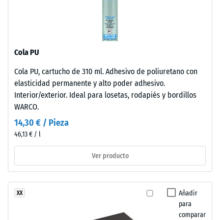
Aislamiento
Tyres"
térmico –
y
Valor de
hace
escala 3 =
referencia
Conductividad
Cola PU
al
térmica aprox.
material
0,11 W/(m·K)
Cola PU, cartucho de 310 ml. Adhesivo de poliuretano con
obtenido
elasticidad permanente y alto poder adhesivo.
Resistente
del
Interior/exterior. Ideal para losetas, rodapiés y bordillos
a las
reciclaje
WARCO.
heladas
de
14,30 € / Pieza
neumáticos
Resistencia
46,13 € / l
usados.
a
En
la
Ver producto
los
productos
compresión
negros
-
Añadir
XX
o
Valor
para
antracita
comparar
se