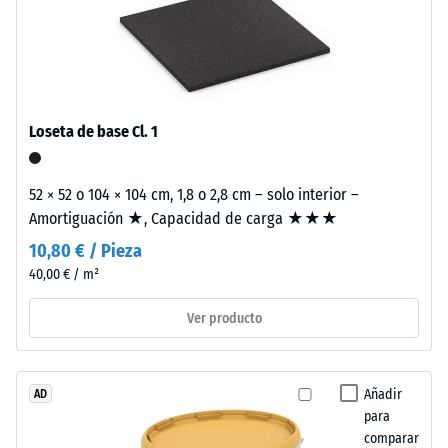
de
utiliza
escala
aglutinante
2
incoloro,
mientras
=
que
aprox.
Loseta de base Cl. 1
en
0,75
los
acabados
mm
52 × 52 o 104 × 104 cm, 1,8 o 2,8 cm – solo interior –
de
Amortiguación ★, Capacidad de carga ★★★
de
color
10,80 € / Pieza
abolladura
se
40,00 € / m²
emplea
residual
aglutinante
después
Ver producto
pigmentado.
de
La
superficie
24
Añadir
AD
es
horas
para
antideslizante
comparar