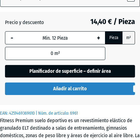
x
28
mm
14,40 € / Pieza
Precio y descuento
La dimensión
-
+
Pieza
m²
seleccionada,
enmarcada
0
m²
en azul, se
utiliza para
el cálculo de
Planificador de superficie – definir área
necesidades
(salvo que se
Añadir al carrito
indique lo
contrario en
los datos del
EAN:
producto).
4251469369610
| Núm. de artículo:
6961
Fitness Premium suelo deportivo es un revestimiento elástico de
45,9
granulado ELT destinado a salas de entrenamiento, gimnasios
x
domésticos, zonas de peso libre y áreas de ejercicio al aire libre. La