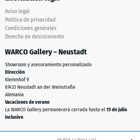
fabrica
«bueno»
con
Aviso legal
(BS 7188)
granulado
Política de privacidad
de
Permeabilidad
Condiciones generales
caucho
al agua (EN
Derecho de desistimiento
de
12616) – Valor 5
etileno-
= Infiltración
WARCO Gallery – Neustadt
aprox. 1000
propileno-
mm/h (1000
dieno
Showroom y asesoramiento personalizado
l/h/m²)
(EPDM)
Dirección
de
Resistencia al
Klemmhof 9
nueva
deslizamiento
67433 Neustadt an der Weinstraße
fabricación,
(EN 16165) –
Alemania
teñido
Valor de
Vacaciones de verano
escala 4 =
en
La WARCO Gallery permanecerá cerrada hasta el
15 de julio
ángulo medio
masa
inclusive
.
de aceptación
y
aprox. 16°,
unido
grupo R10
con
96,80 € / 4 Pieza / m²