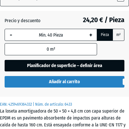
Césped
(active)
inglés
24,20 € / Pieza
Precio y descuento
-
+
Atlantico
Pieza
m²
0
m²
Etna
Planificador de superficie – definir área
Granito
Añadir al carrito
gris
EAN:
4251469364332
| Núm. de artículo:
6433
Granito
La loseta amortiguadora de 50 × 50 × 4,8 cm con capa superior de
gris
- 0,20 €
EPDM es un pavimento absorbente de impactos para alturas de
oscuro
caída de hasta 160 cm. Está ensayada conforme a la UNE-EN 1177 y