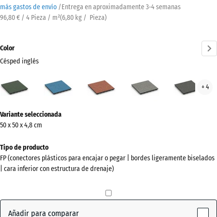
más gastos de envío
/
Entrega en aproximadamente
3-4 semanas
96,80 € / 4 Pieza / m²
(
6,80
kg
/ Pieza)
Color
Césped inglés
Césped
Atlantico
Etna
Granito
Gran
+ 4
inglés
gris
gris
(active)
oscu
¿Más
Variante seleccionada
información
50 x 50 x 4,8 cm
sobre
los
Tipo de producto
colores?
FP (conectores plásticos para encajar o pegar | bordes ligeramente biselados
| cara inferior con estructura de drenaje)
Mostrar
paleta
de
colores
Añadir para comparar