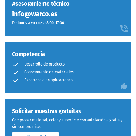
se
que
Asesoramiento técnico
residual
ha
aporta
después de
info@warco.es
seleccionado
una
24 horas de
ningún
De lunes a viernes · 8:00–17:00
imagen
descarga
producto
fresca
(BS 7188)
para
y
Densidad
la
viva
aparente
comparación.
a
Competencia
- valor de
superficies
escala 1 =
Desarrollo de producto
exteriores
hasta 780
Conocimiento de materiales
y
kg/m³
Experiencia en aplicaciones
zonas
Amortiguación
de
de golpes,
ocio.
vibraciones y
ruido de
Solicitar muestras gratuitas
impacto –
Material
Comprobar material, color y superficie con antelación – gratis y
Valor de
–
sin compromiso.
escala 4 =
Componentes
amortiguación