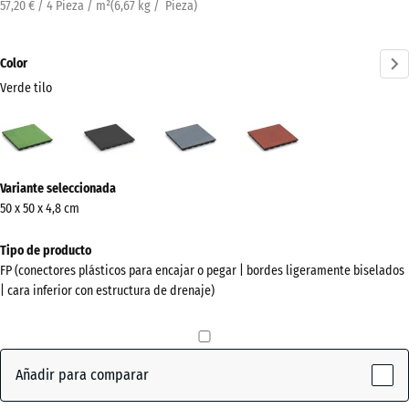
57,20 € / 4 Pieza / m²
(
6,67
kg
/ Pieza)
Color
Verde tilo
Verde
Antracita
Gris
Rojo
tilo
grafito
tomate
(active)
¿Más
Variante seleccionada
información
50 x 50 x 4,8 cm
sobre
los
Tipo de producto
colores?
FP (conectores plásticos para encajar o pegar | bordes ligeramente biselados
| cara inferior con estructura de drenaje)
Mostrar
paleta
de
colores
Añadir para comparar
Verde