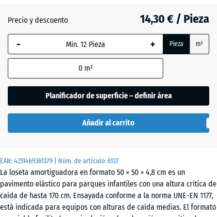
(active)
tilo
14,30 € / Pieza
Precio y descuento
-
+
Antracita
- 0,80 €
Pieza
m²
0
m²
Gris
grafito
Planificador de superficie – definir área
Añadir al carrito
Rojo
- 0,40 €
tomate
EAN:
4251469361379
| Núm. de artículo:
6137
La loseta amortiguadora en formato 50 × 50 × 4,8 cm es un
pavimento elástico para parques infantiles con una altura crítica de
caída de hasta 170 cm. Ensayada conforme a la norma UNE-EN 1177,
está indicada para equipos con alturas de caída medias. El formato