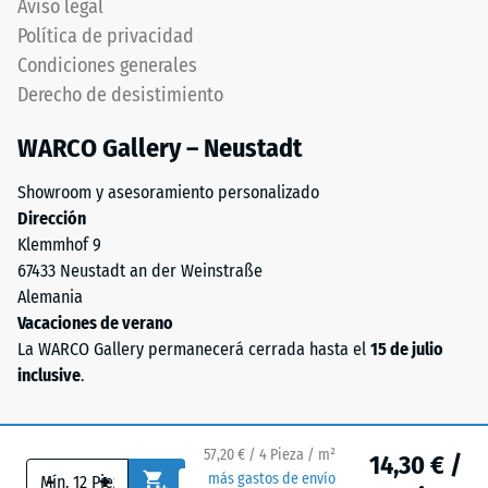
Aviso legal
(BS 7188)
–
Política de privacidad
"End
Permeabilidad
Condiciones generales
of
al agua (EN
Derecho de desistimiento
Life
12616) – Valor 5
= Infiltración
Tyres"),
WARCO Gallery – Neustadt
aprox. 1000
aglutinado
mm/h (1000
con
Showroom y asesoramiento personalizado
l/h/m²)
aglutinante
Dirección
de
Resistencia al
Klemmhof 9
poliuretano.
deslizamiento
67433 Neustadt an der Weinstraße
El
(EN 16165) –
Alemania
Valor de
granulado
Vacaciones de verano
escala 4 =
ELT
La WARCO Gallery permanecerá cerrada hasta el
15 de julio
ángulo medio
está
inclusive
.
de aceptación
compuesto
aprox. 16°,
químicamente
grupo R10
por
57,20 € / 4 Pieza / m²
14,30 € /
una
Aislamiento
-
+
más gastos de envío