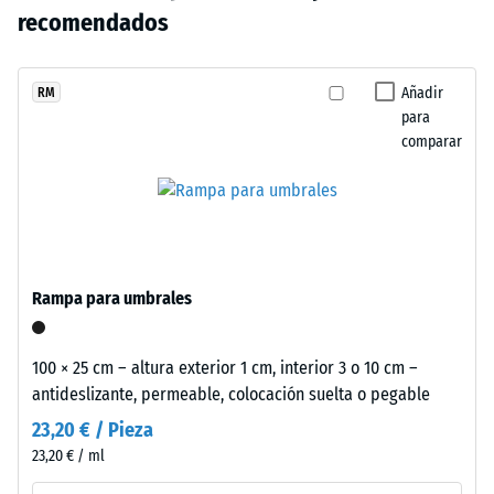
mm de
no
y
recomendados
abolladura
se
cálido
residual
ha
de
después de
seleccionado
carácter
Añadir
RM
24 horas de
ningún
para
sobrio,
descarga
producto
comparar
integrado
(BS 7188)
para
con
Densidad
la
discreción
aparente
comparación.
en
- valor de
espacios
escala 1 =
exteriores
hasta 780
Rampa para umbrales
contemporáneos
kg/m³
y
Amortiguación
entornos
100 × 25 cm – altura exterior 1 cm, interior 3 o 10 cm –
de golpes,
de
antideslizante, permeable, colocación suelta o pegable
vibraciones y
inspiración
ruido de
23,20 € / Pieza
industrial.
impacto –
23,20 € / ml
Valor de