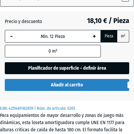
(active)
Antracita
18,10 € / Pieza
Precio y descuento
Azul
-
+
+ 2,80 €
Pieza
m²
cielo
0
m²
Beige
Planificador de superficie – definir área
+ 3,40 €
arena
Añadir al carrito
Gris
+ 2,80 €
pizarra
EAN:
4251469362659
| Núm. de artículo:
6265
Para equipamientos de mayor desarrollo y zonas de juego más
dinámicas, esta loseta amortiguadora cumple UNE EN 1177 para
Rojo
+ 0,20 €
alturas críticas de caída de hasta 180 cm. El formato facilita la
ladrillo