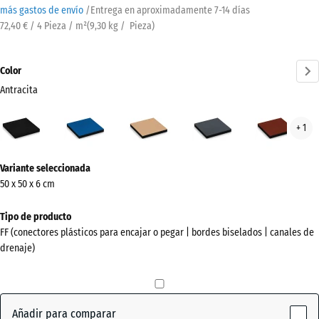
más gastos de envío
/
Entrega en aproximadamente
7-14 días
72,40 € / 4 Pieza / m²
(
9,30
kg
/ Pieza)
Color
Antracita
Antracita
Azul
Beige
Gris
Rojo
+ 1
(active)
cielo
arena
pizarra
ladri
¿Más
Variante seleccionada
información
50 x 50 x 6 cm
sobre
los
Tipo de producto
colores?
FF (conectores plásticos para encajar o pegar | bordes biselados | canales de
drenaje)
Mostrar
paleta
de
colores
Añadir para comparar