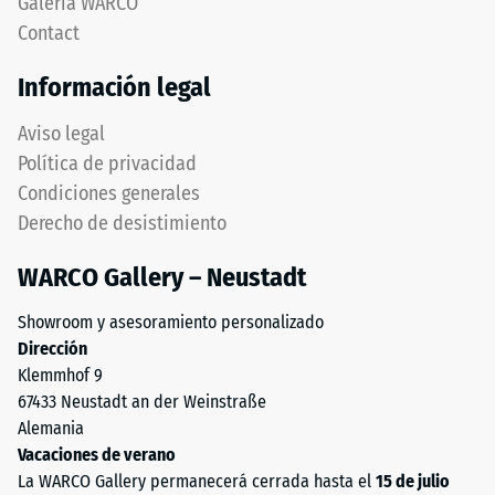
Galería WARCO
of
Aislamiento
Contact
térmico –
Life
Valor de
Tyres"
Información legal
escala 5 =
y
Conductividad
hace
Aviso legal
térmica aprox.
referencia
0,07 W/(m·K)
Política de privacidad
al
Condiciones generales
material
Resistente
Derecho de desistimiento
a las
obtenido
heladas
del
WARCO Gallery – Neustadt
reciclaje
Resistencia
de
a
Showroom y asesoramiento personalizado
neumáticos
Dirección
la
usados.
Klemmhof 9
La
compresión
67433 Neustadt an der Weinstraße
capa
-
Alemania
superior
Vacaciones de verano
Valor
está
La WARCO Gallery permanecerá cerrada hasta el
15 de julio
compuesta