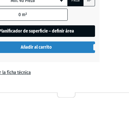
+
Pieza
m²
0
m²
Planificador de superficie – definir área
Añadir al carrito
 la ficha técnica
a