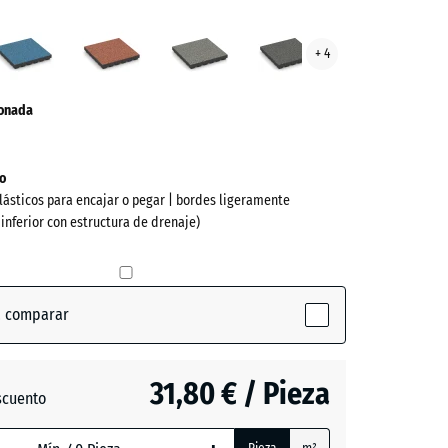
ed
Atlantico
Etna
Granito
Granito
+ 4
s
gris
gris
ve)
oscuro
ionada
o
lásticos para encajar o pegar | bordes ligeramente
 inferior con estructura de drenaje)
a comparar
ctive)
31,80 € / Pieza
scuento
o