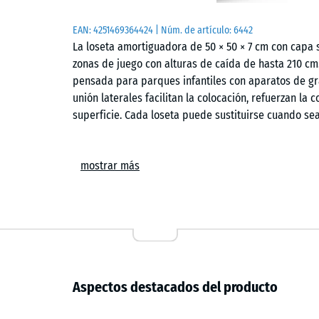
EAN:
4251469364424
| Núm. de artículo:
6442
La loseta amortiguadora de 50 × 50 × 7 cm con capa
zonas de juego con alturas de caída de hasta 210 cm.
pensada para parques infantiles con aparatos de gra
unión laterales facilitan la colocación, refuerzan la 
superficie. Cada loseta puede sustituirse cuando sea
Campos de aplicación
mostrar más
Con 7 cm de espesor, la loseta amortiguadora protege
aparatos de juego de mayor altura, como estructuras
combinados de grandes dimensiones. Sus ámbitos ha
parques recreativos. También se emplea en entornos d
donde se prevé contacto frecuente de la piel con la 
Composición y estructura
Aspectos destacados del producto
La loseta presenta una configuración de dos capas. 