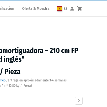
ificación
Oferta & Muestra
ES
amortiguadora – 210 cm FP
 inglés"
 / Pieza
nvío
/
Entrega en aproximadamente
3-4 semanas
a / m²
(
10,80
kg
/ Pieza)