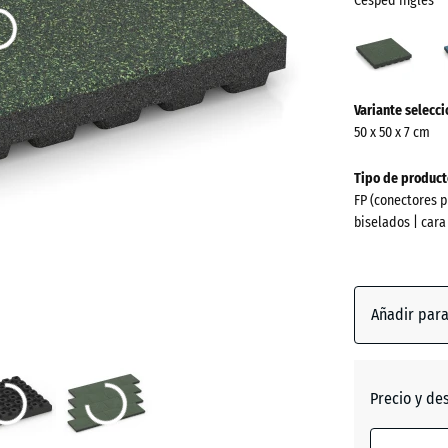
Césped inglés
Césp
inglé
(acti
¿Más
Variante selecc
información
50 x 50 x 7 cm
sobre
los
Tipo de product
colores?
FP (conectores p
biselados | cara
Mostrar
paleta
de
colores
Añadir par
Césped
(a
inglés
Precio y de
Atlantic