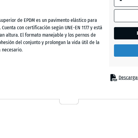
-
 superior de EPDM es un pavimento elástico para
Etna
 Cuenta con certificación según UNE-EN 1177 y está
n altura. El formato manejable y los pernos de
cohesión del conjunto y prolongan la vida útil de la
Granito
 necesario.
gris
Granito
 a los niños frente a lesiones por caída bajo
Descargar
gris
 de trepa, torres de juego, estructuras de red y
oscuro
bituales son escuelas, parques públicos y
e terapia, rehabilitación y geriatría, sobre todo
superficie.
Lavand
Rattan
La capa funcional elástica, formada por granulado