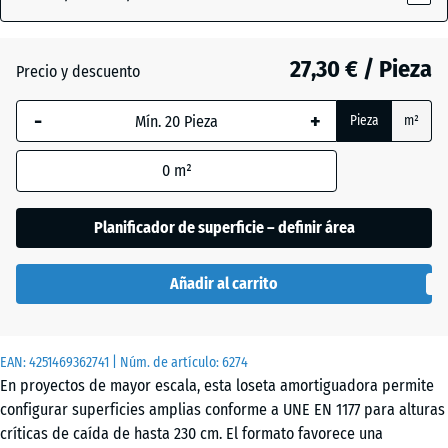
Azul
(active)
cielo
27,30 € / Pieza
Precio y descuento
-
+
Antracita
- 4,30 €
Pieza
m²
0
m²
Beige
+ 0,50 €
arena
Planificador de superficie – definir área
Añadir al carrito
Gris
pizarra
EAN:
4251469362741
| Núm. de artículo:
6274
En proyectos de mayor escala, esta loseta amortiguadora permite
Rojo
- 4,00 €
configurar superficies amplias conforme a UNE EN 1177 para alturas
ladrillo
críticas de caída de hasta 230 cm. El formato favorece una