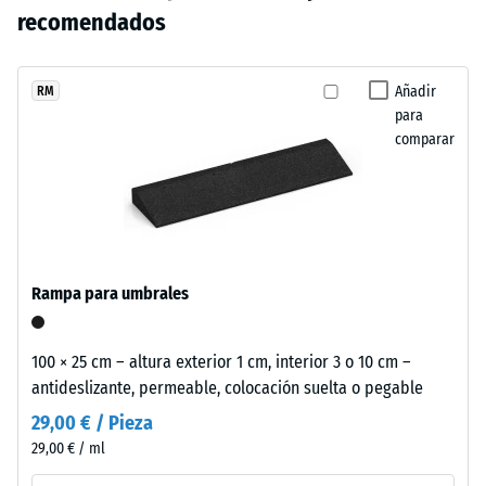
mm de
no
clara
recomendados
abolladura
se
y
residual
ha
luminosa
después de
seleccionado
que
Añadir
RM
24 horas de
ningún
para
transmite
descarga
producto
comparar
ligereza
(BS 7188)
para
visual
Densidad
la
en
aparente
comparación.
zonas
- valor de
de
escala 1 =
juego
hasta 780
Rampa para umbrales
y
kg/m³
espacios
Amortiguación
al
100 × 25 cm – altura exterior 1 cm, interior 3 o 10 cm –
de golpes,
aire
antideslizante, permeable, colocación suelta o pegable
vibraciones y
libre.
ruido de
29,00 € / Pieza
impacto –
29,00 € / ml
Valor de
Material