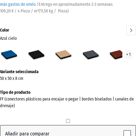
más gastos de envío
/
Entrega en aproximadamente
2-3 semanas
109,20 € / 4 Pieza / m²
(
11,50
kg
/ Pieza)
Color
Azul cielo
Azul
Antracita
Beige
Gris
Rojo
+ 1
cielo
arena
pizarra
ladri
(active)
¿Más
Variante seleccionada
información
50 x 50 x 8 cm
sobre
los
Tipo de producto
colores?
FF (conectores plásticos para encajar o pegar | bordes biselados | canales de
drenaje)
Mostrar
paleta
de
colores
Añadir para comparar