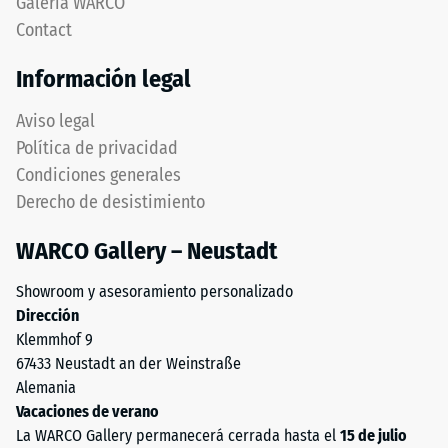
Galería WARCO
Life
Aislamiento
Contact
térmico –
Tyres"
Valor de
y
Información legal
escala 5 =
hace
Conductividad
referencia
Aviso legal
térmica aprox.
al
0,07 W/(m·K)
Política de privacidad
material
Condiciones generales
obtenido
Resistente
Derecho de desistimiento
a las
del
heladas
reciclaje
WARCO Gallery – Neustadt
de
Resistencia
neumáticos
a
Showroom y asesoramiento personalizado
usados.
Dirección
la
La
Klemmhof 9
capa
compresión
67433 Neustadt an der Weinstraße
superior
-
Alemania
está
Vacaciones de verano
Valor
compuesta
La WARCO Gallery permanecerá cerrada hasta el
15 de julio
por