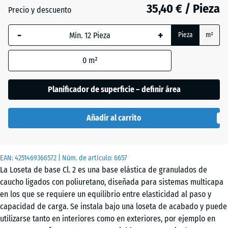
18
35,40 € / Pieza
Precio y descuento
mm
-
+
La dimensión
Pieza
m²
seleccionada,
enmarcada
0
m²
en azul, se
utiliza para
Planificador de superficie – definir área
el cálculo de
necesidades
Añadir al carrito
(salvo que se
indique lo
contrario en
los datos del
EAN:
4251469366572
| Núm. de artículo:
6657
La Loseta de base Cl. 2 es una base elástica de granulados de
producto).
caucho ligados con poliuretano, diseñada para sistemas multicapa
104
en los que se requiere un equilibrio entre elasticidad al paso y
x
capacidad de carga. Se instala bajo una loseta de acabado y puede
104
utilizarse tanto en interiores como en exteriores, por ejemplo en
x