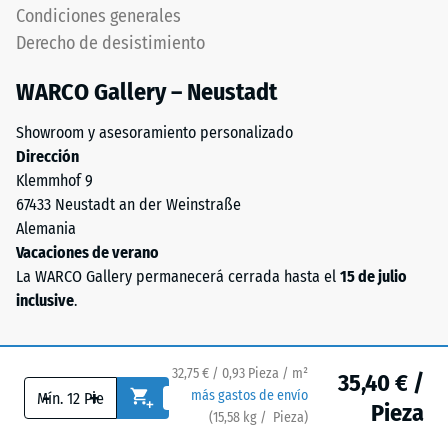
Condiciones generales
con
a
Derecho de desistimiento
aglutinante
la
de
compresión
WARCO Gallery – Neustadt
poliuretano.
La
-
Showroom y asesoramiento personalizado
sigla
Valor
Dirección
ELT
Klemmhof 9
de
corresponde
67433 Neustadt an der Weinstraße
a
escala
Alemania
"End
2
Vacaciones de verano
of
La WARCO Gallery permanecerá cerrada hasta el
15 de julio
=
Life
inclusive
.
Tyres"
aprox.
y
0,75
designa
32,75 € / 0,93 Pieza / m²
mm
35,40 € /
el
-
+
más gastos de envío
material
de
Pieza
(
15,58
kg
/ Pieza)
Pavimentos de confianza.
obtenido
abolladura