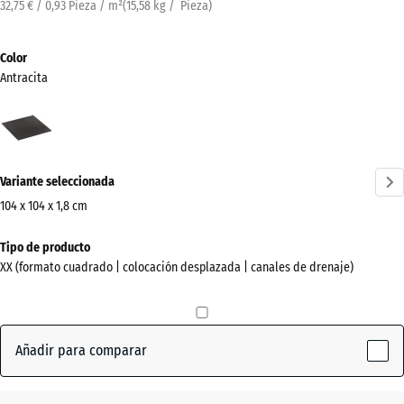
32,75 € / 0,93 Pieza / m²
(
15,58
kg
/ Pieza)
Color
Antracita
Antracita
(active)
Variante seleccionada
104 x 104 x 1,8 cm
Dimensiones
Tipo de producto
para
XX (formato cuadrado | colocación desplazada | canales de drenaje)
el
envío
1040
x
Añadir para comparar
1040
x