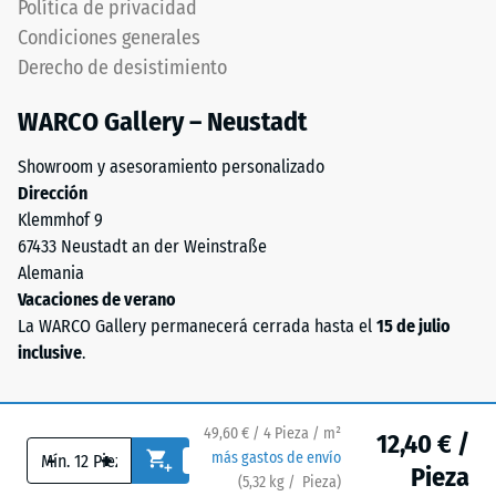
Política de privacidad
Valor de
mezcla
Condiciones generales
escala 3 =
de
Conductividad
Derecho de desistimiento
caucho
térmica aprox.
natural
0,11 W/(m·K)
WARCO Gallery – Neustadt
(NR)
y
Resistente
Showroom y asesoramiento personalizado
a las
caucho
Dirección
heladas
de
Klemmhof 9
butadieno
Resistencia
67433 Neustadt an der Weinstraße
estireno
a
Alemania
(SBR).
Vacaciones de verano
la
El
La WARCO Gallery permanecerá cerrada hasta el
15 de julio
tamaño
compresión
inclusive
.
de
-
grano
Valor
de
49,60 € / 4 Pieza / m²
12,40 € /
0,8
de
-
+
más gastos de envío
a
Pieza
escala
(
5,32
kg
/ Pieza)
Pavimentos de confianza.