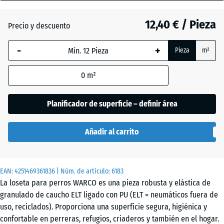
(active)
tomate
30
mm
12,40 € / Pieza
Precio y descuento
La dimensión
Antracita
-
+
Pieza
m²
seleccionada,
enmarcada
0
m²
en azul, se
Gris
+ 0,40 €
utiliza para
grafito
el cálculo de
Planificador de superficie – definir área
necesidades
(salvo que se
Verde
Añadir al carrito
indique lo
+ 0,40 €
tilo
contrario en
los datos del
EAN:
producto).
4251469361836
| Núm. de artículo:
6183
La loseta para perros WARCO es una pieza robusta y elástica de
50
granulado de caucho ELT ligado con PU (ELT = neumáticos fuera de
x
uso, reciclados). Proporciona una superficie segura, higiénica y
50
confortable en perreras, refugios, criaderos y también en el hogar.