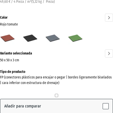
49,60 € / 4 Pieza / m²
(
5,32
kg
/ Pieza)
Color
Rojo tomate
Rojo
Antracita
Gris
Verde
tomate
grafito
tilo
(active)
¿Más
Variante seleccionada
información
sobre
50 x 50 x 3 cm
los
Dimensiones
Tipo de producto
colores?
para
FP (conectores plásticos para encajar o pegar | bordes ligeramente biselados
el
Mostrar
| cara inferior con estructura de drenaje)
envío
paleta
500
de
x
colores
500
Añadir para comparar
Rojo
x