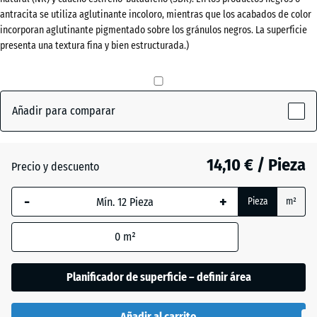
(active)
Antracita
antracita se utiliza aglutinante incoloro, mientras que los acabados de color
x
incorporan aglutinante pigmentado sobre los gránulos negros. La superficie
30
presenta una textura fina y bien estructurada.)
mm
Gris
+ 0,50 €
La dimensión
pizarra
seleccionada,
Añadir para comparar
enmarcada
en azul, se
Rojo
+ 0,50 €
utiliza para
ladrillo
14,10 € / Pieza
el cálculo de
Precio y descuento
necesidades
(salvo que se
-
+
Pieza
m²
Verde
indique lo
+ 1,10 €
hierba
contrario en
0
m²
los datos del
producto).
Planificador de superficie – definir área
50
x
Añadir al carrito