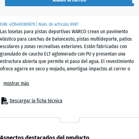
50
x 3
cm
EAN:
4251469369870
| Núm. de artículo:
6987
|
Las losetas para pistas deportivas WARCO crean un pavimento
0,25
elástico para canchas de baloncesto, pistas multideporte, patios
m²
escolares y zonas recreativas exteriores. Están fabricadas con
granulado de caucho ELT aglomerado con PU y presentan una
estructura abierta que permite el paso del agua. El revestimiento
50
ofrece agarre en seco y mojado, amortigua impactos al correr o
x
saltar y mantiene un bote controlado del balón en deportes como
50
mostrar más
baloncesto o fútbol. Además, el caucho contribuye a reducir
x 4
+ 5,30 €
vibraciones y ruido de pisadas en áreas próximas a viviendas o
cm
edificios escolares.
Descargar la ficha técnica
|
Unión tipo puzzle
0,25
Cada loseta incorpora una unión tipo puzzle integrada en los cuatro
m²
lados. Las piezas encajan sin adhesivos ni tornillos y forman una
superficie continua y estable. El sistema facilita una colocación
rápida y permite desmontar o sustituir elementos individuales
Aspectos destacados del producto