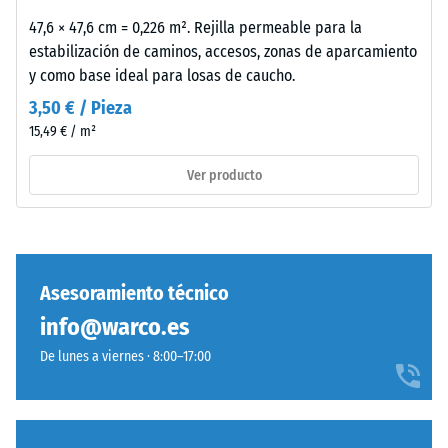
de
47,6 × 47,6 cm = 0,226 m². Rejilla permeable para la
Amortiguación
inspiración
estabilización de caminos, accesos, zonas de aparcamiento
de golpes,
industrial.
y como base ideal para losas de caucho.
vibraciones y
ruido de
3,50 € / Pieza
impacto –
Material
15,49 € / m²
Valor de
–
escala 2 =
Componentes
Ver producto
amortiguación
y
confortable
estructura
Clase de
resistencia al
deslizamiento
Asesoramiento técnico
Este
DS (EN 14041) -
info@warco.es
producto
Valor de
presenta
escala 2 =
De lunes a viernes · 8:00–17:00
una
Coeficiente de
fricción aprox.
estructura
0,38
de