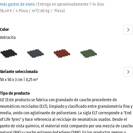
más gastos de envío
/
Entrega en aproximadamente
7-14 días
56,40 € / 4 Pieza / m²
(
7,00
kg
/ Pieza)
Color
Antracita
Antracita
Gris
Rojo
Verde
(active)
pizarra
ladrillo
hierba
¿Más
Variante seleccionada
información
sobre
50 x 50 x 3 cm | 0,25 m²
los
Dimensiones
Tipo de producto
colores?
para
UZ (Este producto se fabrica con granulado de caucho procedente de
el
Mostrar
neumáticos reciclados (ELT), limpiado y clasificado entre granulometría fina y
envío
paleta
media, unido con aglutinante de poliuretano. La sigla ELT corresponde a "End
540
of Life Tyres" y hace referencia al reciclaje de neumáticos usados. Desde el
de
x
punto de vista químico, el material está compuesto por una mezcla de caucho
colores
540
natural (NR) y caucho estireno-butadieno (SBR). En los productos negros o