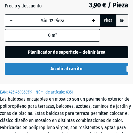
3,90 € / Pieza
Precio y descuento
Gris
-
+
Pieza
m²
plata
0
m²
Pizarra
Planificador de superficie – definir área
Añadir al carrito
EAN:
4251469363519
| Núm. de artículo:
6351
Las baldosas encajables en mosaico son un pavimento exterior de
polipropileno para terrazas, balcones, azoteas, caminos de jardín y
zonas de piscina. Estas baldosas para terraza permiten colocar el
clásico diseño en mosaico en distintas combinaciones de color.
Fabricadas en polipropileno virgen, son resistentes y aptas para