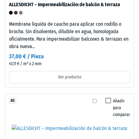
solidez
ALLESDICHT – Impermeabilización de balcón & terraza
de
de
prueba
la
con
Membrana líquida de caucho para aplicar con rodillo o
unión
una
brocha. Sin disolventes, diluible en agua, homologada
durante
superficie
oficialmente. Para impermeabilizar balcones & terrazas en
uso
de
obra nueva...
continuado.
100
37,00 € / Pieza
mm²
41,11 € / m² x 2 mm
(equivalente
Estructura
a
de
Ver producto
1
la
cm²)
cara
se
inferior
Añadir
AD
presiona
para
contra
comparar
una
muestra
de