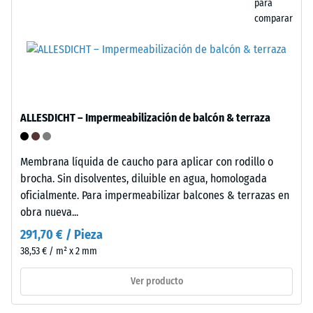
material
para
no
escala
comparar
contiene
5
plastificantes
=
y
es
aprox.
resistente
0
ALLESDICHT – Impermeabilización de balcón & terraza
frente
mm
a
numerosos
de
Membrana líquida de caucho para aplicar con rodillo o
ácidos
abolladura
brocha. Sin disolventes, diluible en agua, homologada
diluidos,
oficialmente. Para impermeabilizar balcones & terrazas en
residual
bases,
obra nueva...
soluciones
después
291,70 € / Pieza
salinas
de
38,53 € / m² x 2 mm
y
24
orina.
Ver producto
La
horas
superficie
de