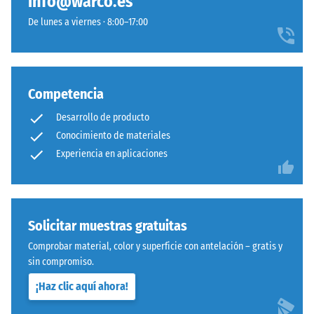
info@warco.es
de
elevan
De lunes a viernes · 8:00–17:00
aplicar
ligeramente
la
la
carga
loseta
y
del
posteriormente
Competencia
soporte
a
y
Desarrollo de producto
intervalos
crean
Conocimiento de materiales
regulares
una
Experiencia en aplicaciones
durante
cavidad
un
para
período
el
de
paso
Solicitar muestras gratuitas
24
del
horas
Comprobar material, color y superficie con antelación – gratis y
agua
para
sin compromiso.
y
evaluar
la
¡Haz clic aquí ahora!
la
ventilación.
deformación