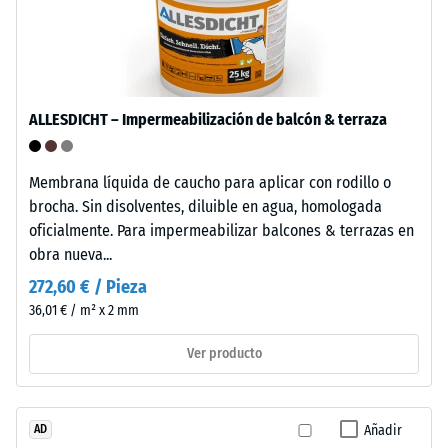
Permeabilidad
a
al agua (EN
la
12616) – Valor 5
familia
= Infiltración
de
aprox. 1000
las
mm/h (1000
ALLESDICHT – Impermeabilización de balcón & terraza
poliolefinas.
l/h/m²)
Para
Resistente
Membrana líquida de caucho para aplicar con rodillo o
la
a las
brocha. Sin disolventes, diluible en agua, homologada
fabricación
heladas
oficialmente. Para impermeabilizar balcones & terrazas en
de
Resistencia
obra nueva...
las
losetas
a
272,60 € / Pieza
encajables
36,01 € / m² x 2 mm
la
se
compresión
utiliza
Ver producto
polipropileno
-
puro.
Valor
El
Añadir
AD
de