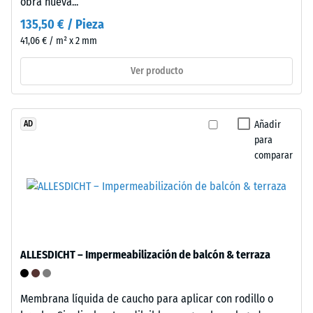
obra nueva...
moldeados
una
en
135,50 € / Pieza
mayor
dos
41,06 € / m² x 2 mm
indica
lados
una
Ver producto
opuestos
menor
acoplan
resistencia
en
a
receptáculos
Añadir
AD
cargas
de
para
puntuales.
comparar
piezas
Estas
adyacentes,
cargas
creando
pueden
encaje
generarse,
reversible
por
sin
ejemplo,
ALLESDICHT – Impermeabilización de balcón & terraza
herramientas.
por
El
los
montaje
zapatos
Membrana líquida de caucho para aplicar con rodillo o
es