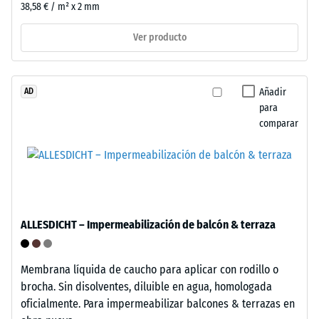
través
le
38,58 € / m² x 2 mm
de
aplica
los
Ver producto
una
sistemas
fuerza
habituales
determinada.
de
Una
Añadir
AD
recogida.
para
profundidad
comparar
de
indentación
Instalación
reducida
–
indica
Procesado
una
–
alta
Montaje
ALLESDICHT – Impermeabilización de balcón & terraza
resistencia
a
la
Membrana líquida de caucho para aplicar con rodillo o
compresión,
brocha. Sin disolventes, diluible en agua, homologada
mientras
oficialmente. Para impermeabilizar balcones & terrazas en
Elementos
que