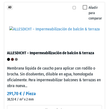
cerrada
descarga
Añadir
AD
e
para
hidrófuga
(BS
comparar
apenas
7188)
absorbe
suciedad
y
es
/ 5
fácil
ALLESDICHT – Impermeabilización de balcón & terraza
de
limpiar.
El
Membrana líquida de caucho para aplicar con rodillo o
polipropileno
brocha. Sin disolventes, diluible en agua, homologada
La
está
oficialmente. Para impermeabilizar balcones & terrazas en
resistencia
estabilizado
obra nueva...
a
frente
la
291,70 € / Pieza
a
compresión
38,53 € / m² x 2 mm
los
de
rayos