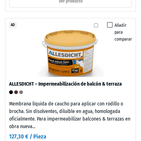
un
Ver producto
UV
material
y
describe
es
su
Añadir
AD
apto
capacidad
para
para
para
comparar
un
resistir
uso
cargas
prolongado
localizadas.
en
Indica
exteriores.
en
Tras
qué
ALLESDICHT – Impermeabilización de balcón & terraza
su
medida
uso,
el
Membrana líquida de caucho para aplicar con rodillo o
las
material
brocha. Sin disolventes, diluible en agua, homologada
losetas
se
oficialmente. Para impermeabilizar balcones & terrazas en
pueden
deforma
obra nueva...
reciclarse
cuando
a
127,30 € / Pieza
se