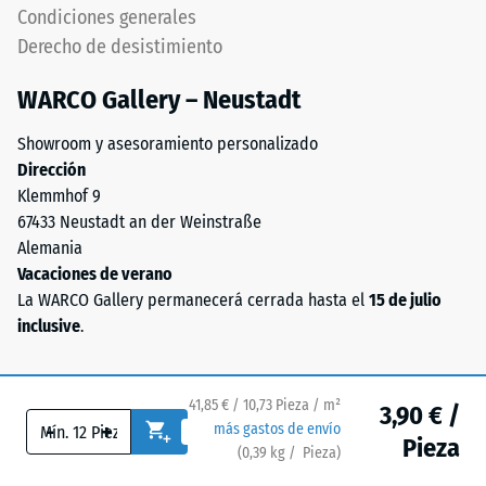
grietas,
la
Condiciones generales
fisuras
capa
Derecho de desistimiento
ni
portante
agujeros.
debe
WARCO Gallery – Neustadt
Este
ser
requisito
Showroom y asesoramiento personalizado
permeable
se
Dirección
al
cumple
Klemmhof 9
agua.
en
67433 Neustadt an der Weinstraße
Consultar
todos
Alemania
las
los
Vacaciones de verano
instrucciones
valores
La WARCO Gallery permanecerá cerrada hasta el
15 de julio
de
de
inclusive
.
montaje.
la
escala.
Los
41,85 € / 10,73 Pieza / m²
3,90 € /
resultados
-
+
más gastos de envío
Pieza
del
(
0,39
kg
/ Pieza)
Pavimentos de confianza.
ensayo