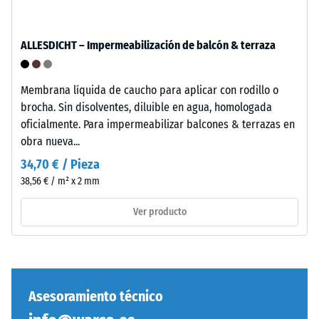
material
con
La
una
cara
ALLESDICHT – Impermeabilización de balcón & terraza
fuerza
inferior
de
consiste
1000
Membrana líquida de caucho para aplicar con rodillo o
en
N
brocha. Sin disolventes, diluible en agua, homologada
una
(aproximadamente
oficialmente. Para impermeabilizar balcones & terrazas en
estructura
105
obra nueva...
de
kg).
34,70 € / Pieza
rejilla
La
con
38,56 € / m² x 2 mm
profundidad
pies
de
Ver producto
de
indentación
apoyo
resultante
integrados
se
de
mide
PP.
inmediatamente
Asesoramiento técnico
Los
después
pies