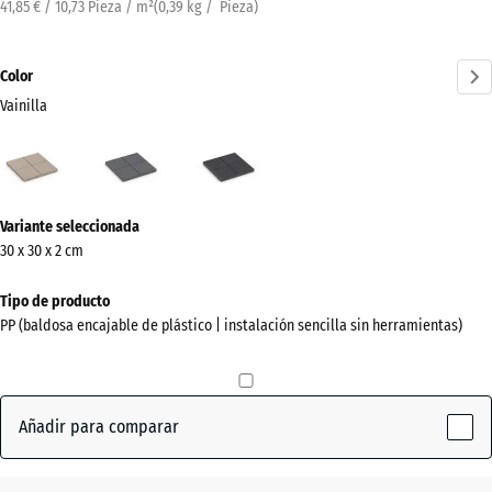
41,85 € / 10,73 Pieza / m²
(
0,39
kg
/ Pieza)
Color
Vainilla
Vainilla
Gris
Pizarra
(active)
plata
¿Más
Variante seleccionada
información
30 x 30 x 2 cm
sobre
los
Tipo de producto
colores?
PP (baldosa encajable de plástico | instalación sencilla sin herramientas)
Mostrar
paleta
de
Añadir para comparar
colores
(active)
Vainilla