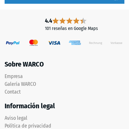
La
permanente.
loseta
También
es
se
4.4
apta
verifica
101 reseñas en Google Maps
para
que
capas
el
portantes
material
ligadas
alrededor
y
del
Sobre WARCO
no
punto
ligadas,
de
Empresa
así
aplicación
Galería WARCO
como
de
para
Contact
la
impermeabilizaciones
carga
Información legal
de
permanezca
cubierta.
intacto,
Aviso legal
En
sin
Política de privacidad
exteriores