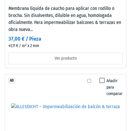
resistencia
vida.
Membrana líquida de caucho para aplicar con rodillo o
a
Particularmente
brocha. Sin disolventes, diluible en agua, homologada
la
ventajoso
oficialmente. Para impermeabilizar balcones & terrazas en
compresión
para
obra nueva...
se
montajes
determina
37,00 € / Pieza
provisionales
mediante
41,11 € / m² x 2 mm
donde
el
flexibilidad
Ver producto
método
y
de
reversibilidad
ensayo
son
especificado
Añadir
AD
ventajas
en
para
clave.
comparar
la
Combina
norma
simplicidad
BS
constructiva
7188:1998.
sin
Un
comprometer
cuerpo