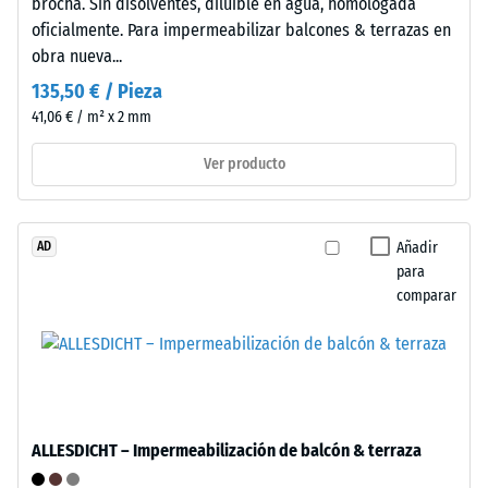
de
brocha. Sin disolventes, diluible en agua, homologada
rápido
tacón
oficialmente. Para impermeabilizar balcones & terrazas en
y
alto,
obra nueva...
eficiente,
las
135,50 € / Pieza
permitiendo
patas
41,06 € / m² x 2 mm
desmontaje
de
completo
los
Ver producto
sin
muebles,
daño
las
alguno.
macetas
Añadir
AD
La
con
para
estabilidad
ruedas
comparar
de
o
servicio
las
se
bases
mantiene
de
durante
distintos
todo
dispositivos.
ALLESDICHT – Impermeabilización de balcón & terraza
ciclo
La
de