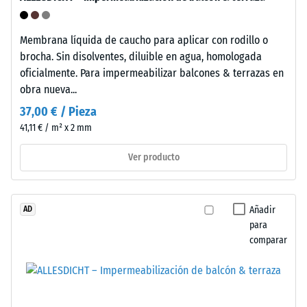
ciclo
La
de
resistencia
vida.
Membrana líquida de caucho para aplicar con rodillo o
a
Particularmente
brocha. Sin disolventes, diluible en agua, homologada
la
ventajoso
oficialmente. Para impermeabilizar balcones & terrazas en
compresión
para
obra nueva...
se
montajes
determina
37,00 € / Pieza
provisionales
mediante
41,11 € / m² x 2 mm
donde
el
flexibilidad
Ver producto
método
y
de
reversibilidad
ensayo
son
especificado
Añadir
AD
ventajas
en
para
clave.
comparar
la
Combina
norma
simplicidad
BS
constructiva
7188:1998.
sin
Un