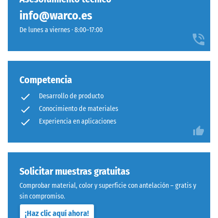
Los
después
info@warco.es
pies
de
elevan
De lunes a viernes · 8:00–17:00
aplicar
ligeramente
la
la
carga
loseta
y
del
posteriormente
Competencia
soporte
a
y
Desarrollo de producto
intervalos
crean
Conocimiento de materiales
regulares
una
Experiencia en aplicaciones
durante
cavidad
un
para
período
el
de
paso
Solicitar muestras gratuitas
24
del
horas
Comprobar material, color y superficie con antelación – gratis y
agua
para
sin compromiso.
y
evaluar
la
¡Haz clic aquí ahora!
la