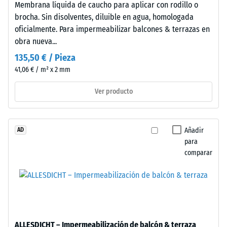
zapatos
Membrana líquida de caucho para aplicar con rodillo o
es
de
brocha. Sin disolventes, diluible en agua, homologada
rápido
tacón
oficialmente. Para impermeabilizar balcones & terrazas en
y
alto,
obra nueva...
eficiente,
las
135,50 € / Pieza
permitiendo
patas
41,06 € / m² x 2 mm
desmontaje
de
completo
los
Ver producto
sin
muebles,
daño
las
alguno.
macetas
Añadir
AD
La
con
para
estabilidad
ruedas
comparar
de
o
servicio
las
se
bases
mantiene
de
durante
distintos
todo
dispositivos.
ALLESDICHT – Impermeabilización de balcón & terraza