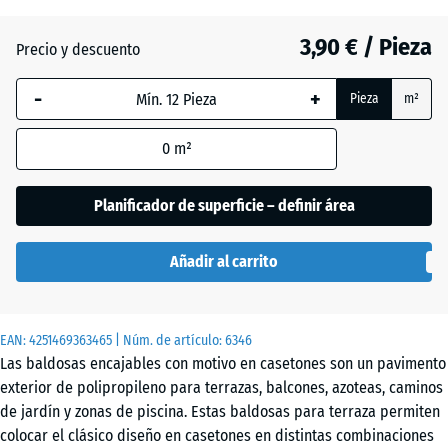
(active)
Pizarra
3,90 € / Pieza
Precio y descuento
Gris
-
+
Pieza
m²
plata
0
m²
Vainilla
Planificador de superficie – definir área
Añadir al carrito
EAN:
4251469363465
| Núm. de artículo:
6346
Las baldosas encajables con motivo en casetones son un pavimento
exterior de polipropileno para terrazas, balcones, azoteas, caminos
de jardín y zonas de piscina. Estas baldosas para terraza permiten
colocar el clásico diseño en casetones en distintas combinaciones