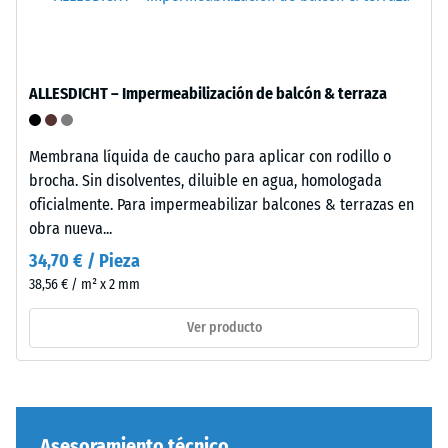
de
material
con
La
una
cara
ALLESDICHT – Impermeabilización de balcón & terraza
fuerza
inferior
de
consiste
1000
Membrana líquida de caucho para aplicar con rodillo o
en
N
brocha. Sin disolventes, diluible en agua, homologada
una
(aproximadamente
oficialmente. Para impermeabilizar balcones & terrazas en
estructura
105
obra nueva...
de
kg).
34,70 € / Pieza
rejilla
La
con
38,56 € / m² x 2 mm
profundidad
pies
de
Ver producto
de
indentación
apoyo
resultante
integrados
se
de
mide
PP.
inmediatamente
Asesoramiento técnico