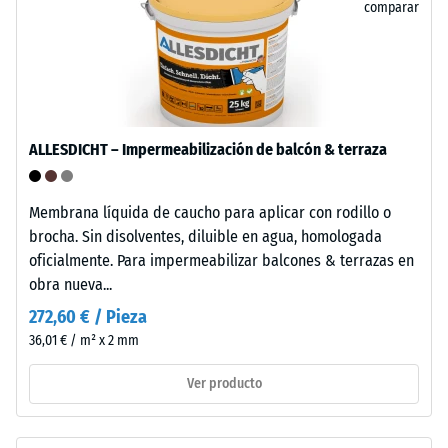
(BS 7188)
comparar
un
Permeabilidad
termoplástico
al agua (EN
semicristalino
12616) – Valor 5
perteneciente
= Infiltración
a
aprox. 1000
la
mm/h (1000
ALLESDICHT – Impermeabilización de balcón & terraza
familia
l/h/m²)
de
Resistente
Membrana líquida de caucho para aplicar con rodillo o
las
a las
brocha. Sin disolventes, diluible en agua, homologada
poliolefinas.
heladas
oficialmente. Para impermeabilizar balcones & terrazas en
Para
Resistencia
obra nueva...
la
fabricación
a
272,60 € / Pieza
de
36,01 € / m² x 2 mm
la
las
compresión
losetas
Ver producto
encajables
-
se
Valor