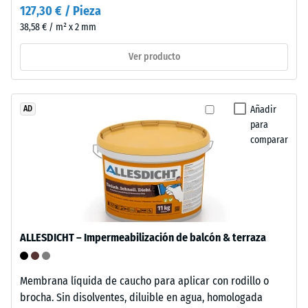
losetas
127,30 € / Pieza
se
pueden
le
38,58 € / m² x 2 mm
reciclarse
aplica
a
Ver producto
una
través
fuerza
de
determinada.
los
Una
Añadir
AD
sistemas
para
profundidad
habituales
comparar
de
de
indentación
recogida.
reducida
indica
una
Instalación
alta
–
ALLESDICHT – Impermeabilización de balcón & terraza
resistencia
Procesado
a
–
la
Montaje
Membrana líquida de caucho para aplicar con rodillo o
compresión,
brocha. Sin disolventes, diluible en agua, homologada
mientras