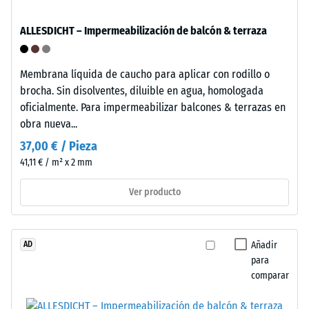
comprometer
cuerpo
solidez
ALLESDICHT – Impermeabilización de balcón & terraza
de
de
prueba
la
con
Membrana líquida de caucho para aplicar con rodillo o
unión
una
brocha. Sin disolventes, diluible en agua, homologada
durante
superficie
oficialmente. Para impermeabilizar balcones & terrazas en
uso
de
obra nueva...
continuado.
100
37,00 € / Pieza
mm²
41,11 € / m² x 2 mm
(equivalente
Estructura
a
de
Ver producto
1
la
cm²)
cara
se
inferior
Añadir
AD
presiona
para
contra
comparar
una
muestra