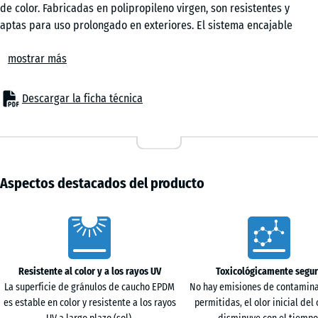
de color. Fabricadas en polipropileno virgen, son resistentes y
aptas para uso prolongado en exteriores. El sistema encajable
integrado forma una superficie estable y continua, sin fijaciones
mostrar más
permanentes ni perfiles adicionales.
Confort
La superficie es adecuada para entornos familiares donde juegan
Descargar la ficha técnica
niños o descansan mascotas. El agua de lluvia se evacua a través
de la estructura abierta, facilitando un secado rápido. La parte
inferior ventilada limita la acumulación de calor en verano.
Estructura
Las baldosas de plástico se fabrican en polipropileno virgen con
Aspectos destacados del producto
propiedades mecánicas definidas. No se utilizan mezclas recicladas
de origen desconocido. El material es resistente a los rayos UV y
Characteristics
estable en un rango de temperatura de −25 °C a +60 °C. La base
incorpora numerosos apoyos distribuidos de forma densa con
amplias superficies de contacto, que reparten las cargas de
Resistente al color y a los rayos UV
Toxicológicamente segu
manera uniforme sobre el soporte y permiten el libre drenaje del
La superficie de gránulos de caucho EPDM
No hay emisiones de contamina
agua.
es estable en color y resistente a los rayos
permitidas, el olor inicial del
Instalación