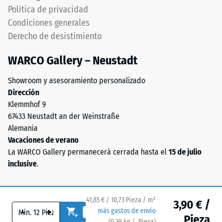
sin
Política de privacidad
exteriores
grietas,
la
Condiciones generales
fisuras
capa
Derecho de desistimiento
ni
portante
agujeros.
debe
WARCO Gallery – Neustadt
Este
ser
requisito
Showroom y asesoramiento personalizado
permeable
se
Dirección
al
cumple
Klemmhof 9
agua.
en
67433 Neustadt an der Weinstraße
Consultar
todos
Alemania
las
los
Vacaciones de verano
instrucciones
valores
La WARCO Gallery permanecerá cerrada hasta el
15 de julio
de
de
inclusive
.
montaje.
la
escala.
Los
41,85 € / 10,73 Pieza / m²
3,90 € /
resultados
-
+
más gastos de envío
Pieza
del
(
0,39
kg
/ Pieza)