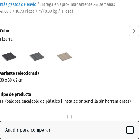
más gastos de envío
/
Entrega en aproximadamente
2-3 semanas
41,85 € / 10,73 Pieza / m²
(
0,39
kg
/ Pieza)
Color
Pizarra
Pizarra
Gris
Vainilla
(active)
plata
¿Más
Variante seleccionada
información
30 x 30 x 2 cm
sobre
los
Tipo de producto
colores?
PP (baldosa encajable de plástico | instalación sencilla sin herramientas)
Mostrar
paleta
de
Añadir para comparar
colores