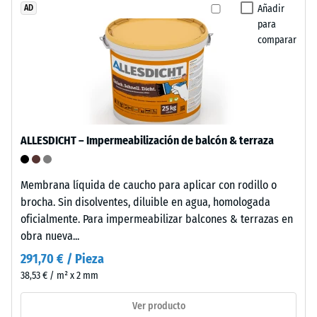
utiliza
Añadir
AD
de
polipropileno
para
puro.
escala
comparar
El
5
material
=
no
contiene
aprox.
plastificantes
0
ALLESDICHT – Impermeabilización de balcón & terraza
y
mm
es
resistente
de
Membrana líquida de caucho para aplicar con rodillo o
frente
abolladura
brocha. Sin disolventes, diluible en agua, homologada
a
oficialmente. Para impermeabilizar balcones & terrazas en
residual
numerosos
obra nueva...
ácidos
después
291,70 € / Pieza
diluidos,
de
38,53 € / m² x 2 mm
bases,
24
soluciones
Ver producto
salinas
horas