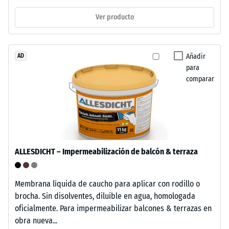
de
frente
un
Ver producto
a
material
los
describe
rayos
su
Añadir
AD
UV
capacidad
para
y
para
comparar
es
resistir
apto
cargas
para
localizadas.
un
Indica
uso
en
prolongado
qué
ALLESDICHT – Impermeabilización de balcón & terraza
en
medida
exteriores.
el
Membrana líquida de caucho para aplicar con rodillo o
Tras
material
brocha. Sin disolventes, diluible en agua, homologada
su
se
oficialmente. Para impermeabilizar balcones & terrazas en
uso,
deforma
obra nueva...
las
cuando