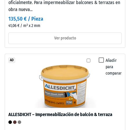
oficialmente. Para impermeabilizar balcones & terrazas en
Elementos
que
obra nueva...
moldeados
una
en
135,50 € / Pieza
mayor
dos
41,06 € / m² x 2 mm
indica
lados
una
Ver producto
opuestos
menor
acoplan
resistencia
en
a
receptáculos
Añadir
AD
cargas
de
para
puntuales.
comparar
piezas
Estas
adyacentes,
cargas
creando
pueden
encaje
generarse,
reversible
por
sin
ejemplo,
ALLESDICHT – Impermeabilización de balcón & terraza
herramientas.
por
El
los
montaje