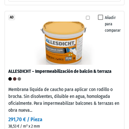
y
de
orina.
descarga
Añadir
AD
La
para
superficie
(BS
comparar
cerrada
7188)
e
hidrófuga
apenas
absorbe
/ 5
suciedad
ALLESDICHT – Impermeabilización de balcón & terraza
y
es
fácil
Membrana líquida de caucho para aplicar con rodillo o
de
brocha. Sin disolventes, diluible en agua, homologada
La
limpiar.
oficialmente. Para impermeabilizar balcones & terrazas en
resistencia
El
obra nueva...
a
polipropileno
la
291,70 € / Pieza
está
compresión
38,53 € / m² x 2 mm
estabilizado