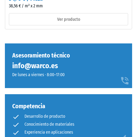
espesor,
total,
38,56 € / m² x 2 mm
se
incluyendo
fabrica
Ver producto
todos
con
los
granulado
poros,
de
cavidades
caucho
e
de
Asesoramiento técnico
inclusiones
etileno-
de
info@warco.es
propileno-
aire.
dieno
De lunes a viernes · 8:00–17:00
En
(EPDM)
los
de
productos
nueva
de
fabricación,
Competencia
WARCO,
teñido
este
Desarrollo de producto
en
valor
Conocimiento de materiales
masa
suele
Experiencia en aplicaciones
y