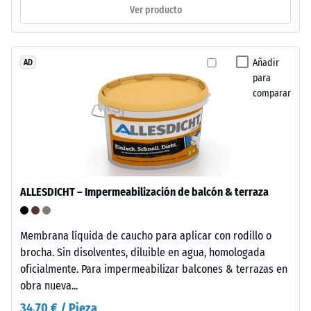
/ 5
Ver producto
Este
producto
tiene
Añadir
AD
La
para
una
densidad
comparar
estructura
aparente
de
de
dos
un
capas.
material
La
describe
capa
la
ALLESDICHT – Impermeabilización de balcón & terraza
de
relación
desgaste,
entre
de
Membrana líquida de caucho para aplicar con rodillo o
su
aproximadamente
brocha. Sin disolventes, diluible en agua, homologada
masa
3,3
oficialmente. Para impermeabilizar balcones & terrazas en
y
mm
obra nueva...
su
de
volumen
34,70 € / Pieza