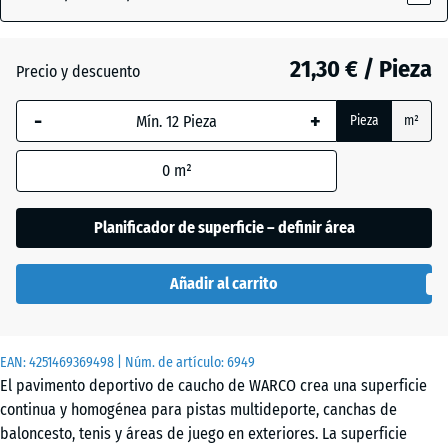
Granito
gris
21,30 € / Pieza
(active)
oscuro
Precio y descuento
-
+
Pieza
m²
Atlantico
0
m²
Césped
Planificador de superficie – definir área
inglés
Añadir al carrito
Etna
EAN:
4251469369498
| Núm. de artículo:
6949
El pavimento deportivo de caucho de WARCO crea una superficie
Granito
continua y homogénea para pistas multideporte, canchas de
gris
baloncesto, tenis y áreas de juego en exteriores. La superficie