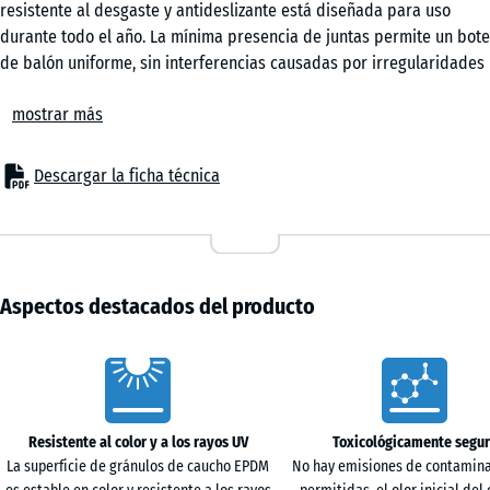
resistente al desgaste y antideslizante está diseñada para uso
durante todo el año. La mínima presencia de juntas permite un bote
Lavanda
de balón uniforme, sin interferencias causadas por irregularidades
o discontinuidades. El comportamiento mecánico del material
mostrar más
favorece movimientos controlados en saltos y cambios de dirección,
Rattan
aportando seguridad en el juego. Es adecuado para instalaciones
en centros educativos, espacios públicos y zonas deportivas
Descargar la ficha técnica
privadas.
Terracota
Colocación sencilla
Las baldosas se instalan en sistema flotante sobre una base
nivelada y estable, sin fijación adicional. La unión tipo puzzle encaja
Travertino
con precisión y mantiene las piezas firmemente unidas, formando
Aspectos destacados del producto
una junta capilar casi invisible en la superficie. Las piezas pueden
cortarse con herramientas habituales. En caso necesario, los
Characteristics
elementos individuales pueden retirarse, sustituirse o ampliarse
sin afectar al conjunto.
Superficie de juego y comportamiento del balón
Resistente al color y a los rayos UV
Toxicológicamente segu
La estructura de la superficie proporciona agarre en
La superficie de gránulos de caucho EPDM
No hay emisiones de contamina
desplazamientos rápidos y frenadas. El comportamiento del