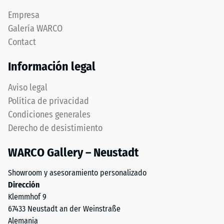
escala
base
Empresa
de
está
Galería WARCO
1
formada
a
Contact
por
5,
granulado
Información legal
donde
de
cada
caucho
Aviso legal
valor
procedente
Política de privacidad
de
de
la
Condiciones generales
neumáticos
escala
Derecho de desistimiento
reciclados
corresponde
(ELT),
a
WARCO Gallery – Neustadt
limpiado
un
y
rango
Showroom y asesoramiento personalizado
clasificado
de
Dirección
en
densidad
Klemmhof 9
granulometría
específico.
67433 Neustadt an der Weinstraße
media,
Por
Alemania