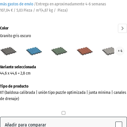
más gastos de envío
/
Entrega en aproximadamente
4-6 semanas
107,04 € / 5,03 Pieza / m²
(
4,87
kg
/ Pieza)
Color
Granito gris oscuro
Granito
Atlantico
Césped
Etna
Gran
+ 4
gris
inglés
gris
oscuro
¿Más
(active)
Variante seleccionada
información
44,6 x 44,6 × 2,8 cm
sobre
los
Tipo de producto
colores?
XT (baldosa calibrada | unión tipo puzzle optimizada | junta mínima | canales
de drenaje)
Mostrar
paleta
de
colores
Añadir para comparar