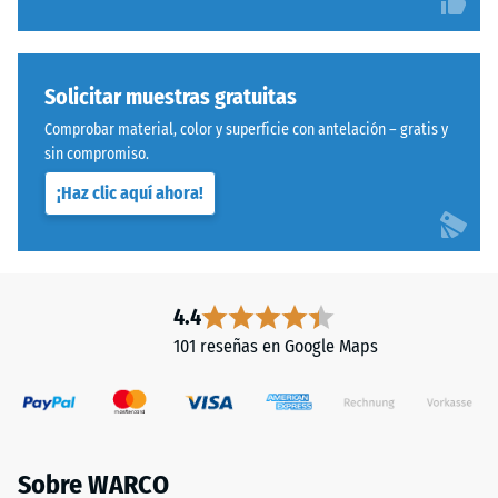
estar
unido
entre
con
600
poliuretano
y
estabilizado
Solicitar muestras gratuitas
1250
frente
Comprobar material, color y superficie con antelación – gratis y
kg/m³.
a
sin compromiso.
Para
los
representar
¡Haz clic aquí ahora!
rayos
claramente
UV.
la
La
densidad
superficie
aparente
presenta
4.4
de
una
101 reseñas en Google Maps
un
estructura
producto
de
específico,
poros
WARCO
abiertos.
utiliza
La
Sobre WARCO
una
capa