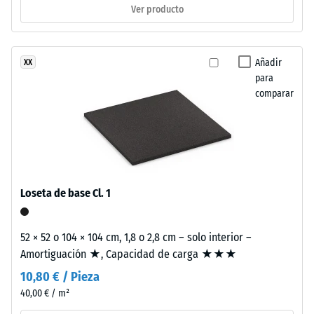
Ver producto
la
-
coloración
valor
mantiene
de
su
Añadir
XX
estabilidad
para
escala
comparar
frente
2
al
=
desgaste
y
de
la
780
radiación
a
Loseta de base Cl. 1
solar.
840
kg/m³
52 × 52 o 104 × 104 cm, 1,8 o 2,8 cm – solo interior –
Material
Amortiguación ★, Capacidad de carga ★★★
–
Componentes
10,80 € / Pieza
y
40,00 € / m²
estructura