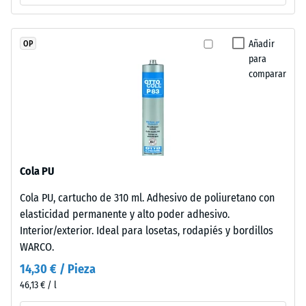
oscura.
Valor de
Como
escala 4 =
el
ángulo medio
Añadir
OP
EPDM
de aceptación
para
aprox. 16°,
es
comparar
grupo R10
naturalmente
resistente
Aislamiento
a
térmico –
los
Valor de
rayos
escala 3 =
UV
Conductividad
Cola PU
térmica aprox.
y
Cola PU, cartucho de 310 ml. Adhesivo de poliuretano con
0,11 W/(m·K)
los
elasticidad permanente y alto poder adhesivo.
pigmentos
Resistente
Interior/exterior. Ideal para losetas, rodapiés y bordillos
están
a las
WARCO.
integrados
heladas
en
14,30 € / Pieza
Densidad
el
46,13 € / l
aparente
granulado,