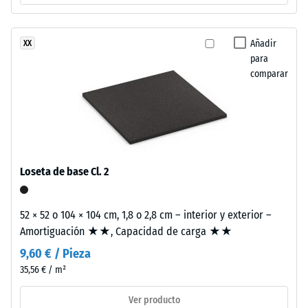
a la
estabilizado
abrasión –
frente
Resistencia
Añadir
XX
a
al desgaste
para
los
abrasivo –
comparar
rayos
Valor de la
UV.
escala 2 =
La
«bueno»
mezcla
(BS 7188)
genera
Permeabilidad
un
Loseta de base Cl. 2
al agua (EN
aspecto
12616) – Valor 4
matizado
= Infiltración
que
52 × 52 o 104 × 104 cm, 1,8 o 2,8 cm – interior y exterior –
aprox. 600
recuerda
Amortiguación ★★, Capacidad de carga ★★
mm/h (600
a
l/h/m²)
9,60 € / Pieza
la
35,56 € / m²
Resistencia al
piedra
deslizamiento
natural
Ver producto
(EN 16165) –