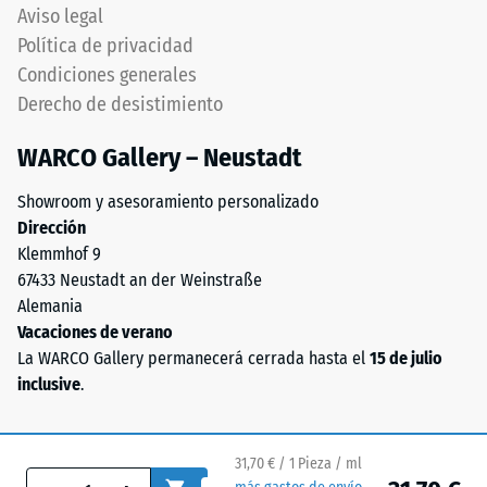
abolladura
Aviso legal
uso.
residual
Política de privacidad
Desde
después
Condiciones generales
el
Derecho de desistimiento
punto
de
de
24
WARCO Gallery – Neustadt
vista
horas
químico,
Showroom y asesoramiento personalizado
se
de
Dirección
trata
descarga
Klemmhof 9
de
(BS
67433 Neustadt an der Weinstraße
una
Alemania
mezcla
7188)
Vacaciones de verano
de
La WARCO Gallery permanecerá cerrada hasta el
15 de julio
caucho
inclusive
.
natural
(NR)
/ 5
y
31,70 € / 1 Pieza / ml
caucho