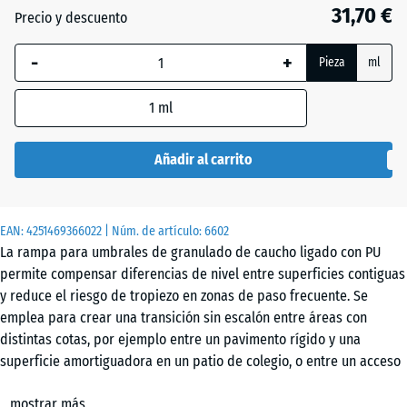
50
31,70 €
Precio y descuento
mm
-
+
La dimensión
Pieza
ml
seleccionada,
enmarcada
1
ml
en azul, se
utiliza para
Añadir al carrito
el cálculo de
necesidades
(salvo que se
EAN:
4251469366022
| Núm. de artículo:
6602
indique lo
La rampa para umbrales de granulado de caucho ligado con PU
contrario en
permite compensar diferencias de nivel entre superficies contiguas
los datos del
y reduce el riesgo de tropiezo en zonas de paso frecuente. Se
producto).
emplea para crear una transición sin escalón entre áreas con
distintas cotas, por ejemplo entre un pavimento rígido y una
100
superficie amortiguadora en un patio de colegio, o entre un acceso
×
exterior y un interior con distinto nivel.
25
mostrar más
Geometría y variantes
cm