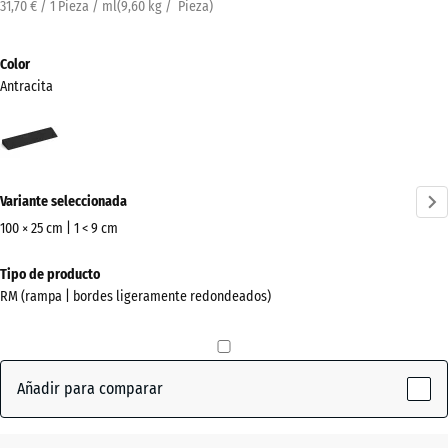
31,70 € / 1 Pieza / ml
(
9,60
kg
/ Pieza)
Color
Antracita
Antracita
(active)
Variante seleccionada
100 × 25 cm | 1 < 9 cm
Dimensiones
Tipo de producto
para
RM (rampa | bordes ligeramente redondeados)
el
envío
1000
x
Añadir para comparar
250
x