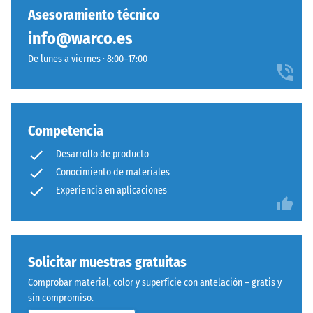
El
| 1
abrasión –
Asesoramiento técnico
producto
< 7
Resistencia
info@warco.es
está
cm
al desgaste
compuesto
abrasivo –
De lunes a viernes · 8:00–17:00
por
Valor de la
granulado
escala 4 =
100
«excelente»
de
×
(BS 7188)
caucho
25
Competencia
ELT
cm
- 2,70 €
Permeabilidad
Desarrollo de producto
con
| 1
al agua (EN
granulometría
Conocimiento de materiales
12616) – Valor 4
< 8
de
Experiencia en aplicaciones
= Infiltración
cm
fina
aprox. 600
mm/h (600
a
l/h/m²)
media
100
y
Solicitar muestras gratuitas
×
Resistente
un
25
a las
Comprobar material, color y superficie con antelación – gratis y
ligante
heladas
cm
sin compromiso.
+ 3,30 €
de
| 1