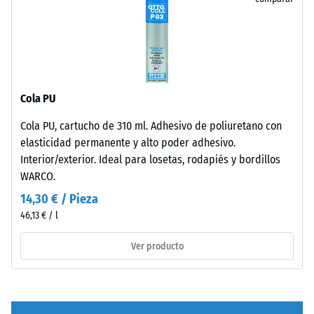
con
(BS 7188)
para
| 1
discreción
Densidad
la
< 5
en
aparente
comparación.
cm
espacios
- valor de
exteriores
escala 2 =
contemporáneos
de 780 a
Cola PU
100
y
840
×
entornos
kg/m³
Cola PU, cartucho de 310 ml. Adhesivo de poliuretano con
25
de
elasticidad permanente y alto poder adhesivo.
Amortiguación
cm
- 8,50 €
inspiración
Interior/exterior. Ideal para losetas, rodapiés y bordillos
de golpes,
| 1
industrial.
WARCO.
vibraciones y
< 6
ruido de
14,30 € / Pieza
cm
impacto –
Material
46,13 € / l
Valor de
–
escala 4 =
Componentes
Ver producto
100
amortiguación
y
×
fuerte
estructura
25
Resistencia
cm
- 5,50 €
a la