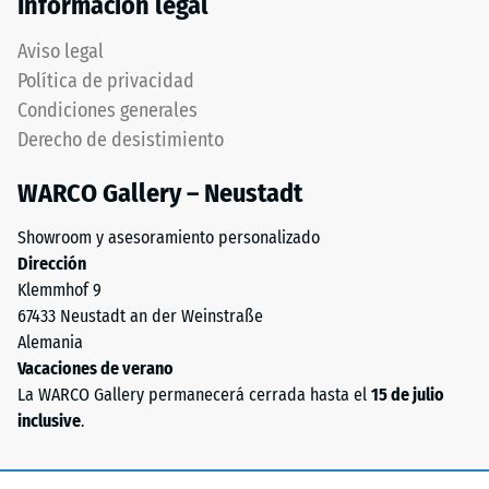
Información legal
tranquilo
0
y
Aviso legal
mm
cerrado
Política de privacidad
que
de
Condiciones generales
es
abolladura
Derecho de desistimiento
relativamente
residual
fácil
WARCO Gallery – Neustadt
de
después
limpiar.
de
Showroom y asesoramiento personalizado
Para
Dirección
24
los
Klemmhof 9
productos
horas
67433 Neustadt an der Weinstraße
en
de
Alemania
negro
Vacaciones de verano
descarga
o
La WARCO Gallery permanecerá cerrada hasta el
15 de julio
antracita
(BS
inclusive
.
se
7188)
utiliza
aglutinante