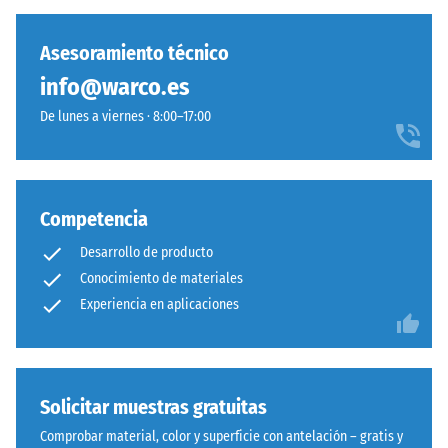
(BS 7188)
aglutinado
con
Permeabilidad
Asesoramiento técnico
aglutinante
al agua (EN
info@warco.es
de
12616) – Valor 1
poliuretano.
= Infiltración
De lunes a viernes · 8:00–17:00
aprox. 0 mm/h
La
(0 l/h/m²)
abreviatura
ELT
Resistencia al
designa
deslizamiento
Competencia
“End
(EN 16165) –
Desarrollo de producto
of
Valor de
Life
Conocimiento de materiales
escala 2 =
ángulo medio
Tyres”,
Experiencia en aplicaciones
de aceptación
lo
aprox. 13°,
que
grupo R10
significa
que
Aislamiento
Solicitar muestras gratuitas
el
térmico –
Comprobar material, color y superficie con antelación – gratis y
granulado
Valor de