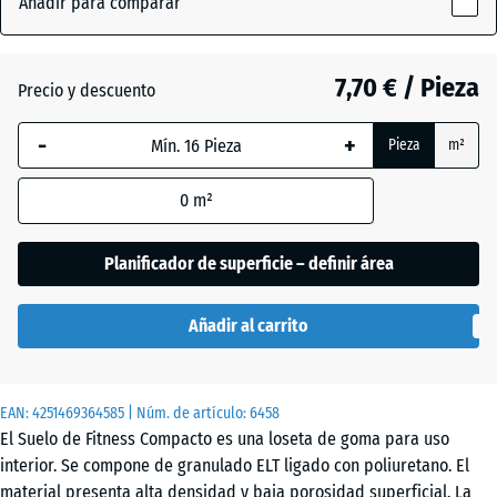
Añadir para comparar
Gris
x
ligeramente
8
(active)
moteado
mm
7,70 € / Pieza
Precio y descuento
La dimensión
-
+
Pieza
m²
seleccionada,
Amarillo
enmarcada
ligeramente
0
m²
en azul, se
moteado
utiliza para
el cálculo de
Planificador de superficie – definir área
necesidades
Antracita
- 1,10 €
(salvo que se
Añadir al carrito
indique lo
contrario en
Azul
los datos del
ligeramente
EAN:
producto).
4251469364585
| Núm. de artículo:
6458
moteado
El Suelo de Fitness Compacto es una loseta de goma para uso
50
interior. Se compone de granulado ELT ligado con poliuretano. El
×
material presenta alta densidad y baja porosidad superficial. La