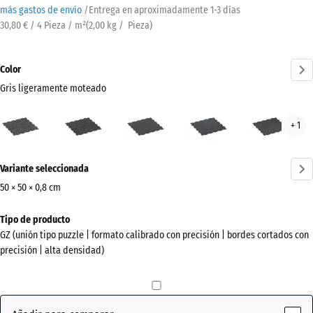
más gastos de envío
/
Entrega en aproximadamente
1-3 días
30,80 € / 4 Pieza / m²
(
2,00
kg
/ Pieza)
Color
Gris ligeramente moteado
Gris
Amarillo
Antracita
Azul
Rojo
+ 1
ligeramente
ligeramente
ligeramente
lige
moteado
moteado
moteado
mot
¿Más
(active)
Variante seleccionada
información
sobre
50 × 50 × 0,8 cm
los
Dimensiones
Tipo de producto
colores?
para
GZ (unión tipo puzzle | formato calibrado con precisión | bordes cortados con
el
Mostrar
precisión | alta densidad)
envío
paleta
515
de
x
colores
515