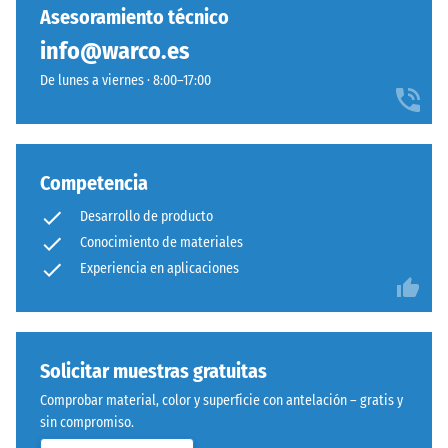
capacidad
–
Asesoramiento técnico
para
Montaje
info@warco.es
resistir
cargas
De lunes a viernes · 8:00–17:00
localizadas.
Indica
en
qué
Competencia
medida
Sistema
el
Desarrollo de producto
con
material
Conocimiento de materiales
dentado
se
Experiencia en aplicaciones
ondulado
deforma
y
cuando
redondeado
se
idéntico
le
Solicitar muestras gratuitas
a
aplica
modelo
Comprobar material, color y superficie con antelación – gratis y
una
4035,
sin compromiso.
fuerza
pero