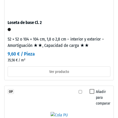
«muy
fabrica
una sola loseta.
bueno» (BS
con
7188)
granulado
de
Permeabilidad
Loseta de base Cl. 2
caucho
al agua (EN
12616) – Valor 2
de
= Infiltración
52 × 52 o 104 × 104 cm, 1,8 o 2,8 cm – interior y exterior –
etileno-
hasta 10 mm/h
Amortiguación ★★, Capacidad de carga ★★
propileno-
(10 l/h/m²)
dieno
9,60 € / Pieza
(EPDM)
Resistencia al
35,56 € / m²
de
deslizamiento
nueva
(EN 16165) –
Ver producto
Valor de
fabricación,
escala 3 =
teñido
ángulo medio
en
Añadir
OP
de aceptación
masa
para
aprox. 15°,
y
comparar
grupo R10
unido
con
Aislamiento