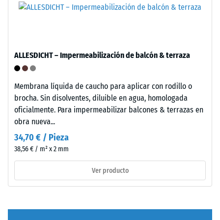
corresponde
a
"End
of
/ 5
Life
ALLESDICHT – Impermeabilización de balcón & terraza
Tyres".
La
capa
Membrana líquida de caucho para aplicar con rodillo o
base
brocha. Sin disolventes, diluible en agua, homologada
La
se
oficialmente. Para impermeabilizar balcones & terrazas en
resistencia
prensa
obra nueva...
a
con
34,70 € / Pieza
la
alta
38,56 € / m² x 2 mm
compresión
densidad.
de
Ver producto
un
material
Instalación
describe
–
su
Procesado