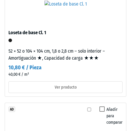
de
aprox.
caucho
0,25
procedente
mm
de
Loseta de base Cl. 1
neumáticos
de
reciclados
abolladura
(ELT),
52 × 52 o 104 × 104 cm, 1,8 o 2,8 cm – solo interior –
residual
limpiado
Amortiguación ★, Capacidad de carga ★★★
y
después
10,80 € / Pieza
unido
de
40,00 € / m²
con
24
aglutinante
Ver producto
de
horas
poliuretano
de
estándar.
Añadir
AD
descarga
La
para
sigla
(BS
comparar
ELT
7188)