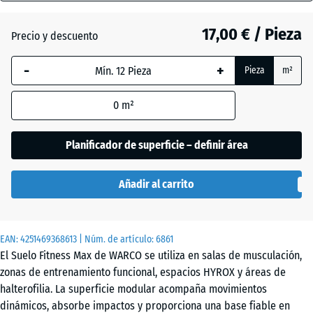
(active)
inglés
18
mm
17,00 € / Pieza
Precio y descuento
La dimensión
Atlantico
-
+
Pieza
m²
seleccionada,
enmarcada
0
m²
en azul, se
Etna
utiliza para
el cálculo de
Planificador de superficie – definir área
necesidades
Granito
(salvo que se
gris
Añadir al carrito
indique lo
contrario en
los datos del
Granito
EAN:
producto).
4251469368613
| Núm. de artículo:
6861
gris
El Suelo Fitness Max de WARCO se utiliza en salas de musculación,
oscuro
44,6
zonas de entrenamiento funcional, espacios HYROX y áreas de
x
halterofilia. La superficie modular acompaña movimientos
44,6
dinámicos, absorbe impactos y proporciona una base fiable en