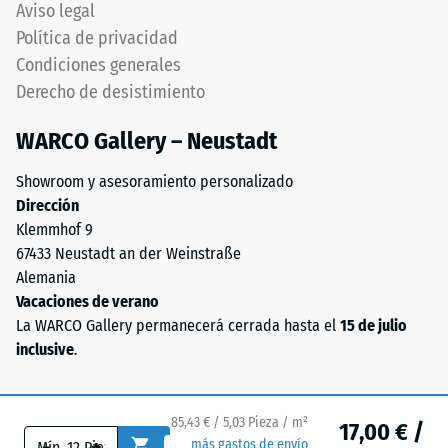
continuidad
Aviso legal
menor
visual.
Política de privacidad
resistencia
Orientación
Condiciones generales
a
debe
cargas
Derecho de desistimiento
respetarse
puntuales.
cuidadosamente
WARCO Gallery – Neustadt
Estas
durante
cargas
montaje.
Showroom y asesoramiento personalizado
pueden
Asegura
Dirección
generarse,
conexión
Klemmhof 9
por
firme
67433 Neustadt an der Weinstraße
ejemplo,
y
Alemania
por
duradera
Vacaciones de verano
los
transmitiendo
La WARCO Gallery permanecerá cerrada hasta el
15 de julio
zapatos
solidez
inclusive
.
de
estructural
tacón
pura.
alto,
Especialmente
85,43 € / 5,03 Pieza / m²
las
17,00 € /
indicado
-
+
más gastos de envío