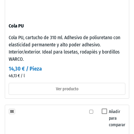
térmico –
poliuretano
Valor de
estabilizado
escala 2 =
frente
Conductividad
Cola PU
a
térmica aprox.
los
0,12 W/(m·K)
Cola PU, cartucho de 310 ml. Adhesivo de poliuretano con
rayos
elasticidad permanente y alto poder adhesivo.
Resistencia
UV.
Interior/exterior. Ideal para losetas, rodapiés y bordillos
La
a
WARCO.
superficie
la
14,30 € / Pieza
es
compresión
46,13 € / l
cerrada.
La
-
Ver producto
capa
Valor
base
de
está
Añadir
XX
formada
escala
para
por
4
comparar
granulado
=
fino