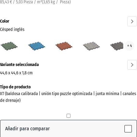
85,43 € / 5,03 Pieza / m²
(
3,65
kg
/ Pieza)
Color
Césped inglés
Césped
Atlantico
Etna
Granito
Gran
+ 4
inglés
gris
gris
(active)
oscu
¿Más
Variante seleccionada
información
sobre
44,6 x 44,6 x 1,8 cm
los
Dimensiones
Tipo de producto
colores?
para
XT (baldosa calibrada | unión tipo puzzle optimizada | junta mínima | canales
el
Mostrar
de drenaje)
envío
paleta
485
de
x
colores
485
Añadir para comparar
Césped
x