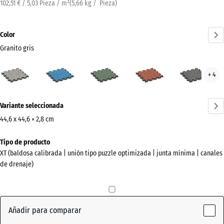
102,51 € / 5,03 Pieza / m²
(
5,66
kg
/ Pieza)
Color
Granito gris
Granito
Atlantico
Césped
Etna
Gran
+ 4
gris
inglés
gris
(active)
oscu
¿Más
Variante seleccionada
información
sobre
44,6 x 44,6 × 2,8 cm
los
Dimensiones
Tipo de producto
colores?
para
XT (baldosa calibrada | unión tipo puzzle optimizada | junta mínima | canales
el
Mostrar
de drenaje)
envío
paleta
485
de
x
colores
485
Añadir para comparar
Granito
x