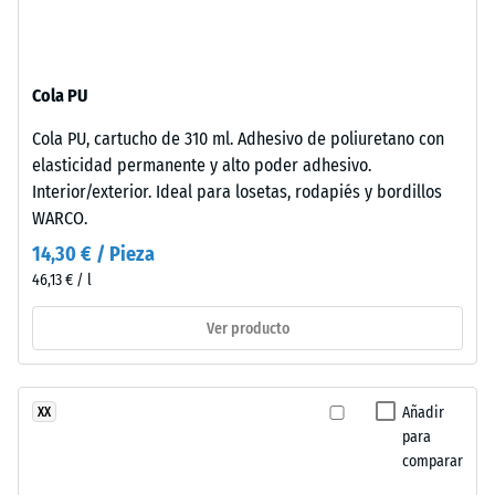
térmico –
con
Valor de
poliuretano
escala 3 =
estabilizado
Conductividad
Cola PU
frente
térmica aprox.
a
0,11 W/(m·K)
Cola PU, cartucho de 310 ml. Adhesivo de poliuretano con
los
elasticidad permanente y alto poder adhesivo.
Resistencia
rayos
Interior/exterior. Ideal para losetas, rodapiés y bordillos
UV.
a
WARCO.
La
la
14,30 € / Pieza
superficie
compresión
46,13 € / l
es
cerrada.
-
Ver producto
La
Valor
capa
de
base
Añadir
XX
está
escala
para
formada
4
comparar
por
=
granulado