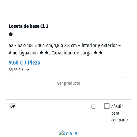
«muy
se
una sola loseta.
bueno» (BS
fabrica
7188)
con
granulado
Permeabilidad
Loseta de base Cl. 2
de
al agua (EN
12616) – Valor 2
caucho
= Infiltración
52 × 52 o 104 × 104 cm, 1,8 o 2,8 cm – interior y exterior –
de
hasta 10 mm/h
Amortiguación ★★, Capacidad de carga ★★
etileno-
(10 l/h/m²)
propileno-
9,60 € / Pieza
dieno
Resistencia al
35,56 € / m²
(EPDM)
deslizamiento
de
(EN 16165) –
Ver producto
Valor de
nueva
escala 3 =
fabricación,
ángulo medio
teñido
Añadir
OP
de aceptación
en
para
aprox. 15°,
masa
comparar
grupo R10
y
unido
Aislamiento