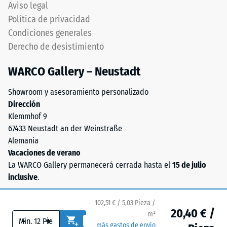
respetarse
Aviso legal
menor
cuidadosamente
Política de privacidad
resistencia
durante
Condiciones generales
a
montaje.
cargas
Derecho de desistimiento
Asegura
puntuales.
conexión
WARCO Gallery – Neustadt
Estas
firme
cargas
y
Showroom y asesoramiento personalizado
pueden
duradera
Dirección
generarse,
transmitiendo
Klemmhof 9
por
solidez
67433 Neustadt an der Weinstraße
ejemplo,
estructural
Alemania
por
pura.
Vacaciones de verano
los
Especialmente
La WARCO Gallery permanecerá cerrada hasta el
15 de julio
zapatos
indicado
inclusive
.
de
cuando
tacón
se
alto,
102,51 € / 5,03 Pieza /
requiere
20,40 € /
m²
las
-
+
máxima
más gastos de envío