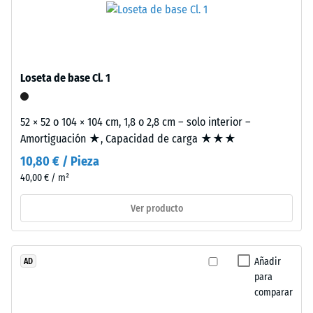
fino
aprox.
de
0,25
caucho
mm
procedente
Loseta de base Cl. 1
de
de
neumáticos
abolladura
reciclados
52 × 52 o 104 × 104 cm, 1,8 o 2,8 cm – solo interior –
residual
(ELT),
Amortiguación ★, Capacidad de carga ★★★
limpiado
después
10,80 € / Pieza
y
de
40,00 € / m²
unido
24
con
Ver producto
aglutinante
horas
de
de
poliuretano
Añadir
AD
descarga
estándar.
para
La
(BS
comparar
sigla
7188)