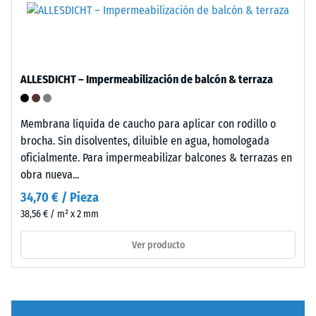
ELT
corresponde
a
"End
/ 5
of
ALLESDICHT – Impermeabilización de balcón & terraza
Life
Tyres".
La
Membrana líquida de caucho para aplicar con rodillo o
capa
brocha. Sin disolventes, diluible en agua, homologada
La
base
oficialmente. Para impermeabilizar balcones & terrazas en
resistencia
se
obra nueva...
a
prensa
34,70 € / Pieza
la
con
38,56 € / m² x 2 mm
compresión
alta
de
densidad.
Ver producto
un
material
describe
Instalación
su
–