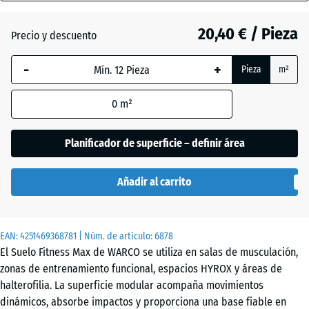
(active)
gris
28
mm
20,40 € / Pieza
Precio y descuento
La dimensión
Atlantico
-
+
Pieza
m²
seleccionada,
enmarcada
0
m²
en azul, se
Césped
utiliza para
inglés
el cálculo de
Planificador de superficie – definir área
necesidades
(salvo que se
Etna
Añadir al carrito
indique lo
contrario en
los datos del
Granito
EAN:
producto).
4251469368781
| Núm. de artículo:
6878
gris
El Suelo Fitness Max de WARCO se utiliza en salas de musculación,
oscuro
44,6
zonas de entrenamiento funcional, espacios HYROX y áreas de
x
halterofilia. La superficie modular acompaña movimientos
44,6
dinámicos, absorbe impactos y proporciona una base fiable en