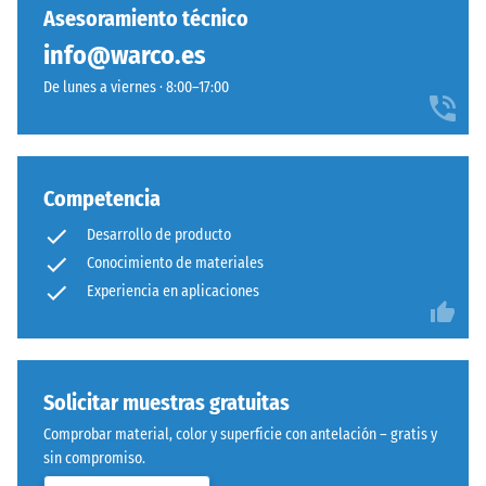
capacidad
Procesado
Asesoramiento técnico
para
–
info@warco.es
resistir
Montaje
cargas
De lunes a viernes · 8:00–17:00
localizadas.
Sistema
Indica
con
en
dentado
qué
ondulado
Competencia
medida
y
el
Desarrollo de producto
redondeado
material
Conocimiento de materiales
idéntico
se
Experiencia en aplicaciones
a
deforma
modelo
cuando
4035,
se
pero
le
Solicitar muestras gratuitas
prescinde
aplica
completamente
Comprobar material, color y superficie con antelación – gratis y
una
del
sin compromiso.
fuerza
bisel,