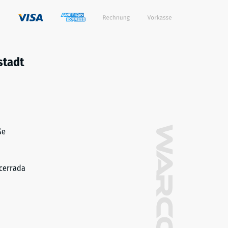
stadt
ße
cerrada