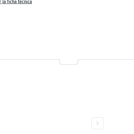
 la ficha técnica
n
el
50 €
0 €