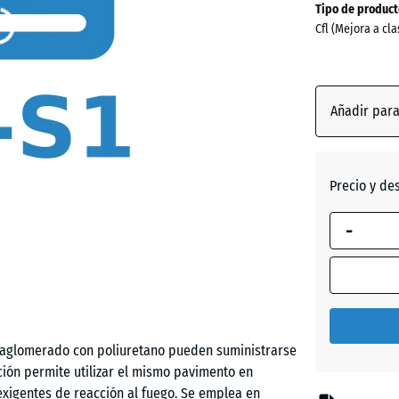
Tipo de product
para
Cfl (Mejora a cla
el
envío
0
x
Añadir par
0
x
15
Precio y de
mm
La dimensi
-
selecciona
enmarcada
en azul, se
utiliza para
el cálculo 
aglomerado con poliuretano pueden suministrarse
necesidad
pción permite utilizar el mismo pavimento en
(salvo que 
exigentes de reacción al fuego. Se emplea en
indique lo