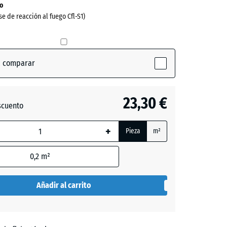
o
se de reacción al fuego Cfl-S1)
a comparar
23,30 €
scuento
ón
+
Pieza
m²
da,
0,2
m²
Añadir al carrito
de
es
se