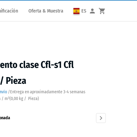
ificación
Oferta & Muestra
ES
nto clase Cfl-s1 Cfl
 / Pieza
nvío
/
Entrega en aproximadamente
3-4 semanas
a / m²
(
0,00
kg
/ Pieza)
ionada