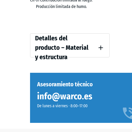
Cfl-s1 Contribución limitada al fuego.
La clasificación está verificada por un laboratorio 
Producción limitada de humo.
puede incorporarse a memorias técnicas y expedient
Propiedades funcionales sin cambios
La incorporación del aditivo ignifugante no modifica 
Detalles
Detalles del
de pisada ni el aislamiento acústico del pavimento.
del
producto – Material
producto
y estructura
–
Material
y
Asesoramiento técnico
estructura
info@warco.es
De lunes a viernes · 8:00–17:00