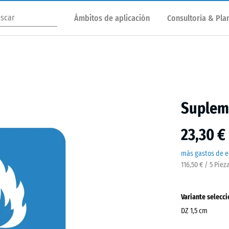
Ámbitos de aplicación
Consultoría & Plan
Supleme
23,30 €
más gastos de e
116,50 € / 5 Piez
Variante selecc
DZ 1,5 cm
Dimensiones