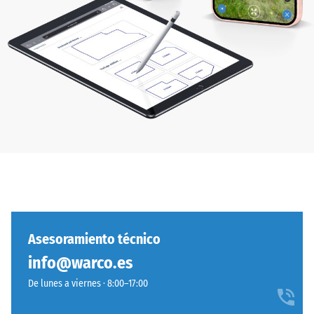
Asesoramiento técnico
info@warco.es
De lunes a viernes · 8:00–17:00