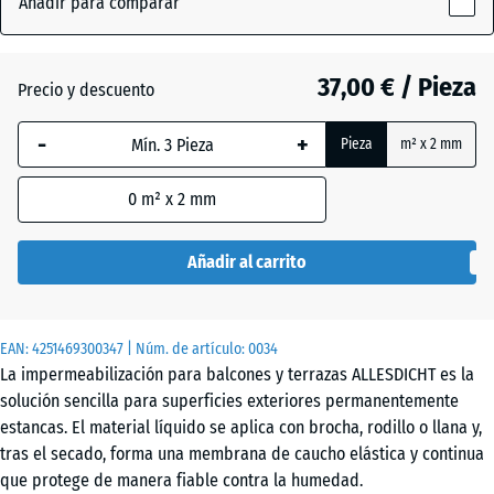
Añadir para comparar
marrón
x
(active)
rojizo
159
mm
37,00 € / Pieza
Precio y descuento
La dimensión
Gris
-
+
Pieza
m² x 2 mm
seleccionada,
enmarcada
0
m² x 2 mm
en azul, se
Negro
- 2,30 €
utiliza para
el cálculo de
Añadir al carrito
necesidades
(salvo que se
indique lo
EAN:
4251469300347
| Núm. de artículo:
0034
contrario en
La impermeabilización para balcones y terrazas ALLESDICHT es la
los datos del
solución sencilla para superficies exteriores permanentemente
producto).
estancas. El material líquido se aplica con brocha, rodillo o llana y,
tras el secado, forma una membrana de caucho elástica y continua
3
que protege de manera fiable contra la humedad.
kg