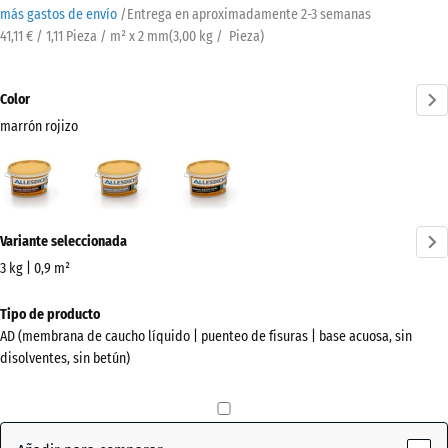
más gastos de envío
/
Entrega en aproximadamente
2-3 semanas
41,11 € / 1,11 Pieza / m² x 2 mm
(
3,00
kg
/ Pieza)
Color
marrón rojizo
marrón
Gris
Negro
rojizo
(active)
¿Más
Variante seleccionada
información
sobre
3 kg | 0,9 m²
los
Dimensiones
Tipo de producto
colores?
para
AD (membrana de caucho líquido | puenteo de fisuras | base acuosa, sin
el
Mostrar
disolventes, sin betún)
envío
paleta
241
de
x
colores
178