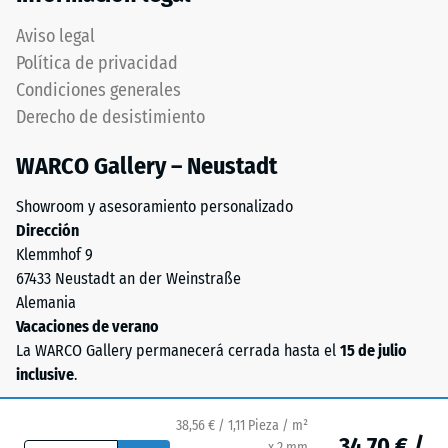
fäster
Aviso legal
på
Política de privacidad
betong,
trä,
Condiciones generales
bitumen
Derecho de desistimiento
och
kakel,
WARCO Gallery – Neustadt
och
Showroom y asesoramiento personalizado
förvaring
Dirección
ska
Klemmhof 9
ske
67433 Neustadt an der Weinstraße
frostfritt
Alemania
vid
Vacaciones de verano
5–
La WARCO Gallery permanecerá cerrada hasta el
15 de julio
30
inclusive
.
°C.
38,56 € / 1,11 Pieza / m²
34,70 € /
x 2 mm