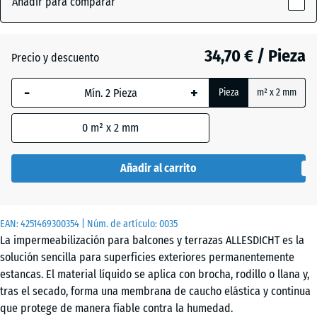
Añadir para comparar
(active)
Negro
x
159
mm
34,70 € / Pieza
Precio y descuento
Gris
+ 2,30 €
La dimensión
-
+
Pieza
m² x 2 mm
seleccionada,
enmarcada
marrón
+ 2,30 €
0
m² x 2 mm
en azul, se
rojizo
utiliza para
el cálculo de
Añadir al carrito
necesidades
(salvo que se
indique lo
EAN:
4251469300354
| Núm. de artículo:
0035
contrario en
La impermeabilización para balcones y terrazas ALLESDICHT es la
los datos del
solución sencilla para superficies exteriores permanentemente
producto).
estancas. El material líquido se aplica con brocha, rodillo o llana y,
tras el secado, forma una membrana de caucho elástica y continua
3
que protege de manera fiable contra la humedad.
kg