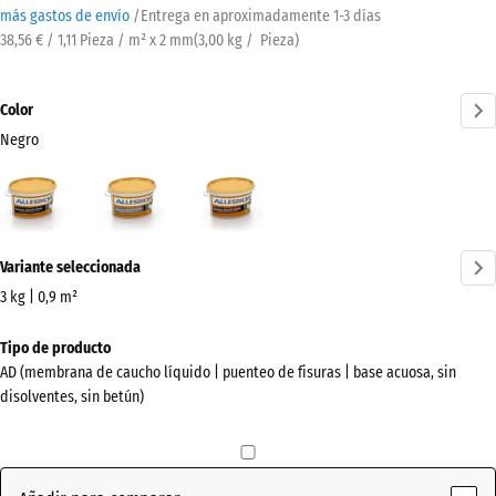
más gastos de envío
/
Entrega en aproximadamente
1-3 días
38,56 € / 1,11 Pieza / m² x 2 mm
(
3,00
kg
/ Pieza)
Color
Negro
Negro
Gris
marrón
(active)
rojizo
¿Más
Variante seleccionada
información
sobre
3 kg | 0,9 m²
los
Dimensiones
Tipo de producto
colores?
para
AD (membrana de caucho líquido | puenteo de fisuras | base acuosa, sin
el
Mostrar
disolventes, sin betún)
envío
paleta
241
de
x
colores
178