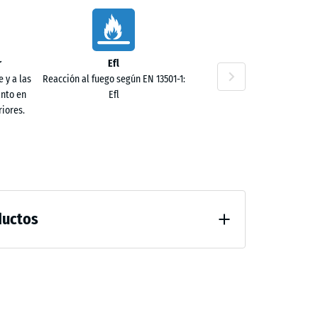
10 €
r
Efl
 y a las
Reacción al fuego según EN 13501-1:
anto en
Efl
iores.
60 €
ductos
al después de 24 horas de descarga (BS 7188)
40 €
guación excelente