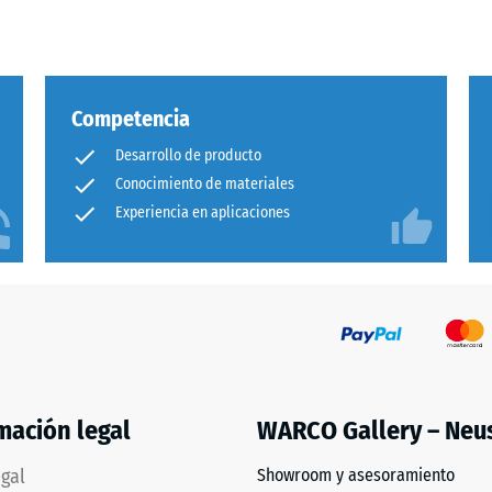
a
Competencia
Desarrollo de producto
Conocimiento de materiales
Experiencia en aplicaciones
adura
al
és
mación legal
WARCO Gallery – Neu
egal
Showroom y asesoramiento