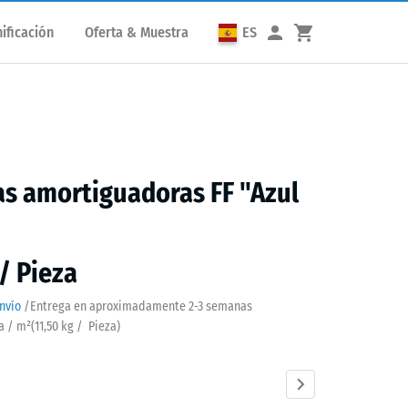
ificación
Oferta & Muestra
ES
s amortiguadoras FF "Azul
 / Pieza
nvío
/
Entrega en aproximadamente
2-3 semanas
za / m²
(
11,50
kg
/ Pieza)