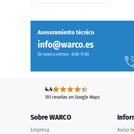
espacios
escal
al
2
aire
=
libre.
aprox.
Asesoramiento técnico
0,75
Material
info@warco.es
–
mm
Componentes
De lunes a viernes · 8:00–17:00
de
y
aboll
estructura
residu
despu
4.4
Este
de
101 reseñas en Google Maps
producto
24
presenta
una
Sobre WARCO
horas
Infor
estructura
de
de
Empresa
Aviso l