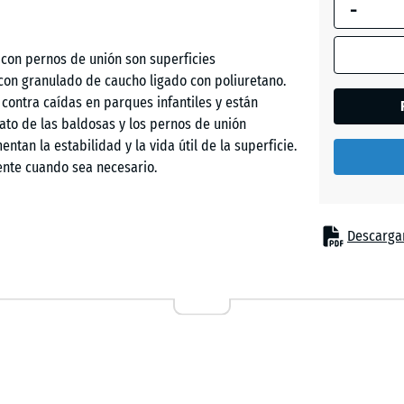
-
selecciona
enmarcada
en azul, se
con pernos de unión son superficies
Beige
utiliza para
con granulado de caucho ligado con poliuretano.
arena
el cálculo 
 contra caídas en parques infantiles y están
necesidad
mato de las baldosas y los pernos de unión
(salvo que 
entan la estabilidad y la vida útil de la superficie.
Gris
indique lo
ente cuando sea necesario.
pizarra
contrario e
los datos d
producto).
Descargar
Rojo
s lugares donde los niños necesitan protección
ladrillo
50
cas incluyen equipamientos de juego como toboganes,
x
 escalada o instalaciones de juego combinadas en
50
o privados. El pavimento de seguridad también
x 8
Verde
ón y cuidados.
cm
hierba