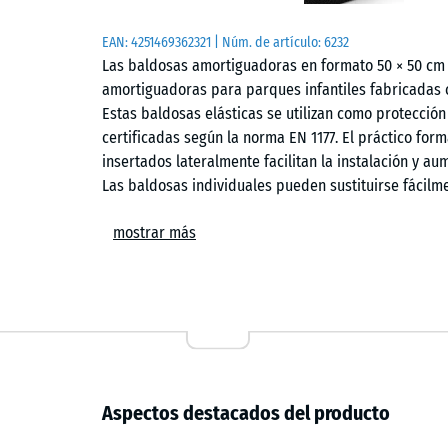
EAN:
4251469362321
| Núm. de artículo:
6232
Las baldosas amortiguadoras en formato 50 × 50 cm 
amortiguadoras para parques infantiles fabricadas 
Estas baldosas elásticas se utilizan como protección
certificadas según la norma EN 1177. El práctico for
insertados lateralmente facilitan la instalación y aum
Las baldosas individuales pueden sustituirse fácilm
Ámbitos de aplicación
mostrar más
Las baldosas amortiguadoras se utilizan en todos lo
frente a lesiones por caídas. Las aplicaciones típi
balancines, elementos de equilibrio, estructuras de
guarderías, escuelas y parques infantiles públicos 
puede utilizarse en entornos de terapia, rehabilitaci
Aspectos destacados del producto
Estructura y material