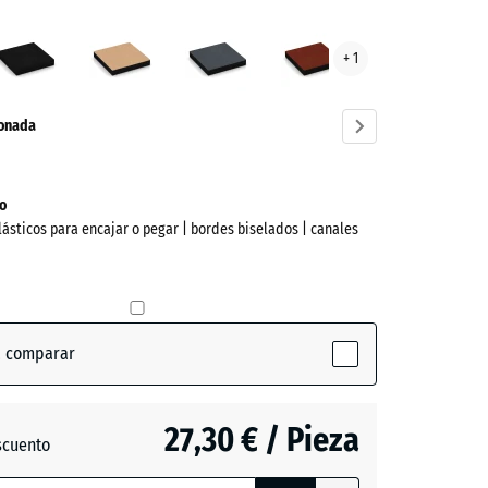
Antracita
Beige
Gris
Rojo
+ 1
arena
pizarra
ladrillo
ve)
ionada
o
lásticos para encajar o pegar | bordes biselados | canales
a comparar
tive)
27,30 € / Pieza
scuento
ón
a
- 4,30 €