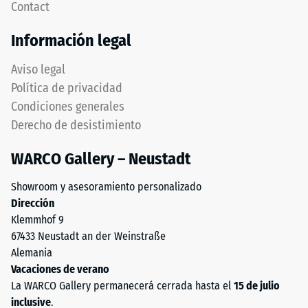
Contact
térmico –
Tyres"
Valor de
y
Información legal
escala 4 =
hace
Conductividad
referencia
Aviso legal
térmica aprox.
al
0,09 W/(m·K)
Política de privacidad
material
Condiciones generales
obtenido
Resistente
Derecho de desistimiento
a las
del
heladas
reciclaje
WARCO Gallery – Neustadt
de
Resistencia
neumáticos
a
Showroom y asesoramiento personalizado
usados.
Dirección
la
La
Klemmhof 9
capa
compresión
67433 Neustadt an der Weinstraße
superior
-
Alemania
está
Vacaciones de verano
Valor
compuesta
La WARCO Gallery permanecerá cerrada hasta el
15 de julio
por
de
inclusive
.
granulado