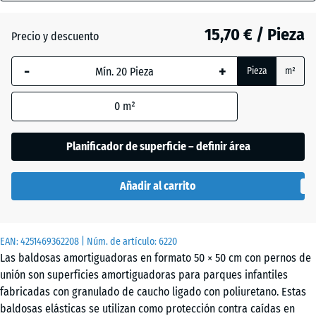
(active)
cielo
40
mm
15,70 € / Pieza
Precio y descuento
La dimensión
Antracita
- 2,70 €
-
+
Pieza
m²
seleccionada,
enmarcada
0
m²
en azul, se
Beige
+ 0,40 €
utiliza para
arena
el cálculo de
Planificador de superficie – definir área
necesidades
(salvo que se
Gris
Añadir al carrito
indique lo
pizarra
contrario en
los datos del
EAN:
producto).
4251469362208
| Núm. de artículo:
6220
Rojo
Las baldosas amortiguadoras en formato 50 × 50 cm con pernos de
- 2,60 €
ladrillo
50
unión son superficies amortiguadoras para parques infantiles
x
fabricadas con granulado de caucho ligado con poliuretano. Estas
50
baldosas elásticas se utilizan como protección contra caídas en