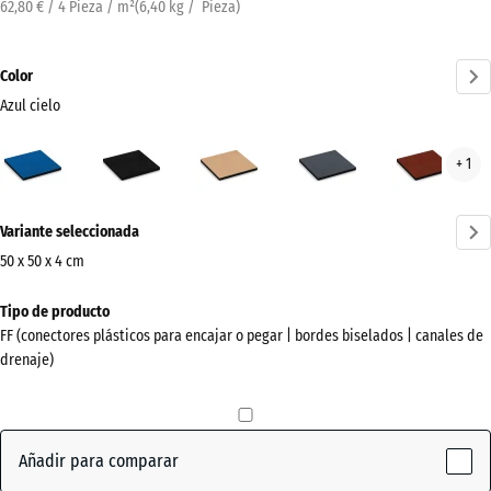
62,80 € / 4 Pieza / m²
(
6,40
kg
/ Pieza)
Color
Azul cielo
Azul
Antracita
Beige
Gris
Rojo
+ 1
cielo
arena
pizarra
ladri
(active)
¿Más
Variante seleccionada
información
sobre
50 x 50 x 4 cm
los
Dimensiones
Tipo de producto
colores?
para
FF (conectores plásticos para encajar o pegar | bordes biselados | canales de
el
Mostrar
drenaje)
envío
paleta
500
de
x
colores
500
Añadir para comparar
Azul
x