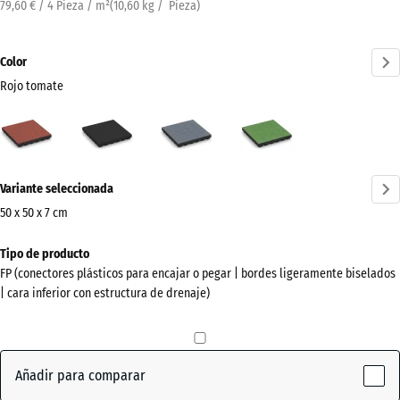
79,60 € / 4 Pieza / m²
(
10,60
kg
/ Pieza)
Color
Rojo tomate
Rojo
Antracita
Gris
Verde
tomate
grafito
tilo
(active)
¿Más
Variante seleccionada
información
sobre
50 x 50 x 7 cm
los
Dimensiones
Tipo de producto
colores?
para
FP (conectores plásticos para encajar o pegar | bordes ligeramente biselados
el
Mostrar
| cara inferior con estructura de drenaje)
envío
paleta
500
de
x
colores
500
Añadir para comparar
Rojo
x