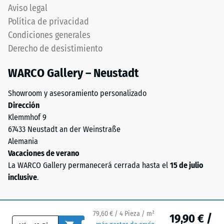
«excelente»
–
Aviso legal
(BS 7188)
"End
Política de privacidad
of
Permeabilidad
Condiciones generales
Life
al agua (EN
Derecho de desistimiento
Tyres"),
12616) – Valor 5
= Infiltración
aglutinado
WARCO Gallery – Neustadt
aprox. 1000
con
mm/h (1000
aglutinante
Showroom y asesoramiento personalizado
l/h/m²)
de
Dirección
poliuretano.
Resistencia al
Klemmhof 9
El
deslizamiento
67433 Neustadt an der Weinstraße
granulado
(EN 16165) –
Alemania
Valor de
ELT
Vacaciones de verano
escala 4 =
está
La WARCO Gallery permanecerá cerrada hasta el
15 de julio
ángulo medio
compuesto
inclusive
.
de aceptación
químicamente
aprox. 16°,
por
grupo R10
una
79,60 € / 4 Pieza / m²
19,90 € /
mezcla
Aislamiento