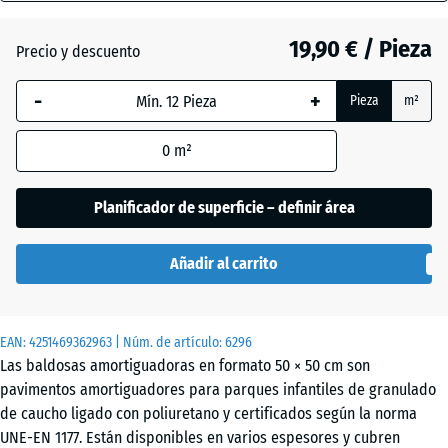
(active)
tomate
70
mm
19,90 € / Pieza
Precio y descuento
La dimensión
Antracita
-
+
Pieza
m²
seleccionada,
enmarcada
0
m²
en azul, se
Gris
+ 0,50 €
utiliza para
grafito
el cálculo de
Planificador de superficie – definir área
necesidades
(salvo que se
Verde
Añadir al carrito
indique lo
+ 0,50 €
tilo
contrario en
los datos del
EAN:
producto).
4251469362963
| Núm. de artículo:
6296
Las baldosas amortiguadoras en formato 50 × 50 cm son
50
pavimentos amortiguadores para parques infantiles de granulado
x
de caucho ligado con poliuretano y certificados según la norma
50
UNE-EN 1177. Están disponibles en varios espesores y cubren