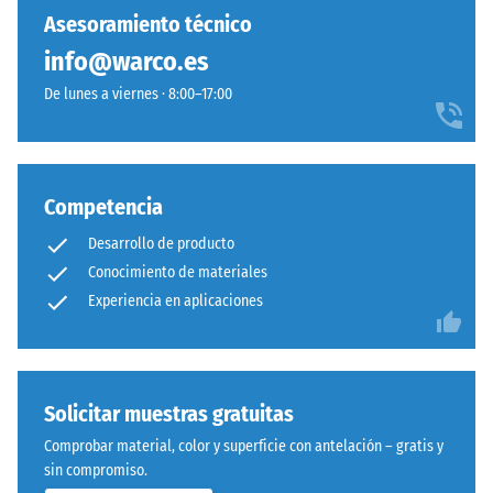
baldosas individuales pueden sustituirse fácilmente cuando sea
abolladura
se
y
Asesoramiento técnico
residual
necesario.
ha
cálido,
después de
info@warco.es
seleccionado
visible
24 horas de
ningún
De lunes a viernes · 8:00–17:00
con
descarga
producto
claridad
(BS 7188)
para
en
Densidad
la
zonas
aparente
comparación.
de
Competencia
- valor de
juego
escala 1 =
Desarrollo de producto
y
hasta 780
Conocimiento de materiales
espacios
kg/m³
Experiencia en aplicaciones
de
Amortiguación
ocio.
de golpes,
vibraciones y
ruido de
Material
Solicitar muestras gratuitas
impacto –
–
Comprobar material, color y superficie con antelación – gratis y
Valor de
Componentes
sin compromiso.
escala 5 =
y