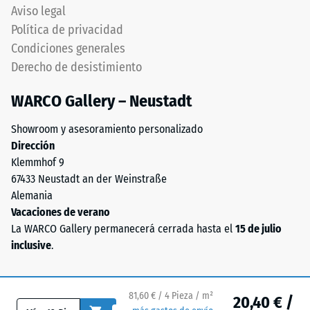
«excelente»
(ELT
Aviso legal
(BS 7188)
–
Política de privacidad
"End
Permeabilidad
Condiciones generales
of
al agua (EN
Derecho de desistimiento
Life
12616) – Valor 5
= Infiltración
Tyres"),
WARCO Gallery – Neustadt
aprox. 1000
aglutinado
mm/h (1000
con
Showroom y asesoramiento personalizado
l/h/m²)
aglutinante
Dirección
de
Resistencia al
Klemmhof 9
poliuretano.
deslizamiento
67433 Neustadt an der Weinstraße
El
(EN 16165) –
Alemania
Valor de
granulado
Vacaciones de verano
escala 4 =
ELT
La WARCO Gallery permanecerá cerrada hasta el
15 de julio
ángulo medio
está
inclusive
.
de aceptación
compuesto
aprox. 16°,
químicamente
grupo R10
por
81,60 € / 4 Pieza / m²
20,40 € /
una
Aislamiento