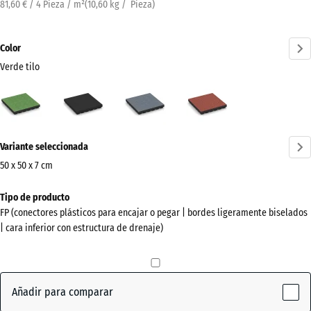
81,60 € / 4 Pieza / m²
(
10,60
kg
/ Pieza)
Color
Verde tilo
Verde
Antracita
Gris
Rojo
tilo
grafito
tomate
(active)
¿Más
Variante seleccionada
información
sobre
50 x 50 x 7 cm
los
Dimensiones
Tipo de producto
colores?
para
FP (conectores plásticos para encajar o pegar | bordes ligeramente biselados
el
Mostrar
| cara inferior con estructura de drenaje)
envío
paleta
500
de
x
colores
500
Añadir para comparar
Verde
x