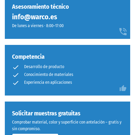
baldosas individuales pueden sustituirse fácilmente cuando sea
abolladura
se
que
Asesoramiento técnico
residual
necesario.
ha
aporta
después de
info@warco.es
seleccionado
una
24 horas de
ningún
De lunes a viernes · 8:00–17:00
imagen
descarga
producto
fresca
(BS 7188)
para
y
Densidad
la
viva
aparente
comparación.
a
Competencia
- valor de
superficies
escala 1 =
Desarrollo de producto
exteriores
hasta 780
Conocimiento de materiales
y
kg/m³
Experiencia en aplicaciones
zonas
Amortiguación
de
de golpes,
ocio.
vibraciones y
ruido de
Solicitar muestras gratuitas
impacto –
Material
Comprobar material, color y superficie con antelación – gratis y
Valor de
–
sin compromiso.
escala 5 =
Componentes