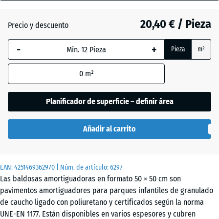
(active)
tilo
70
mm
20,40 € / Pieza
Precio y descuento
La dimensión
Antracita
- 0,50 €
-
+
Pieza
m²
seleccionada,
enmarcada
0
m²
en azul, se
Gris
utiliza para
grafito
el cálculo de
Planificador de superficie – definir área
necesidades
(salvo que se
Rojo
Añadir al carrito
indique lo
- 0,50 €
tomate
contrario en
los datos del
EAN:
producto).
4251469362970
| Núm. de artículo:
6297
Las baldosas amortiguadoras en formato 50 × 50 cm son
50
pavimentos amortiguadores para parques infantiles de granulado
x
de caucho ligado con poliuretano y certificados según la norma
50
UNE-EN 1177. Están disponibles en varios espesores y cubren