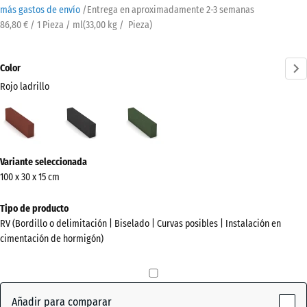
más gastos de envío
/
Entrega en aproximadamente
2-3 semanas
86,80 € / 1 Pieza / ml
(
33,00
kg
/ Pieza)
Color
Rojo ladrillo
Rojo
Antracita
Verde
ladrillo
hierba
(active)
¿Más
Variante seleccionada
información
100 x 30 x 15 cm
sobre
los
Tipo de producto
colores?
RV (Bordillo o delimitación | Biselado | Curvas posibles | Instalación en
cimentación de hormigón)
Mostrar
paleta
de
colores
Añadir para comparar