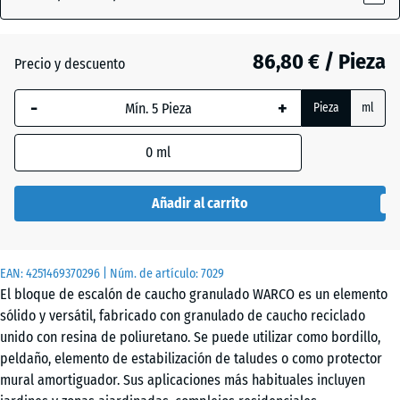
Rojo
(active)
ladrillo
86,80 € / Pieza
Precio y descuento
-
+
Antracita
- 3,80 €
Pieza
ml
0
ml
Verde
+ 17,20 €
hierba
Añadir al carrito
EAN:
4251469370296
| Núm. de artículo:
7029
El bloque de escalón de caucho granulado WARCO es un elemento
sólido y versátil, fabricado con granulado de caucho reciclado
unido con resina de poliuretano. Se puede utilizar como bordillo,
peldaño, elemento de estabilización de taludes o como protector
mural amortiguador. Sus aplicaciones más habituales incluyen