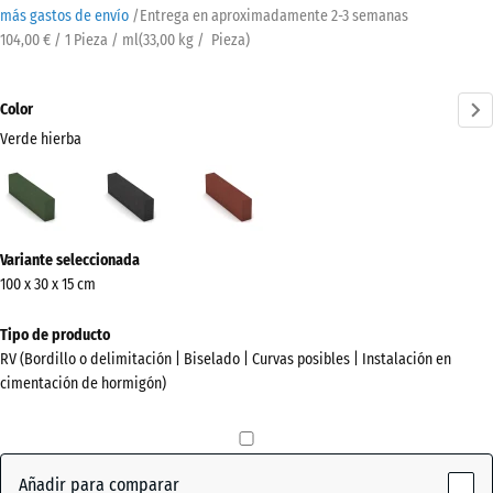
más gastos de envío
/
Entrega en aproximadamente
2-3 semanas
104,00 € / 1 Pieza / ml
(
33,00
kg
/ Pieza)
Color
Verde hierba
Verde
Antracita
Rojo
hierba
ladrillo
(active)
¿Más
Variante seleccionada
información
100 x 30 x 15 cm
sobre
los
Tipo de producto
colores?
RV (Bordillo o delimitación | Biselado | Curvas posibles | Instalación en
cimentación de hormigón)
Mostrar
paleta
de
colores
Añadir para comparar