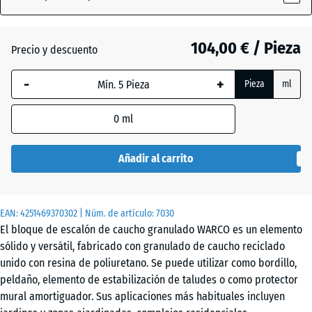
Verde
(active)
hierba
104,00 € / Pieza
Precio y descuento
-
+
Antracita
- 21,00 €
Pieza
ml
0
ml
Rojo
- 17,20 €
ladrillo
Añadir al carrito
EAN:
4251469370302
| Núm. de artículo:
7030
El bloque de escalón de caucho granulado WARCO es un elemento
sólido y versátil, fabricado con granulado de caucho reciclado
unido con resina de poliuretano. Se puede utilizar como bordillo,
peldaño, elemento de estabilización de taludes o como protector
mural amortiguador. Sus aplicaciones más habituales incluyen