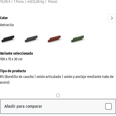
76,90 € / 1 Pieza / ml
(
32,00
kg
/ Pieza)
Color
Antracita
Antracita
Gris
Rojo
Verde
(active)
pizarra
ladrillo
hierba
¿Más
Variante seleccionada
información
100 x 15 x 30 cm
sobre
los
Tipo de producto
colores?
RS (Bordillo de caucho | unión articulada | unión y anclaje mediante tubo de
acero)
Mostrar
paleta
de
colores
Añadir para comparar
(active)
Antracita