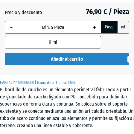
76,90 € / Pieza
Precio y descuento
Gris
+ 68,10 €
-
+
pizarra
Pieza
ml
0
ml
Rojo
+ 4,40 €
ladrillo
Añadir al carrito
Verde
+ 24,70 €
EAN:
4251469366398
| Núm. de artículo:
6639
hierba
El bordillo de caucho es un elemento perimetral fabricado a partir
de granulado de caucho ligado con PU, concebido para delimitar
superficies de forma clara y continua. Se coloca sobre el soporte
existente y se conecta mediante una unión articulada orientable. Un
tubo de acero continuo enlaza los elementos y permite su fijación al
terreno, creando una línea estable y coherente.
Unión articulada para trazados flexibles