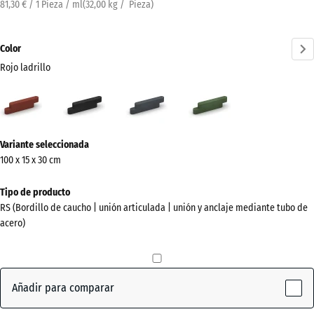
81,30 € / 1 Pieza / ml
(
32,00
kg
/ Pieza)
Color
Rojo ladrillo
Rojo
Antracita
Gris
Verde
ladrillo
pizarra
hierba
(active)
¿Más
Variante seleccionada
información
100 x 15 x 30 cm
sobre
los
Tipo de producto
colores?
RS (Bordillo de caucho | unión articulada | unión y anclaje mediante tubo de
acero)
Mostrar
paleta
de
colores
Añadir para comparar
Rojo