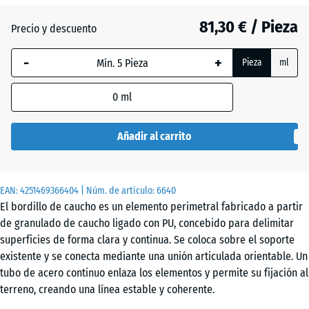
(active)
ladrillo
81,30 € / Pieza
Precio y descuento
-
+
Antracita
- 4,40 €
Pieza
ml
0
ml
Gris
+ 63,70 €
pizarra
Añadir al carrito
Verde
+ 20,30 €
EAN:
4251469366404
| Núm. de artículo:
6640
hierba
El bordillo de caucho es un elemento perimetral fabricado a partir
de granulado de caucho ligado con PU, concebido para delimitar
superficies de forma clara y continua. Se coloca sobre el soporte
existente y se conecta mediante una unión articulada orientable. Un
tubo de acero continuo enlaza los elementos y permite su fijación al
terreno, creando una línea estable y coherente.
Unión articulada para trazados flexibles